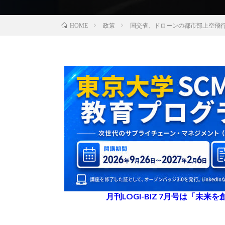
政策
国交省、ドローンの都市部上空飛
HOME
月刊LOGI-BIZ 7月号は「未