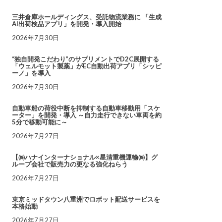
三井倉庫ホールディングス、受託物流業務に 「生成
AI出荷検品アプリ」を開発・導入開始
2026年7月30日
“独自開発こだわり”のサプリメントでD2C展開する
「ウェルモット製薬」がEC自動出荷アプリ「シッピ
ーノ」を導入
2026年7月30日
自動車船の荷役中断を抑制する自動車移動用「スケ
ーター」を開発・導入 ～自力走行できない車両を約
5分で移動可能に～
2026年7月27日
【㈱ハナインターナショナル×星清重機運輸㈱】グ
ループ会社で販売力の更なる強化ねらう
2026年7月27日
東京ミッドタウン八重洲でロボット配送サービスを
本格始動
2026年7月27日