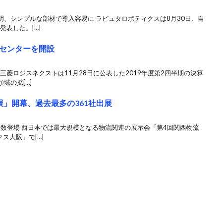
、シンプルな部材で導入容易に ラピュタロボティクスは8月30日、自
発表した。[…]
センターを開設
三菱ロジスネクストは11月28日に公表した2019年度第2四半期の決算
域の拡[…]
」開幕、過去最多の361社出展
多数登場 西日本では最大規模となる物流関連の展示会「第4回関西物流
ス大阪」で[…]