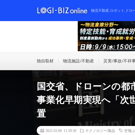
物流不動産,ロボット,ドロ
独自取材
物流施設/不動産
災害/事故/不祥
国交省、ドローンの都
事業化早期実現へ「次
置
2021.03.09 11:59:30
テクノロジー/製品
空飛ぶ