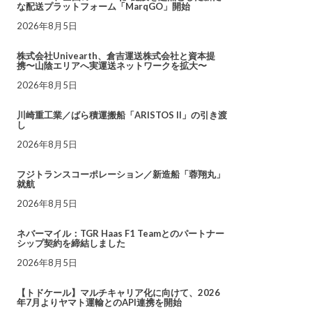
な配送プラットフォーム「MarqGO」開始
2026年8月5日
株式会社Univearth、倉吉運送株式会社と資本提
携〜山陰エリアへ実運送ネットワークを拡大〜
2026年8月5日
川崎重工業／ばら積運搬船「ARISTOS II」の引き渡
し
2026年8月5日
フジトランスコーポレーション／新造船「蓉翔丸」
就航
2026年8月5日
ネバーマイル：TGR Haas F1 Teamとのパートナー
シップ契約を締結しました
2026年8月5日
【トドケール】マルチキャリア化に向けて、2026
年7月よりヤマト運輸とのAPI連携を開始