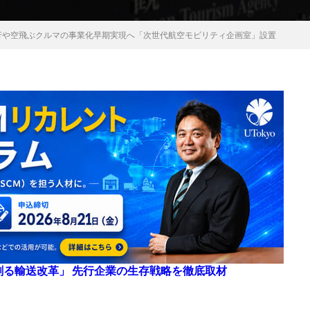
行や空飛ぶクルマの事業化早期実現へ「次世代航空モビリティ企画室」設置
来を創る輸送改革」 先行企業の生存戦略を徹底取材