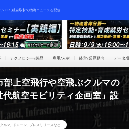
ーン,3PL,独自取材で物流ニュースを配信
事
テクノロジー/製品
雇用/人材
経営/業界動向
データ/
市部上空飛行や空飛ぶクルマの
世代航空モビリティ企画室」設
クルマ
,
ドローン
,
プレスリリースなど