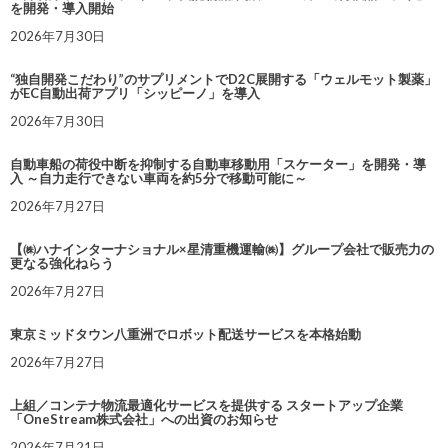
を開発・導入開始
2026年7月30日
“独自開発こだわり”のサプリメントでD2C展開する「ウェルモット製薬」
がEC自動出荷アプリ「シッピーノ」を導入
2026年7月30日
自動車船の荷役中断を抑制する自動車移動用「スケーター」を開発・導
入 ～自力走行できない車両を約5分で移動可能に～
2026年7月27日
【㈱ハナインターナショナル×星清重機運輸㈱】グループ会社で販売力の
更なる強化ねらう
2026年7月27日
東京ミッドタウン八重洲でロボット配送サービスを本格始動
2026年7月27日
上組／コンテナ物流最適化サービスを提供する スタートアップ企業
「OneStream株式会社」への出資のお知らせ
2026年7月21日