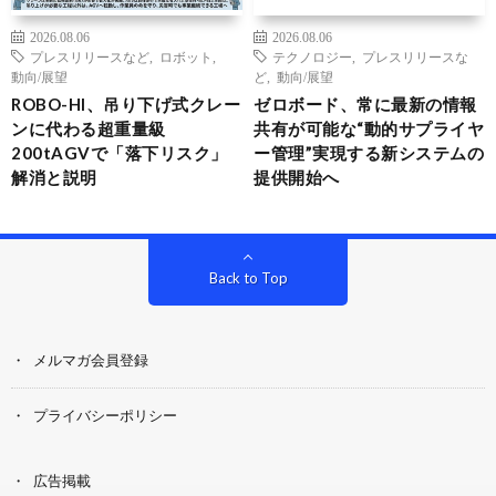
2026.08.06
2026.08.06
プレスリリースなど
,
ロボット
,
テクノロジー
,
プレスリリースな
動向/展望
ど
,
動向/展望
ROBO-HI、吊り下げ式クレー
ゼロボード、常に最新の情報
ンに代わる超重量級
共有が可能な“動的サプライヤ
200tAGVで「落下リスク」
ー管理”実現する新システムの
解消と説明
提供開始へ
Back to Top
メルマガ会員登録
プライバシーポリシー
広告掲載