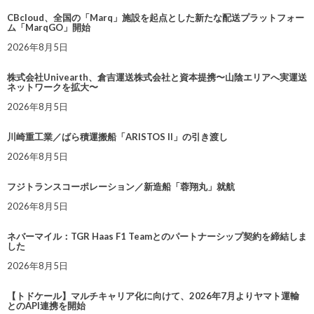
CBcloud、全国の「Marq」施設を起点とした新たな配送プラットフォー
ム「MarqGO」開始
2026年8月5日
株式会社Univearth、倉吉運送株式会社と資本提携〜山陰エリアへ実運送
ネットワークを拡大〜
2026年8月5日
川崎重工業／ばら積運搬船「ARISTOS II」の引き渡し
2026年8月5日
フジトランスコーポレーション／新造船「蓉翔丸」就航
2026年8月5日
ネバーマイル：TGR Haas F1 Teamとのパートナーシップ契約を締結しま
した
2026年8月5日
【トドケール】マルチキャリア化に向けて、2026年7月よりヤマト運輸
とのAPI連携を開始