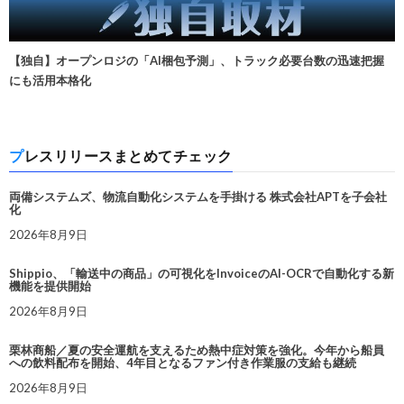
【独自】オープンロジの「AI梱包予測」、トラック必要台数の迅速把握
にも活用本格化
プレスリリースまとめてチェック
両備システムズ、物流自動化システムを手掛ける 株式会社APTを子会社
化
2026年8月9日
Shippio、「輸送中の商品」の可視化をInvoiceのAI-OCRで自動化する新
機能を提供開始
2026年8月9日
栗林商船／夏の安全運航を支えるため熱中症対策を強化。今年から船員
への飲料配布を開始、4年目となるファン付き作業服の支給も継続
2026年8月9日