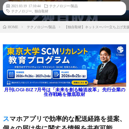
2021.03.19 17:10:44
テクノロジー/製品
テクノロジー
,
独自取材
テクノロジー/製品
【独自取材】ネットスーパー立ち上げ支援
HOME
月刊LOGI-BIZ 7月号は「未来を創る輸送改革」 先行企業の
生存戦略を徹底取材
スマホアプリで効率的な配送経路を提案、
個々の届け先に関する情報を共有可能