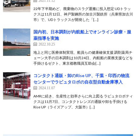
2021.11.12
22年下半期めど、廃棄物のスラグ運搬に投入想定 UDトラッ
クスは11月12日、神戸製鋼所の加古川製鉄所（兵庫県加古川
市）で、UDトラックスが開発した「[…]
国内初、日本調剤が内航船上でオンライン診療・服
薬指導を実施
2022.10.25
地上と同じ医療体制実現、船員らの健康確保支援 ​調剤薬局チ
ェーン大手の日本調剤は10月24日、内航船の業務支援などを
手掛けるゼクト、東京都教職員互助会[…]
コンタクト通販・卸のRise UP、千葉・印西の物流
センターでラピュタロボの自在型自動倉庫導入
2024.11.07
AMRに続き、生産性と効率さらに向上図る ラピュタロボティ
クスは11月7日、コンタクトレンズの通販や卸を手掛ける
Rise UP（ライズアップ、大阪市）[…]