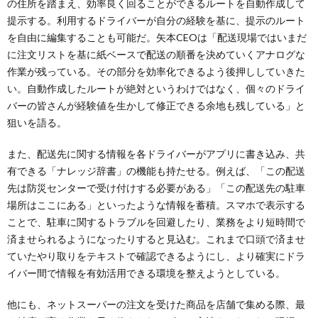
の住所を踏まえ、効率良く回ることができるルートを自動作成して
提示する。利用するドライバーが自分の経験を基に、提示のルート
を自由に編集することも可能だ。矢本CEOは「配送現場ではいまだ
に注文リストを基に紙ベースで配送の順番を決めていくアナログな
作業が残っている。その部分を効率化できるよう後押ししていきた
い。自動作成したルートが絶対というわけではなく、個々のドライ
バーの皆さんが経験値を生かして修正できる余地も残している」と
狙いを語る。
また、配送先に関する情報を各ドライバーがアプリに書き込み、共
有できる「ナレッジ辞書」の機能も持たせる。例えば、「この配送
先は防災センターで受け付けする必要がある」「この配送先の駐車
場所はここにある」といったような情報を蓄積。スマホで表示する
ことで、駐車に関するトラブルを回避したり、業務をより短時間で
済ませられるようになったりすると見込む。これまで口頭で済ませ
ていたやり取りをテキストで確認できるようにし、より確実にドラ
イバー間で情報を有効活用できる環境を整えようとしている。
他にも、ネットスーパーの注文を受けた商品を店舗で集める際、最