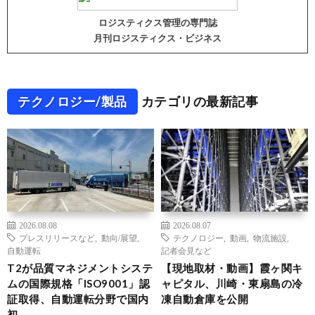
ロジスティクス管理の専門誌
月刊ロジスティクス・ビジネス
テクノロジー/製品
カテゴリの最新記事
2026.08.08
2026.08.07
プレスリリースなど
,
動向/展望
,
テクノロジー
,
動画
,
物流施設
,
自動運転
記者会見など
T2が品質マネジメントシステ
【現地取材・動画】霞ヶ関キ
ムの国際規格「ISO9001」認
ャピタル、川崎・東扇島の冷
証取得、自動運転分野で国内
凍自動倉庫を公開
初