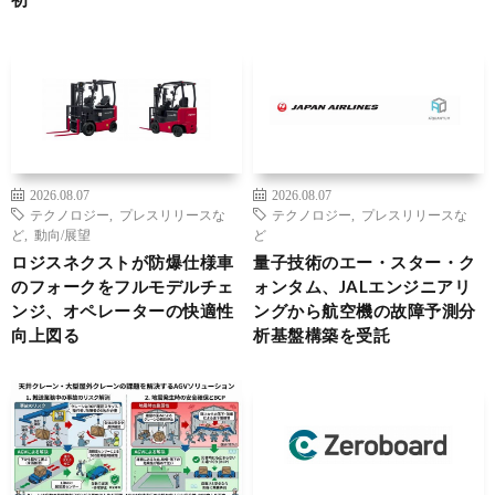
2026.08.07
2026.08.07
テクノロジー
,
プレスリリースな
テクノロジー
,
プレスリリースな
ど
,
動向/展望
ど
ロジスネクストが防爆仕様車
量子技術のエー・スター・ク
のフォークをフルモデルチェ
ォンタム、JALエンジニアリ
ンジ、オペレーターの快適性
ングから航空機の故障予測分
向上図る
析基盤構築を受託