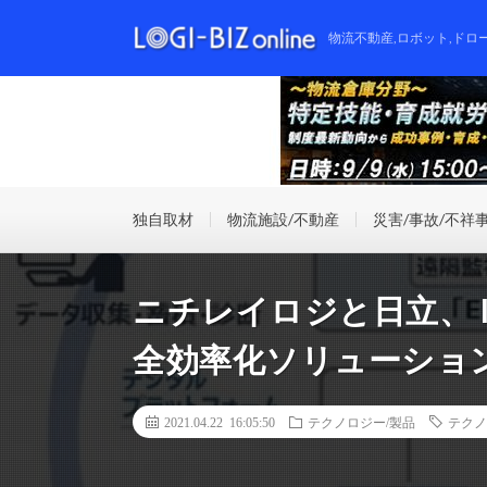
物流不動産,ロボット,ドロ
独自取材
物流施設/不動産
災害/事故/不祥
ニチレイロジと日立、 
全効率化ソリューショ
2021.04.22 16:05:50
テクノロジー/製品
テクノ