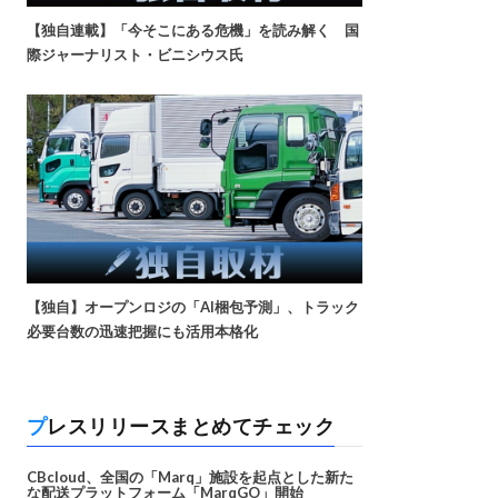
【独自連載】「今そこにある危機」を読み解く 国
際ジャーナリスト・ビニシウス氏
【独自】オープンロジの「AI梱包予測」、トラック
必要台数の迅速把握にも活用本格化
プレスリリースまとめてチェック
CBcloud、全国の「Marq」施設を起点とした新た
な配送プラットフォーム「MarqGO」開始