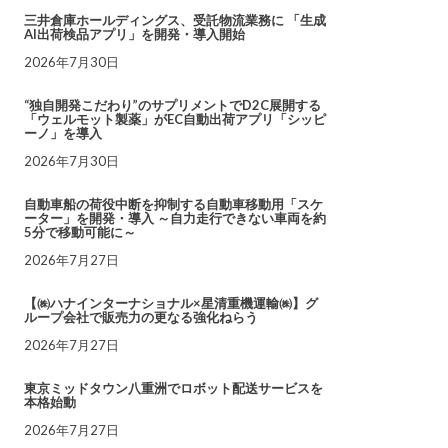
三井倉庫ホールディングス、受託物流業務に 「生成
AI出荷検品アプリ」を開発・導入開始
2026年7月30日
“独自開発こだわり”のサプリメントでD2C展開する
「ウェルモット製薬」がEC自動出荷アプリ「シッピ
ーノ」を導入
2026年7月30日
自動車船の荷役中断を抑制する自動車移動用「スケ
ーター」を開発・導入 ～自力走行できない車両を約
5分で移動可能に～
2026年7月27日
【㈱ハナインターナショナル×星清重機運輸㈱】グ
ループ会社で販売力の更なる強化ねらう
2026年7月27日
東京ミッドタウン八重洲でロボット配送サービスを
本格始動
2026年7月27日