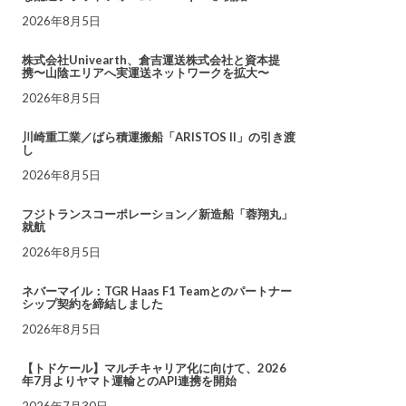
2026年8月5日
株式会社Univearth、倉吉運送株式会社と資本提
携〜山陰エリアへ実運送ネットワークを拡大〜
2026年8月5日
川崎重工業／ばら積運搬船「ARISTOS II」の引き渡
し
2026年8月5日
フジトランスコーポレーション／新造船「蓉翔丸」
就航
2026年8月5日
ネバーマイル：TGR Haas F1 Teamとのパートナー
シップ契約を締結しました
2026年8月5日
【トドケール】マルチキャリア化に向けて、2026
年7月よりヤマト運輸とのAPI連携を開始
2026年7月30日