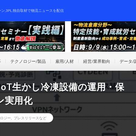
ーン,3PL,独自取材で物流ニュースを配信
事
テクノロジー/製品
雇用/人材
経営/業界動向
データ/
IoT生かし冷凍設備の運用・保
ン実用化
ロジー
,
プレスリリースなど