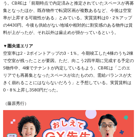
う。CBREは「前期時点で内定済みと推定されていたスペースが再募
集となったほか、既存物件で転貸区画が複数あるなど、今後は空室
率が上昇する可能性がある」とみている。実質賃料は0・2％アップ
の4430円。今後も供給がない地域や相対的に割安感のある物件は賃
料が上がったが、それ以外は歯止めが掛かっているという。
▼圏央道エリア
空室率は2・2ポイントアップの3・1％。今期竣工した4棟のうち2棟
で空室が残ったことが要因。ただ、向こう2四半期に完成する予定の
5物件中、4棟でテナントが内定しているもよう。CBREは「このエ
リアでも再募集となったスペースが出たものの、需給バランスが大
きく崩れることにはならないだろう」と予想している。実質賃料は
0・8％上昇し3580円だった。
（藤原秀行）