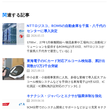
関連する記事
NTTロジスコ、ROMSの自動倉庫を千葉・八千代の
センターに導入決定
2026.05.15
1700㎡、27年1月稼働開始へ 物流倉庫や工場向けに自動化ソ
リューションを提供するROMSは5月15日、NTTロジスコが
千葉県八千代市で運営している[…]
東海電子のICカード対応アルコール検知器、累計出
荷数が2万2千台突破
2025.09.13
中小企業・小規模事業所に人気、多様な業種で導入拡大 アル
コール検知システムなどを手掛ける東海電子は9月12日、IC
社員証・IC運転免許証対応のプリンタ[…]
キナクシス・ジャパンとエクサが協業体制を強化
2019.04.16
SCM分野でのシステム開発とサポートなどがより充実 キナク