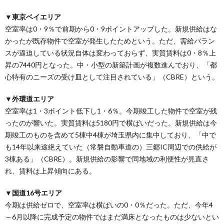
▼東京ベイエリア
空室率は0・9％で前期から0・9ポイントアップした。新規供給はな
かったが既存物件で空室が発生したためという。ただ、需給バラン
スが逼迫している状況自体は変わっておらず、実質賃料は0・8％上
昇の7440円となった。中・小型の新築計画が複数進んでおり、「都
心特有のニーズの受け皿として注目されている」（CBRE）という。
▼外環道エリア
空室率は1・3ポイント低下し1・6％。今期竣工した物件で空室が残
ったのが響いた。実質賃料は5180円で横ばいだった。新規供給は今
期竣工のものを含めて5棟中4棟が埼玉県内に集中しており、「中で
も14年以来途絶えていた（常磐自動車道の）三郷IC周辺での供給が
3棟ある」（CBRE）。新規供給の影響で同地域の利便性が見直さ
れ、賃料は上昇傾向にある。
▼国道16号エリア
今期は供給ゼロで、空室率は横ばいの0・0％だった。ただ、今年4
～6月以降に完成予定の物件ではまだ満床となったものは少ないとい