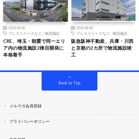
2026.08.06
2026.08.06
プレスリリースなど
,
物流施設
プレスリリースなど
,
物流施設
CRE、埼玉・朝霞で同一エリ
阪急阪神不動産、兵庫・川西
ア内の物流施設2棟目開発に
と京都の2カ所で物流施設竣
本格着手
工
Back to Top
メルマガ会員登録
プライバシーポリシー