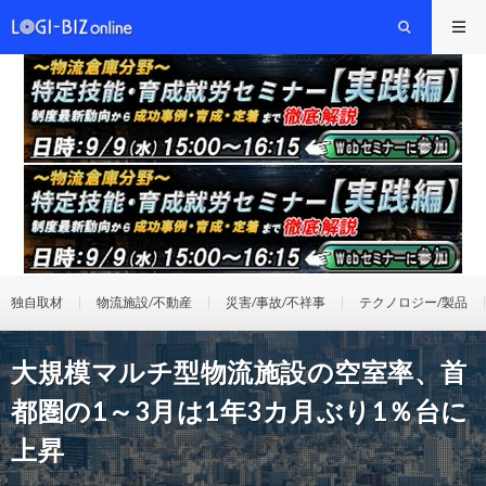
独自取材
物流施設/不動産
災害/事故/不祥事
テクノロジー/製品
大規模マルチ型物流施設の空室率、首
都圏の1～3月は1年3カ月ぶり1％台に
上昇