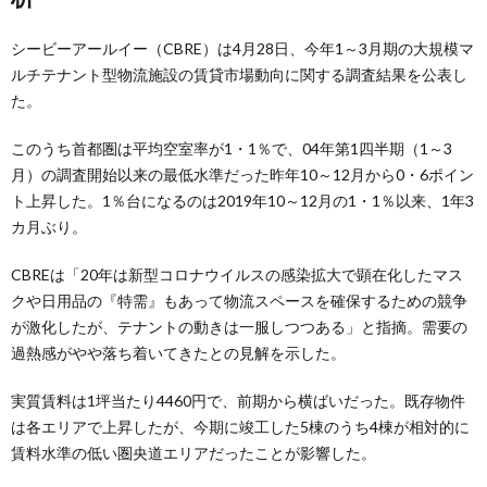
シービーアールイー（CBRE）は4月28日、今年1～3月期の大規模マ
ルチテナント型物流施設の賃貸市場動向に関する調査結果を公表し
た。
このうち首都圏は平均空室率が1・1％で、04年第1四半期（1～3
月）の調査開始以来の最低水準だった昨年10～12月から0・6ポイン
ト上昇した。1％台になるのは2019年10～12月の1・1％以来、1年3
カ月ぶり。
CBREは「20年は新型コロナウイルスの感染拡大で顕在化したマス
クや日用品の『特需』もあって物流スペースを確保するための競争
が激化したが、テナントの動きは一服しつつある」と指摘。需要の
過熱感がやや落ち着いてきたとの見解を示した。
実質賃料は1坪当たり4460円で、前期から横ばいだった。既存物件
は各エリアで上昇したが、今期に竣工した5棟のうち4棟が相対的に
賃料水準の低い圏央道エリアだったことが影響した。