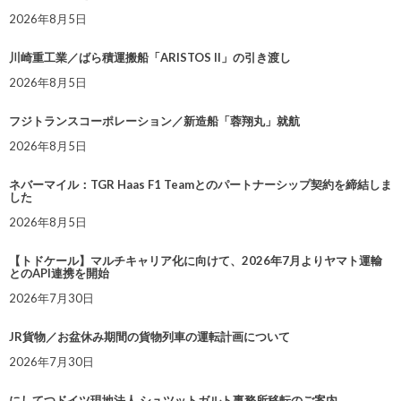
2026年8月5日
川崎重工業／ばら積運搬船「ARISTOS II」の引き渡し
2026年8月5日
フジトランスコーポレーション／新造船「蓉翔丸」就航
2026年8月5日
ネバーマイル：TGR Haas F1 Teamとのパートナーシップ契約を締結しま
した
2026年8月5日
【トドケール】マルチキャリア化に向けて、2026年7月よりヤマト運輸
とのAPI連携を開始
2026年7月30日
JR貨物／お盆休み期間の貨物列車の運転計画について
2026年7月30日
にしてつドイツ現地法人 シュツットガルト事務所移転のご案内