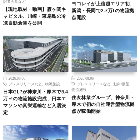
記者会見など
ヨコレイが上信越エリア初、
【現地取材・動画】霞ヶ関キ
新潟・長岡で2.7万tの物流拠
ャピタル、川崎・東扇島の冷
点開設
凍自動倉庫を公開
2026.08.06
2026.08.06
プレスリリースなど
,
物流施設
プレスリリースなど
,
動向/展望
,
物流施設
日本GLPが神奈川・厚木で8.4
住友林業グループ、神奈川・
万㎡の物流施設完成、日本エ
厚木で初の自社運営型物流拠
マソンや真栄運輸など入居決
点が稼働開始
定