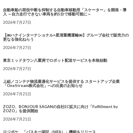
自動車船の荷役中断を抑制する自動車移動用「スケーター」を開発・導
入 ～自力走行できない車両を約5分で移動可能に～
2026年7月27日
【㈱ハナインターナショナル×星清重機運輸㈱】グループ会社で販売力の
更なる強化ねらう
2026年7月27日
東京ミッドタウン八重洲でロボット配送サービスを本格始動
2026年7月27日
上組／コンテナ物流最適化サービスを提供する スタートアップ企業
「OneStream株式会社」への出資のお知らせ
2026年7月21日
ZOZO、BONJOUR SAGANの自社EC拡大に向け「Fulfillment by
ZOZO」を提供開始
2026年7月21日
ロジポケ、「パスキー認証（MFA）」機能をリリース