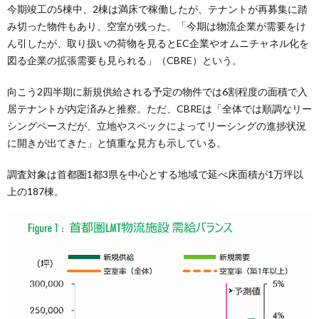
今期竣工の5棟中、2棟は満床で稼働したが、テナントが再募集に踏
み切った物件もあり、空室が残った。「今期は物流企業が需要をけ
ん引したが、取り扱いの荷物を見るとEC企業やオムニチャネル化を
図る企業の拡張需要も見られる」（CBRE）という。
向こう2四半期に新規供給される予定の物件では6割程度の面積で入
居テナントが内定済みと推察。ただ、CBREは「全体では順調なリー
シングペースだが、立地やスペックによってリーシングの進捗状況
に開きが出てきた」と慎重な見方も示している。
調査対象は首都圏1都3県を中心とする地域で延べ床面積が1万坪以
上の187棟。