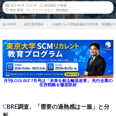
2021.04.28 17:12:29
物流施設/不動産
動向/展望
,
プレスリリースなど
,
物流施設
経営/業界動向
大規模マルチ型物流施設の空室率、首都圏の1
HOME
月刊LOGI-BIZ 7月号は「未来を創る輸送改革」 先行企業の
生存戦略を徹底取材
CBRE調査、「需要の過熱感は一服」と分
析