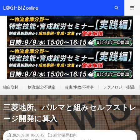
独自取材
物流施設/不動産
災害/事故/不祥事
テクノロジー/製品
三菱地所、パルマと組みセルフストレ
ージ開発に算入
2024.09.30 06:00:45
経営/業界動向