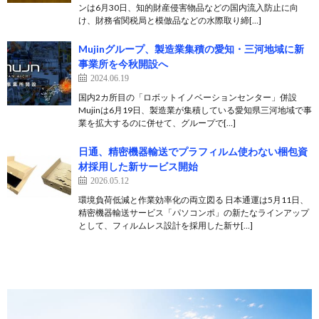
ンは6月30日、知的財産侵害物品などの国内流入防止に向
け、財務省関税局と模倣品などの水際取り締[…]
Mujinグループ、製造業集積の愛知・三河地域に新
事業所を今秋開設へ
2024.06.19
国内2カ所目の「ロボットイノベーションセンター」併設
Mujinは6月19日、製造業が集積している愛知県三河地域で事
業を拡大するのに併せて、グループで[…]
日通、精密機器輸送でプラフィルム使わない梱包資
材採用した新サービス開始
2026.05.12
環境負荷低減と作業効率化の両立図る 日本通運は5月11日、
精密機器輸送サービス「パソコンポ」の新たなラインアップ
として、フィルムレス設計を採用した新サ[…]