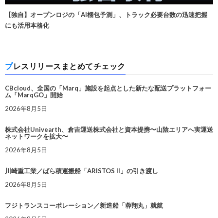
【独自】オープンロジの「AI梱包予測」、トラック必要台数の迅速把握
にも活用本格化
プレスリリースまとめてチェック
CBcloud、全国の「Marq」施設を起点とした新たな配送プラットフォー
ム「MarqGO」開始
2026年8月5日
株式会社Univearth、倉吉運送株式会社と資本提携〜山陰エリアへ実運送
ネットワークを拡大〜
2026年8月5日
川崎重工業／ばら積運搬船「ARISTOS II」の引き渡し
2026年8月5日
フジトランスコーポレーション／新造船「蓉翔丸」就航