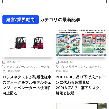
経営/業界動向
カテゴリの最新記事
2026.08.07
2026.08.06
テクノロジー
,
プレスリリースな
プレスリリースなど
,
ロボット
,
ど
,
動向/展望
動向/展望
ロジスネクストが防爆仕様車
ROBO-HI、吊り下げ式クレー
のフォークをフルモデルチェ
ンに代わる超重量級
ンジ、オペレーターの快適性
200tAGVで「落下リスク」
向上図る
解消と説明