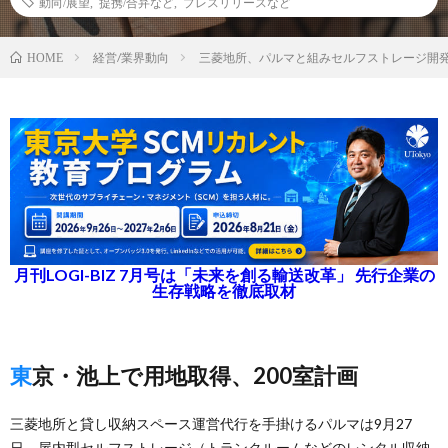
動向/展望
,
提携/合弁など
,
プレスリリースなど
経営/業界動向
三菱地所、パルマと組みセルフストレージ開
HOME
月刊LOGI-BIZ 7月号は「未来を創る輸送改革」 先行企業の
生存戦略を徹底取材
東京・池上で用地取得、200室計画
三菱地所と貸し収納スペース運営代行を手掛けるパルマは9月27
日、屋内型セルフストレージ（トランクルームなどのレンタル収納