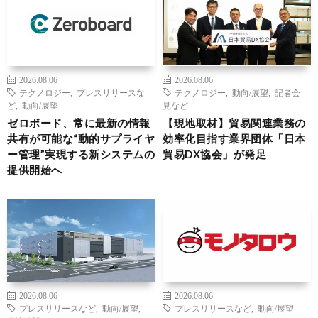
2026.08.06
2026.08.06
テクノロジー
,
プレスリリースな
テクノロジー
,
動向/展望
,
記者会
ど
,
動向/展望
見など
ゼロボード、常に最新の情報
【現地取材】貿易関連業務の
共有が可能な“動的サプライヤ
効率化目指す業界団体「日本
ー管理”実現する新システムの
貿易DX協会」が発足
提供開始へ
2026.08.06
2026.08.06
プレスリリースなど
,
動向/展望
,
プレスリリースなど
,
動向/展望