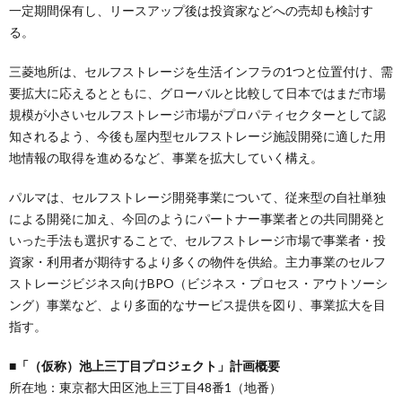
一定期間保有し、リースアップ後は投資家などへの売却も検討す
る。
三菱地所は、セルフストレージを生活インフラの1つと位置付け、需
要拡大に応えるとともに、グローバルと比較して日本ではまだ市場
規模が小さいセルフストレージ市場がプロパティセクターとして認
知されるよう、今後も屋内型セルフストレージ施設開発に適した用
地情報の取得を進めるなど、事業を拡大していく構え。
パルマは、セルフストレージ開発事業について、従来型の自社単独
による開発に加え、今回のようにパートナー事業者との共同開発と
いった手法も選択することで、セルフストレージ市場で事業者・投
資家・利用者が期待するより多くの物件を供給。主力事業のセルフ
ストレージビジネス向けBPO（ビジネス・プロセス・アウトソーシ
ング）事業など、より多面的なサービス提供を図り、事業拡大を目
指す。
■「（仮称）池上三丁目プロジェクト」計画概要
所在地：東京都大田区池上三丁目48番1（地番）