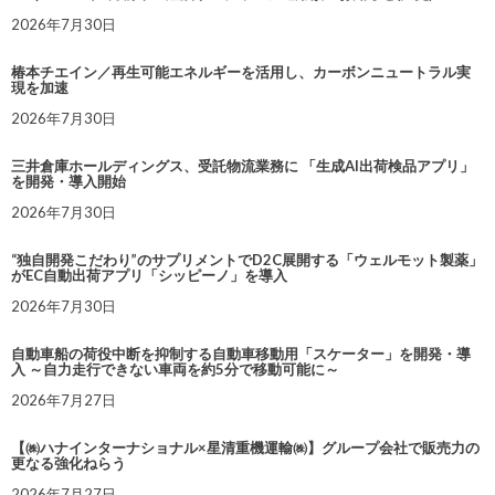
2026年7月30日
椿本チエイン／再生可能エネルギーを活用し、カーボンニュートラル実
現を加速
2026年7月30日
三井倉庫ホールディングス、受託物流業務に 「生成AI出荷検品アプリ」
を開発・導入開始
2026年7月30日
“独自開発こだわり”のサプリメントでD2C展開する「ウェルモット製薬」
がEC自動出荷アプリ「シッピーノ」を導入
2026年7月30日
自動車船の荷役中断を抑制する自動車移動用「スケーター」を開発・導
入 ～自力走行できない車両を約5分で移動可能に～
2026年7月27日
【㈱ハナインターナショナル×星清重機運輸㈱】グループ会社で販売力の
更なる強化ねらう
2026年7月27日