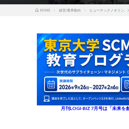
経営/業界動向
ヒューテックノオリン、
HOME
月刊LOGI-BIZ 7月号は「未