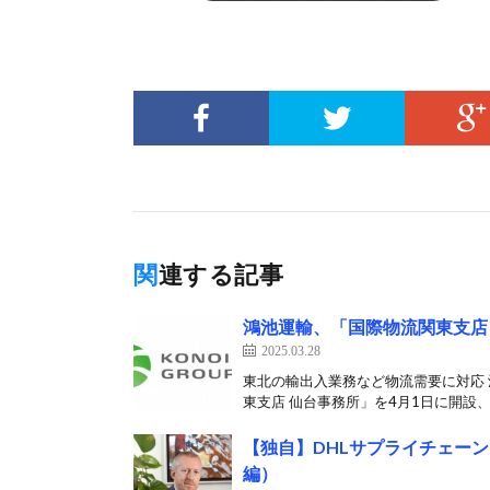
関連する記事
鴻池運輸、「国際物流関東支店
2025.03.28
東北の輸出入業務など物流需要に対応 
東支店 仙台事務所」を4月1日に開設、
【独自】DHLサプライチェーン
編）