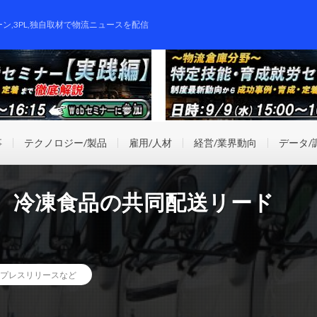
ーン,3PL,独自取材で物流ニュースを配信
事
テクノロジー/製品
雇用/人材
経営/業界動向
データ/
、冷凍食品の共同配送リード
プレスリリースなど