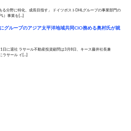
る分野に特化、成長目指す」 ドイツポストDHLグループの事業部門の
L）事業を[…]
にグループのアジア太平洋地域共同CIO務める奥村氏が就
月1日に退社 ラサール不動産投資顧問は3月8日、キース藤井社長兼
ラサール イ[…]