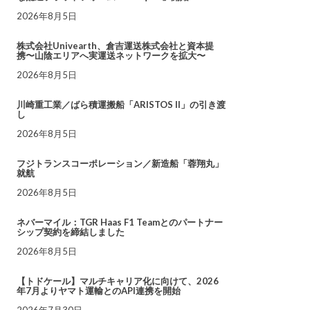
2026年8月5日
株式会社Univearth、倉吉運送株式会社と資本提
携〜山陰エリアへ実運送ネットワークを拡大〜
2026年8月5日
川崎重工業／ばら積運搬船「ARISTOS II」の引き渡
し
2026年8月5日
フジトランスコーポレーション／新造船「蓉翔丸」
就航
2026年8月5日
ネバーマイル：TGR Haas F1 Teamとのパートナー
シップ契約を締結しました
2026年8月5日
【トドケール】マルチキャリア化に向けて、2026
年7月よりヤマト運輸とのAPI連携を開始
2026年7月30日