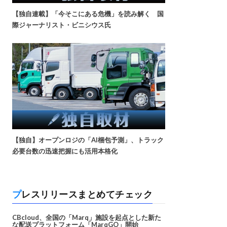
【独自連載】「今そこにある危機」を読み解く 国
際ジャーナリスト・ビニシウス氏
【独自】オープンロジの「AI梱包予測」、トラック
必要台数の迅速把握にも活用本格化
プレスリリースまとめてチェック
CBcloud、全国の「Marq」施設を起点とした新た
な配送プラットフォーム「MarqGO」開始