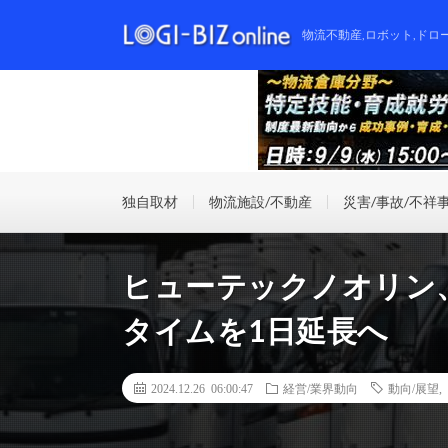
物流不動産,ロボット,ドロ
独自取材
物流施設/不動産
災害/事故/不祥
ヒューテックノオリン
タイムを1日延長へ
2024.12.26 06:00:47
経営/業界動向
動向/展望
,