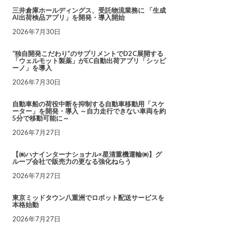
三井倉庫ホールディングス、受託物流業務に 「生成
AI出荷検品アプリ」を開発・導入開始
2026年7月30日
“独自開発こだわり”のサプリメントでD2C展開する
「ウェルモット製薬」がEC自動出荷アプリ「シッピ
ーノ」を導入
2026年7月30日
自動車船の荷役中断を抑制する自動車移動用「スケ
ーター」を開発・導入 ～自力走行できない車両を約
5分で移動可能に～
2026年7月27日
【㈱ハナインターナショナル×星清重機運輸㈱】グ
ループ会社で販売力の更なる強化ねらう
2026年7月27日
東京ミッドタウン八重洲でロボット配送サービスを
本格始動
2026年7月27日