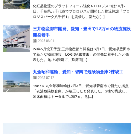
化粧品物流のプラットフォーム強化 NTTロジスコは10月2
日、千葉県八千代市でプロロジスが開発した物流施設「プロ
ロジスパーク八千代1」を賃借し、新たな[…]
三井物産都市開発、愛知・豊田で1.8万㎡の物流施設
開発着手
2025.08.01
26年6月竣工予定 三井物産都市開発は8月1日、愛知県豊田市
で新たな物流施設「LOGIBASE豊田」の開発に着手したと発
表した。 地上3階建て、延床面[…]
丸全昭和運輸、愛知・碧南で危険物倉庫2棟竣工
2025.07.12
1587㎡ 丸全昭和運輸は7月3日、愛知県碧南市で新たな拠点
「衣浦危険物倉庫」が竣工したと発表した。 2棟で構成し、
延床面積はトータルで1587㎡。危[…]