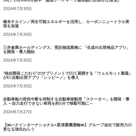
JAL／2026年8月前半 燃油サーチャージ適用額のお知らせ(変更)
2026年7月30日
椿本チエイン／再生可能エネルギーを活用し、カーボンニュートラル実
現を加速
2026年7月30日
三井倉庫ホールディングス、受託物流業務に 「生成AI出荷検品アプリ」
を開発・導入開始
2026年7月30日
“独自開発こだわり”のサプリメントでD2C展開する「ウェルモット製薬」
がEC自動出荷アプリ「シッピーノ」を導入
2026年7月30日
自動車船の荷役中断を抑制する自動車移動用「スケーター」を開発・導
入 ～自力走行できない車両を約5分で移動可能に～
2026年7月27日
【㈱ハナインターナショナル×星清重機運輸㈱】グループ会社で販売力の
更なる強化ねらう