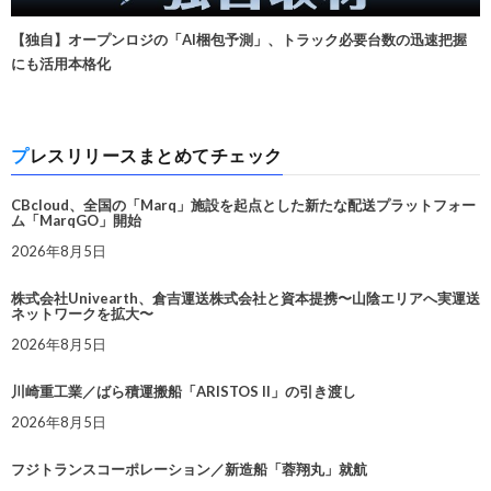
【独自】オープンロジの「AI梱包予測」、トラック必要台数の迅速把握
にも活用本格化
プレスリリースまとめてチェック
CBcloud、全国の「Marq」施設を起点とした新たな配送プラットフォー
ム「MarqGO」開始
2026年8月5日
株式会社Univearth、倉吉運送株式会社と資本提携〜山陰エリアへ実運送
ネットワークを拡大〜
2026年8月5日
川崎重工業／ばら積運搬船「ARISTOS II」の引き渡し
2026年8月5日
フジトランスコーポレーション／新造船「蓉翔丸」就航