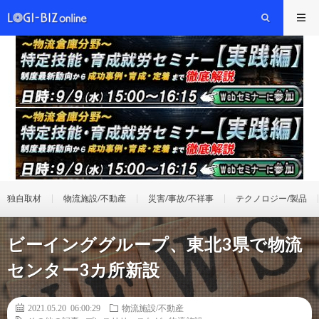
独自取材
物流施設/不動産
災害/事故/不祥事
テクノロジー/製品
ビーインググループ、東北3県で物流
センター3カ所新設
2021.05.20 06:00:29
物流施設/不動産