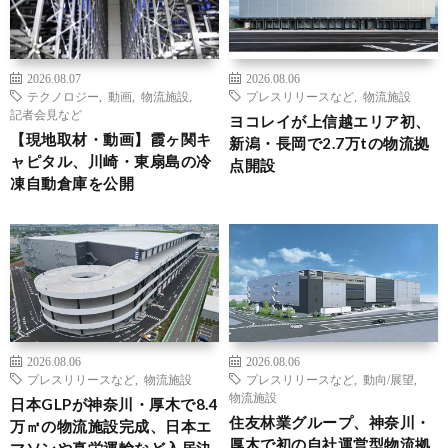
2026.08.07
2026.08.06
テクノロジー
,
動画
,
物流施設
,
プレスリリースなど
,
物流施設
記者会見など
ヨコレイが上信越エリア初、
【現地取材・動画】霞ヶ関キ
新潟・長岡で2.7万tの物流拠
ャピタル、川崎・東扇島の冷
点開設
凍自動倉庫を公開
2026.08.06
2026.08.06
プレスリリースなど
,
物流施設
プレスリリースなど
,
動向/展望
,
物流施設
日本GLPが神奈川・厚木で8.4
住友林業グループ、神奈川・
万㎡の物流施設完成、日本エ
厚木で初の自社運営型物流拠
マソンや真栄運輸など入居決