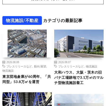
物流施設/不動産
カテゴリの最新記事
2026.08.08
2026.08.07
プレスリリースなど
,
動向/展望
,
プレスリリースなど
,
物流施設
物流施設
大和ハウス、大阪・茨木の旧
東京団地倉庫が60周年、「共
パナ工場跡地で3.1万㎡のマル
同型」53.8万㎡を運営
チ型物流施設着工