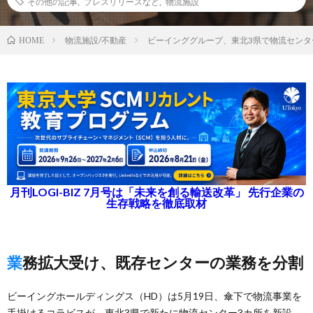
その他の記事
,
プレスリリースなど
,
物流施設
物流施設/不動産
ビーインググループ、東北3県で物流センタ
HOME
月刊LOGI-BIZ 7月号は「未来を創る輸送改革」 先行企業の
生存戦略を徹底取材
業務拡大受け、既存センターの業務を分割
ビーイングホールディングス（HD）は5月19日、傘下で物流事業を
手掛けるコラビスが、東北3県で新たに物流センター3カ所を新設、