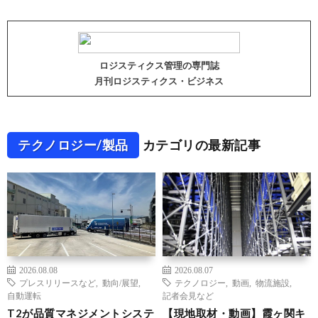
ロジスティクス管理の専門誌
月刊ロジスティクス・ビジネス
テクノロジー/製品
カテゴリの最新記事
2026.08.08
2026.08.07
プレスリリースなど
,
動向/展望
,
テクノロジー
,
動画
,
物流施設
,
自動運転
記者会見など
T2が品質マネジメントシステ
【現地取材・動画】霞ヶ関キ