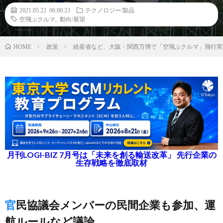
2021.05.22 06:00:23
テクノロジー/製品
空飛ぶクルマ
,
動向/展望
政策
経産省など、大阪・関西万博で「空飛ぶクルマ」飛行実
HOME
月刊LOGI-BIZ 7月号は「未来を創る輸送改革」 先行企業の
生存戦略を徹底取材
官民協議会メンバーの民間企業も参加、運
航ルールなど議論