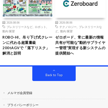
2026.08.06
2026.08.06
プレスリリースなど
,
ロボット
,
テクノロジー
,
プレスリリースな
動向/展望
ど
,
動向/展望
ROBO-HI、吊り下げ式クレー
ゼロボード、常に最新の情報
ンに代わる超重量級
共有が可能な“動的サプライヤ
200tAGVで「落下リスク」
ー管理”実現する新システムの
解消と説明
提供開始へ
Back to Top
メルマガ会員登録
プライバシーポリシー