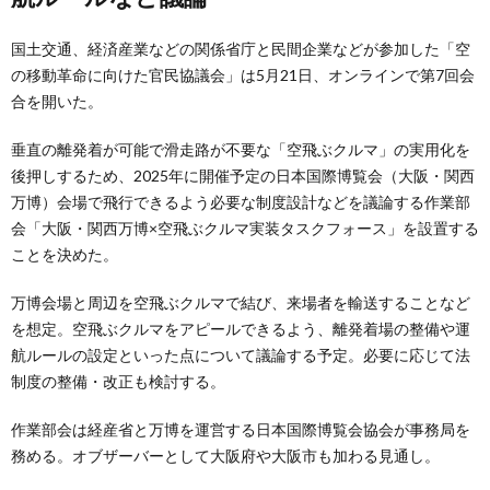
国土交通、経済産業などの関係省庁と民間企業などが参加した「空
の移動革命に向けた官民協議会」は5月21日、オンラインで第7回会
合を開いた。
垂直の離発着が可能で滑走路が不要な「空飛ぶクルマ」の実用化を
後押しするため、2025年に開催予定の日本国際博覧会（大阪・関西
万博）会場で飛行できるよう必要な制度設計などを議論する作業部
会「大阪・関西万博×空飛ぶクルマ実装タスクフォース」を設置する
ことを決めた。
万博会場と周辺を空飛ぶクルマで結び、来場者を輸送することなど
を想定。空飛ぶクルマをアピールできるよう、離発着場の整備や運
航ルールの設定といった点について議論する予定。必要に応じて法
制度の整備・改正も検討する。
作業部会は経産省と万博を運営する日本国際博覧会協会が事務局を
務める。オブザーバーとして大阪府や大阪市も加わる見通し。