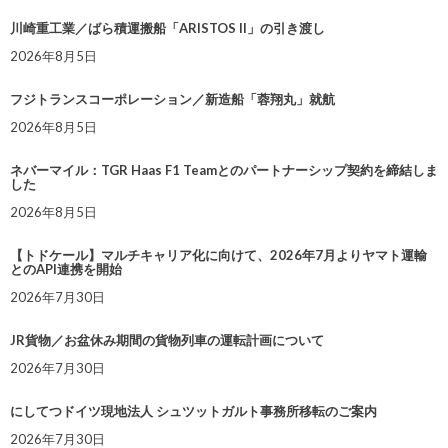
川崎重工業／ばら積運搬船「ARISTOS II」の引き渡し
2026年8月5日
フジトランスコーポレーション／新造船「蓉翔丸」就航
2026年8月5日
ネバーマイル：TGR Haas F1 Teamとのパートナーシップ契約を締結しま
した
2026年8月5日
【トドケール】マルチキャリア化に向けて、2026年7月よりヤマト運輸
とのAPI連携を開始
2026年7月30日
JR貨物／お盆休み期間の貨物列車の運転計画について
2026年7月30日
にしてつドイツ現地法人 シュツットガルト事務所移転のご案内
2026年7月30日