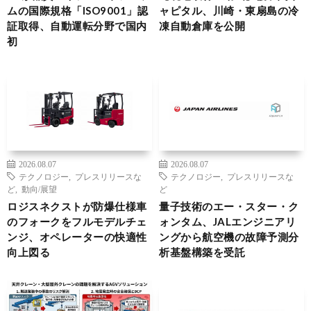
ムの国際規格「ISO9001」認
ャピタル、川崎・東扇島の冷
証取得、自動運転分野で国内
凍自動倉庫を公開
初
2026.08.07
2026.08.07
テクノロジー
,
プレスリリースな
テクノロジー
,
プレスリリースな
ど
,
動向/展望
ど
ロジスネクストが防爆仕様車
量子技術のエー・スター・ク
のフォークをフルモデルチェ
ォンタム、JALエンジニアリ
ンジ、オペレーターの快適性
ングから航空機の故障予測分
向上図る
析基盤構築を受託