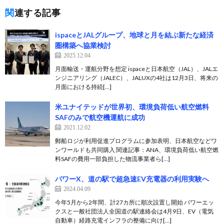
関連する記事
ispaceとJALグループ、地球と月を結ぶ新たな経済
圏構築へ協業検討
2025.12.04
月面輸送・運航分野を想定 ispaceと日本航空（JAL）、JALエ
ンジニアリング（JALEC）、JALUXの4社は12月3日、将来の
月面における持続[…]
米ユナイテッドが世界初、環境負荷低い航空燃料
SAFのみで航空機運航に成功
2021.12.02
郵船ロジが利用促進プログラムに参加表明、日本航空などワ
ンワールドも共同購入 関連記事：ANA、環境負荷低い航空燃
料SAFの費用一部負担した物流事業者ら[…]
パワーX、道の駅で超急速EV充電器の利用実験へ
2024.04.09
今年5月から2年間、計27カ所に順次設置し開始 パワーエッ
クスと一般社団法人全国道の駅連絡会は4月9日、EV（電気
自動車）経路充電インフラの整備に向け[…]