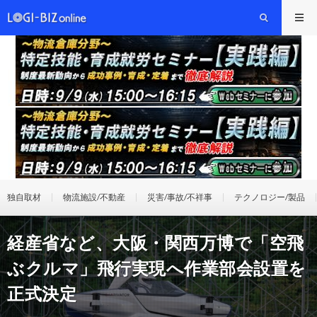
独自取材
物流施設/不動産
災害/事故/不祥事
テクノロジー/製品
経産省など、大阪・関西万博で「空飛
ぶクルマ」飛行実現へ作業部会設置を
正式決定