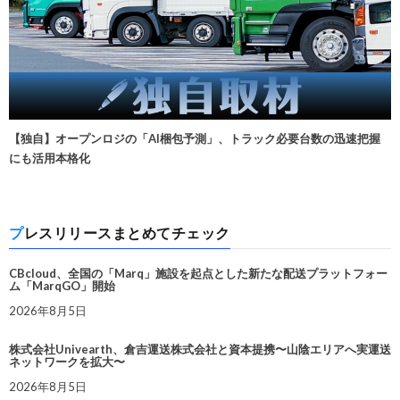
【独自】オープンロジの「AI梱包予測」、トラック必要台数の迅速把握
にも活用本格化
プレスリリースまとめてチェック
CBcloud、全国の「Marq」施設を起点とした新たな配送プラットフォー
ム「MarqGO」開始
2026年8月5日
株式会社Univearth、倉吉運送株式会社と資本提携〜山陰エリアへ実運送
ネットワークを拡大〜
2026年8月5日