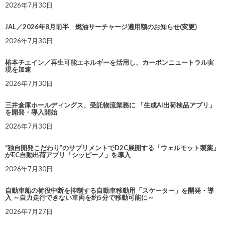
2026年7月30日
JAL／2026年8月前半 燃油サーチャージ適用額のお知らせ(変更)
2026年7月30日
椿本チエイン／再生可能エネルギーを活用し、カーボンニュートラル実
現を加速
2026年7月30日
三井倉庫ホールディングス、受託物流業務に 「生成AI出荷検品アプリ」
を開発・導入開始
2026年7月30日
“独自開発こだわり”のサプリメントでD2C展開する「ウェルモット製薬」
がEC自動出荷アプリ「シッピーノ」を導入
2026年7月30日
自動車船の荷役中断を抑制する自動車移動用「スケーター」を開発・導
入 ～自力走行できない車両を約5分で移動可能に～
2026年7月27日