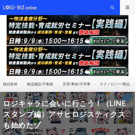
独自取材
物流施設/不動産
災害/事故/不祥事
テクノロジー/製品
ロジキャラに会いに行こう！（LINE
スタンプ編）アサヒロジスティクス
も始めたゾ