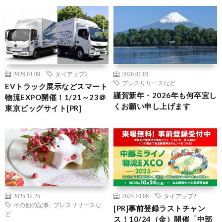
2026.01.09
タイアップ2
2026.01.01
プレスリリースなど
EVトラック展示などスマート
謹賀新年・2026年も何卒宜し
物流EXPO開催！1/21～23＠
くお願い申し上げます
東京ビッグサイト[PR]
2025.12.25
2025.10.06
タイアップ2
その他の記事
,
プレスリリースな
[PR]事前登録ラストチャン
ど
ス！10/24（金）開催「中部