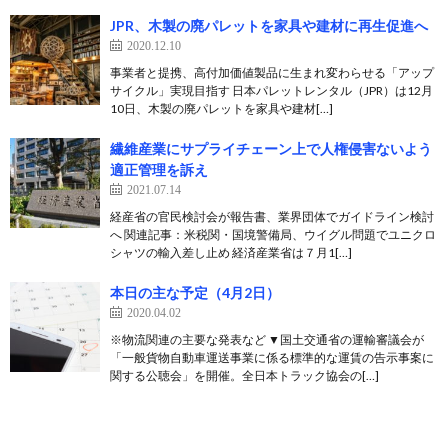
JPR、木製の廃パレットを家具や建材に再生促進へ
2020.12.10
事業者と提携、高付加価値製品に生まれ変わらせる「アップ
サイクル」実現目指す 日本パレットレンタル（JPR）は12月
10日、木製の廃パレットを家具や建材[…]
繊維産業にサプライチェーン上で人権侵害ないよう
適正管理を訴え
2021.07.14
経産省の官民検討会が報告書、業界団体でガイドライン検討
へ 関連記事：米税関・国境警備局、ウイグル問題でユニクロ
シャツの輸入差し止め 経済産業省は７月1[…]
本日の主な予定（4月2日）
2020.04.02
※物流関連の主要な発表など ▼国土交通省の運輸審議会が
「一般貨物自動車運送事業に係る標準的な運賃の告示事案に
関する公聴会」を開催。全日本トラック協会の[…]