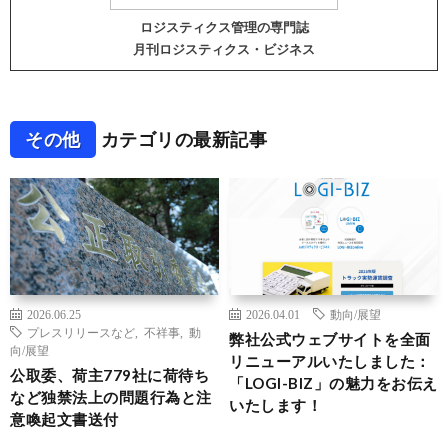
ロジスティクス管理の専門誌
月刊ロジスティクス・ビジネス
その他
カテゴリの最新記事
2026.06.25
2026.04.01
動向/展望
プレスリリースなど
,
不祥事
,
動
弊社公式ウェブサイトを全面
向/展望
リニューアルいたしました：
公取委、荷主779社に荷待ち
「LOGI-BIZ」の魅力をお伝え
など独禁法上の問題行為と注
いたします！
意喚起文書送付