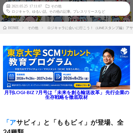
2021.05.25 17:11:07
その他
ロジキャラ
,
ゆるい話
,
その他の記事
,
プレスリリースなど
その他
ロジキャラに会いに行こう！（LINEスタンプ編）ア
HOME
月刊LOGI-BIZ 7月号は「未来を創る輸送改革」 先行企業の
生存戦略を徹底取材
「アサビィ」と「ももビィ」が登場、全
24種類