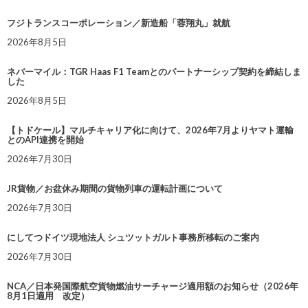
フジトランスコーポレーション／新造船「蓉翔丸」就航
2026年8月5日
ネバーマイル：TGR Haas F1 Teamとのパートナーシップ契約を締結しま
した
2026年8月5日
【トドケール】マルチキャリア化に向けて、2026年7月よりヤマト運輸
とのAPI連携を開始
2026年7月30日
JR貨物／お盆休み期間の貨物列車の運転計画について
2026年7月30日
にしてつドイツ現地法人 シュツットガルト事務所移転のご案内
2026年7月30日
NCA／日本発国際航空貨物燃油サーチャージ適用額のお知らせ（2026年
8月1日適用 改定）