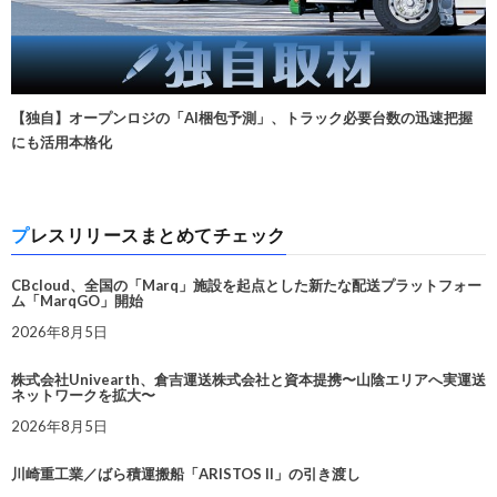
【独自】オープンロジの「AI梱包予測」、トラック必要台数の迅速把握
にも活用本格化
プレスリリースまとめてチェック
CBcloud、全国の「Marq」施設を起点とした新たな配送プラットフォー
ム「MarqGO」開始
2026年8月5日
株式会社Univearth、倉吉運送株式会社と資本提携〜山陰エリアへ実運送
ネットワークを拡大〜
2026年8月5日
川崎重工業／ばら積運搬船「ARISTOS II」の引き渡し