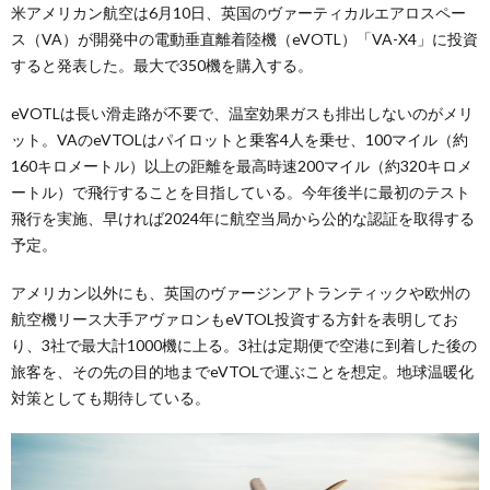
米アメリカン航空は6月10日、英国のヴァーティカルエアロスペー
ス（VA）が開発中の電動垂直離着陸機（eVOTL）「VA-X4」に投資
すると発表した。最大で350機を購入する。
eVOTLは長い滑走路が不要で、温室効果ガスも排出しないのがメリ
ット。VAのeVTOLはパイロットと乗客4人を乗せ、100マイル（約
160キロメートル）以上の距離を最高時速200マイル（約320キロメ
ートル）で飛行することを目指している。今年後半に最初のテスト
飛行を実施、早ければ2024年に航空当局から公的な認証を取得する
予定。
アメリカン以外にも、英国のヴァージンアトランティックや欧州の
航空機リース大手アヴァロンもeVTOL投資する方針を表明してお
り、3社で最大計1000機に上る。3社は定期便で空港に到着した後の
旅客を、その先の目的地までeVTOLで運ぶことを想定。地球温暖化
対策としても期待している。