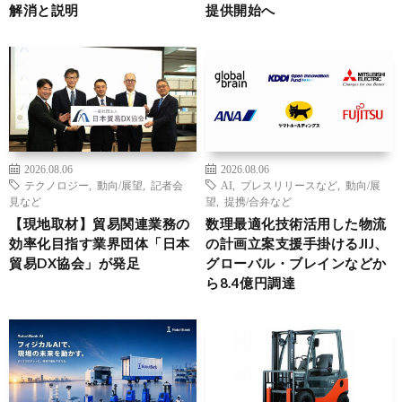
解消と説明
提供開始へ
2026.08.06
2026.08.06
テクノロジー
,
動向/展望
,
記者会
AI
,
プレスリリースなど
,
動向/展
見など
望
,
提携/合弁など
【現地取材】貿易関連業務の
数理最適化技術活用した物流
効率化目指す業界団体「日本
の計画立案支援手掛けるJIJ、
貿易DX協会」が発足
グローバル・ブレインなどか
ら8.4億円調達