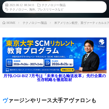
2021.06.12 08:34:11
テクノロジー/製品
テクノロジー
,
海外
,
プレスリリースなど
テクノロジー/製品
米アメリカン航空、英ヴァーティカルエア
HOME
月刊LOGI-BIZ 7月号は「未来を創る輸送改革」 先行企業の
生存戦略を徹底取材
ヴァージンやリース大手アヴァロンも