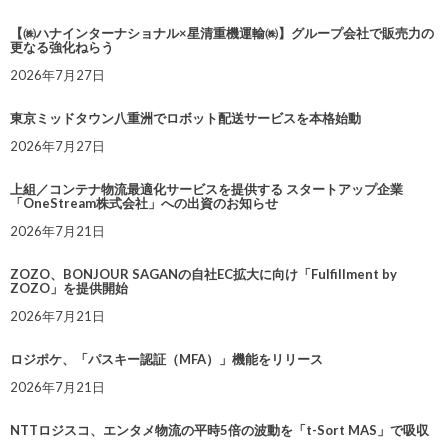
【㈱ハナインターナショナル×星清重機運輸㈱】グループ会社で販売力の
更なる強化ねらう
2026年7月27日
東京ミッドタウン八重洲でロボット配送サービスを本格始動
2026年7月27日
上組／コンテナ物流最適化サービスを提供する スタートアップ企業
「OneStream株式会社」への出資のお知らせ
2026年7月21日
ZOZO、BONJOUR SAGANの自社EC拡大に向け「Fulfillment by
ZOZO」を提供開始
2026年7月21日
ロジポケ、「パスキー認証（MFA）」機能をリリース
2026年7月21日
NTTロジスコ、エンタメ物流の平時5倍の波動を「t-Sort MAS」で吸収