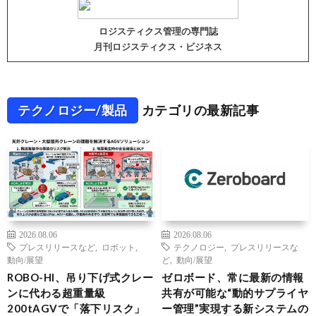
ロジスティクス管理の専門誌
月刊ロジスティクス・ビジネス
テクノロジー/製品
カテゴリの最新記事
2026.08.06
2026.08.06
プレスリリースなど
,
ロボット
,
テクノロジー
,
プレスリリースな
動向/展望
ど
,
動向/展望
ROBO-HI、吊り下げ式クレー
ゼロボード、常に最新の情報
ンに代わる超重量級
共有が可能な“動的サプライヤ
200tAGVで「落下リスク」
ー管理”実現する新システムの