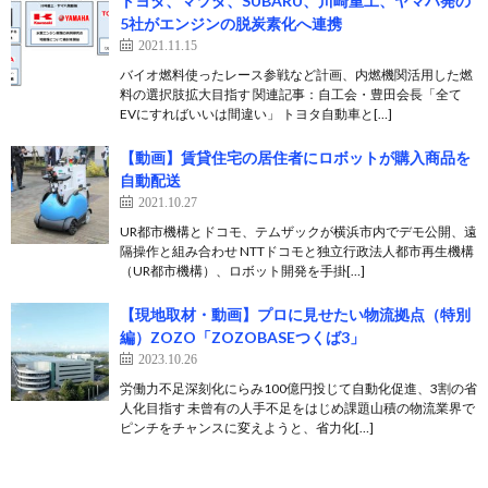
トヨタ、マツダ、SUBARU、川崎重工、ヤマハ発の
5社がエンジンの脱炭素化へ連携
2021.11.15
バイオ燃料使ったレース参戦など計画、内燃機関活用した燃
料の選択肢拡大目指す 関連記事：自工会・豊田会長「全て
EVにすればいいは間違い」 トヨタ自動車と[…]
【動画】賃貸住宅の居住者にロボットが購入商品を
自動配送
2021.10.27
UR都市機構とドコモ、テムザックが横浜市内でデモ公開、遠
隔操作と組み合わせ NTTドコモと独立行政法人都市再生機構
（UR都市機構）、ロボット開発を手掛[…]
【現地取材・動画】プロに見せたい物流拠点（特別
編）ZOZO「ZOZOBASEつくば3」
2023.10.26
労働力不足深刻化にらみ100億円投じて自動化促進、3割の省
人化目指す 未曾有の人手不足をはじめ課題山積の物流業界で
ピンチをチャンスに変えようと、省力化[…]