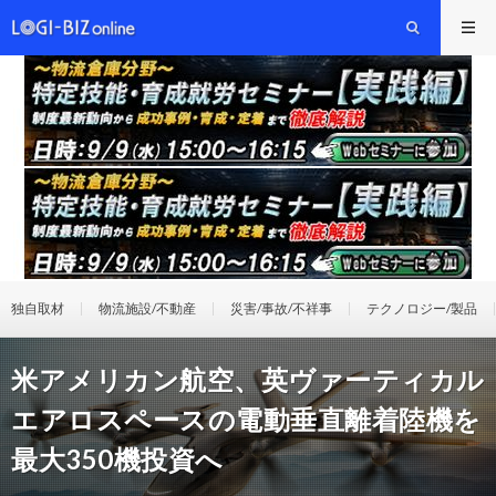
独自取材
物流施設/不動産
災害/事故/不祥事
テクノロジー/製品
米アメリカン航空、英ヴァーティカル
エアロスペースの電動垂直離着陸機を
最大350機投資へ