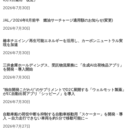
2026年7月30日
JAL／2026年8月前半 燃油サーチャージ適用額のお知らせ(変更)
2026年7月30日
椿本チエイン／再生可能エネルギーを活用し、カーボンニュートラル実
現を加速
2026年7月30日
三井倉庫ホールディングス、受託物流業務に 「生成AI出荷検品アプリ」
を開発・導入開始
2026年7月30日
“独自開発こだわり”のサプリメントでD2C展開する「ウェルモット製薬」
がEC自動出荷アプリ「シッピーノ」を導入
2026年7月30日
自動車船の荷役中断を抑制する自動車移動用「スケーター」を開発・導
入 ～自力走行できない車両を約5分で移動可能に～
2026年7月27日