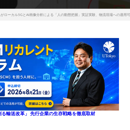
ALがローカル5GとAI画像分析による「人の動態把握」実証実験、物流現場への適用
来を創る輸送改革」 先行企業の生存戦略を徹底取材