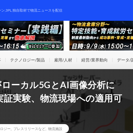
ーン,3PL,独自取材で物流ニュースを配信
事
テクノロジー/製品
雇用/人材
経営/業界動向
データ/
がローカル5GとAI画像分析に
実証実験、物流現場への適用可
ロジー
,
プレスリリースなど
,
物流施設