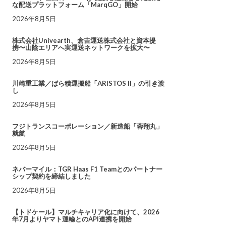
な配送プラットフォーム「MarqGO」開始
2026年8月5日
株式会社Univearth、倉吉運送株式会社と資本提
携〜山陰エリアへ実運送ネットワークを拡大〜
2026年8月5日
川崎重工業／ばら積運搬船「ARISTOS II」の引き渡
し
2026年8月5日
フジトランスコーポレーション／新造船「蓉翔丸」
就航
2026年8月5日
ネバーマイル：TGR Haas F1 Teamとのパートナー
シップ契約を締結しました
2026年8月5日
【トドケール】マルチキャリア化に向けて、2026
年7月よりヤマト運輸とのAPI連携を開始