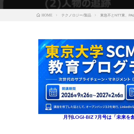
テクノロジー/製品
東急不とNTT東、P
HOME
月刊LOGI-BIZ 7月号は「未