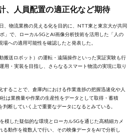
設計、人員配置の適正化など期待
15日、物流業務の見える化を目的に、NTT東と東京大が共同
ボ」で、ローカル5GとAI画像分析技術を活用した「人の
現場への適用可能性を確認したと発表した。
自動搬送ロボット）の運転・遠隔操作といった実証実験も行
の運用・実装を目指し、さらなるスマート物流の実現に取り
化することで、倉庫内における作業進捗の把握迅速化や人
3社は業務量や作業の生産性をデータとして取得・蓄積
を判断していく上で重要なデータになるとみている。
庫を模した疑似的な環境とローカル5Gを通じた高精細カメ
れる動作を複数人で行い、その映像データをAIで分析し