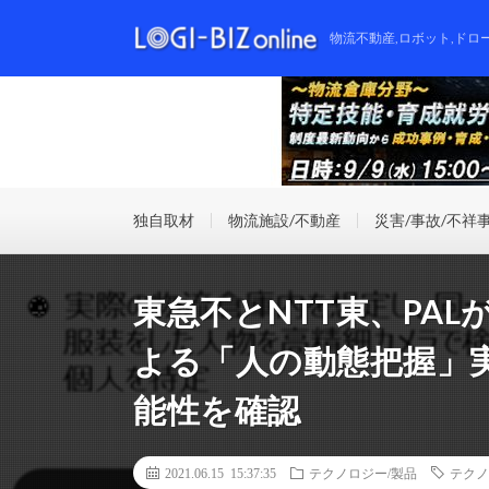
物流不動産,ロボット,ドロ
独自取材
物流施設/不動産
災害/事故/不祥
東急不とNTT東、PAL
よる「人の動態把握」
能性を確認
2021.06.15 15:37:35
テクノロジー/製品
テクノ