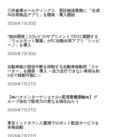
三井倉庫ホールディングス、受託物流業務に 「生成
AI出荷検品アプリ」を開発・導入開始
2026年7月30日
“独自開発こだわり”のサプリメントでD2C展開する
「ウェルモット製薬」がEC自動出荷アプリ「シッピ
ーノ」を導入
2026年7月30日
自動車船の荷役中断を抑制する自動車移動用「スケ
ーター」を開発・導入 ～自力走行できない車両を約
5分で移動可能に～
2026年7月27日
【㈱ハナインターナショナル×星清重機運輸㈱】グ
ループ会社で販売力の更なる強化ねらう
2026年7月27日
東京ミッドタウン八重洲でロボット配送サービスを
本格始動
2026年7月27日