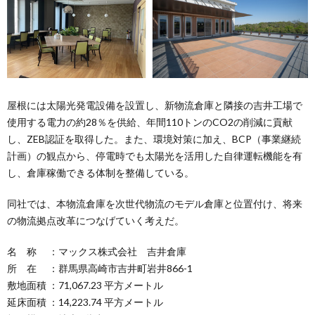
屋根には太陽光発電設備を設置し、新物流倉庫と隣接の吉井工場で
使用する電力の約28％を供給、年間110トンのCO2の削減に貢献
し、ZEB認証を取得した。また、環境対策に加え、BCP（事業継続
計画）の観点から、停電時でも太陽光を活用した自律運転機能を有
し、倉庫稼働できる体制を整備している。
同社では、本物流倉庫を次世代物流のモデル倉庫と位置付け、将来
の物流拠点改革につなげていく考えだ。
名 称 ：マックス株式会社 吉井倉庫
所 在 ：群馬県高崎市吉井町岩井866-1
敷地面積 ：71,067.23 平方メートル
延床面積 ：14,223.74 平方メートル