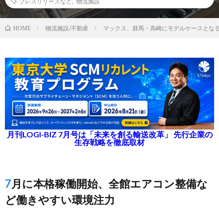
プレスリリースなど
,
物流施設
物流施設/不動産
マックス、群馬・高崎にモデルケースとな
HOME
月刊LOGI-BIZ 7月号は「未来を創る輸送改革」 先行企業の
生存戦略を徹底取材
7月に本格稼働開始、全館エアコン整備な
ど働きやすい環境注力