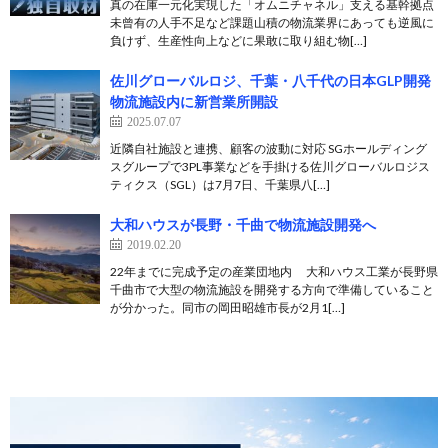
真の在庫一元化実現した「オムニチャネル」支える基幹拠点
未曾有の人手不足など課題山積の物流業界にあっても逆風に
負けず、生産性向上などに果敢に取り組む物[…]
佐川グローバルロジ、千葉・八千代の日本GLP開発
物流施設内に新営業所開設
2025.07.07
近隣自社施設と連携、顧客の波動に対応 SGホールディング
スグループで3PL事業などを手掛ける佐川グローバルロジス
ティクス（SGL）は7月7日、千葉県八[…]
大和ハウスが長野・千曲で物流施設開発へ
2019.02.20
22年までに完成予定の産業団地内 大和ハウス工業が長野県
千曲市で大型の物流施設を開発する方向で準備していること
が分かった。同市の岡田昭雄市長が2月1[…]