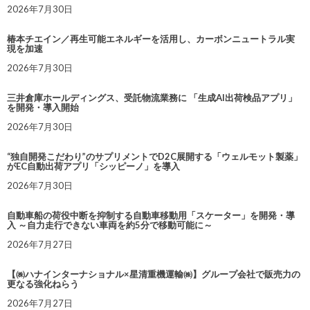
2026年7月30日
椿本チエイン／再生可能エネルギーを活用し、カーボンニュートラル実
現を加速
2026年7月30日
三井倉庫ホールディングス、受託物流業務に 「生成AI出荷検品アプリ」
を開発・導入開始
2026年7月30日
“独自開発こだわり”のサプリメントでD2C展開する「ウェルモット製薬」
がEC自動出荷アプリ「シッピーノ」を導入
2026年7月30日
自動車船の荷役中断を抑制する自動車移動用「スケーター」を開発・導
入 ～自力走行できない車両を約5分で移動可能に～
2026年7月27日
【㈱ハナインターナショナル×星清重機運輸㈱】グループ会社で販売力の
更なる強化ねらう
2026年7月27日