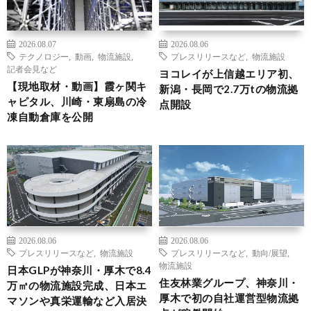
2026.08.07
2026.08.06
テクノロジー
,
動画
,
物流施設
,
プレスリリースなど
,
物流施設
記者会見など
ヨコレイが上信越エリア初、
【現地取材・動画】霞ヶ関キ
新潟・長岡で2.7万tの物流拠
ャピタル、川崎・東扇島の冷
点開設
凍自動倉庫を公開
2026.08.06
2026.08.06
プレスリリースなど
,
物流施設
プレスリリースなど
,
動向/展望
,
物流施設
日本GLPが神奈川・厚木で8.4
住友林業グループ、神奈川・
万㎡の物流施設完成、日本エ
厚木で初の自社運営型物流拠
マソンや真栄運輸など入居決