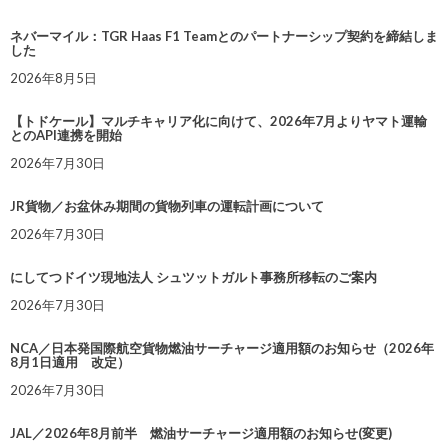
ネバーマイル：TGR Haas F1 Teamとのパートナーシップ契約を締結しま
した
2026年8月5日
【トドケール】マルチキャリア化に向けて、2026年7月よりヤマト運輸
とのAPI連携を開始
2026年7月30日
JR貨物／お盆休み期間の貨物列車の運転計画について
2026年7月30日
にしてつドイツ現地法人 シュツットガルト事務所移転のご案内
2026年7月30日
NCA／日本発国際航空貨物燃油サーチャージ適用額のお知らせ（2026年
8月1日適用 改定）
2026年7月30日
JAL／2026年8月前半 燃油サーチャージ適用額のお知らせ(変更)