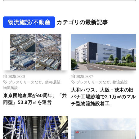
物流施設/不動産
カテゴリの最新記事
2026.08.08
2026.08.07
プレスリリースなど
,
動向/展望
,
プレスリリースなど
,
物流施設
物流施設
大和ハウス、大阪・茨木の旧
東京団地倉庫が60周年、「共
パナ工場跡地で3.1万㎡のマル
同型」53.8万㎡を運営
チ型物流施設着工