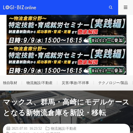
独自取材
物流施設/不動産
災害/事故/不祥事
テクノロジー/製品
マックス、群馬・高崎にモデルケース
となる新物流倉庫を新設・移転
2021.07.01 16:23:52
物流施設/不動産