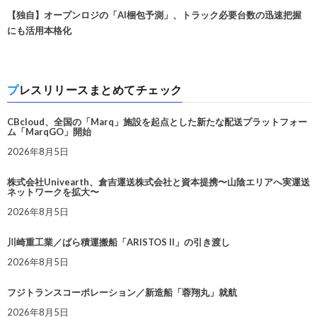
【独自】オープンロジの「AI梱包予測」、トラック必要台数の迅速把握
にも活用本格化
プレスリリースまとめてチェック
CBcloud、全国の「Marq」施設を起点とした新たな配送プラットフォー
ム「MarqGO」開始
2026年8月5日
株式会社Univearth、倉吉運送株式会社と資本提携〜山陰エリアへ実運送
ネットワークを拡大〜
2026年8月5日
川崎重工業／ばら積運搬船「ARISTOS II」の引き渡し
2026年8月5日
フジトランスコーポレーション／新造船「蓉翔丸」就航
2026年8月5日