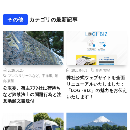
その他
カテゴリの最新記事
2026.06.25
2026.04.01
動向/展望
プレスリリースなど
,
不祥事
,
動
弊社公式ウェブサイトを全面
向/展望
リニューアルいたしました：
公取委、荷主779社に荷待ち
「LOGI-BIZ」の魅力をお伝え
など独禁法上の問題行為と注
いたします！
意喚起文書送付