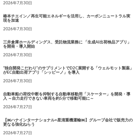
2026年7月30日
椿本チエイン／再生可能エネルギーを活用し、カーボンニュートラル実
現を加速
2026年7月30日
三井倉庫ホールディングス、受託物流業務に 「生成AI出荷検品アプリ」
を開発・導入開始
2026年7月30日
“独自開発こだわり”のサプリメントでD2C展開する「ウェルモット製薬」
がEC自動出荷アプリ「シッピーノ」を導入
2026年7月30日
自動車船の荷役中断を抑制する自動車移動用「スケーター」を開発・導
入 ～自力走行できない車両を約5分で移動可能に～
2026年7月27日
【㈱ハナインターナショナル×星清重機運輸㈱】グループ会社で販売力の
更なる強化ねらう
2026年7月27日