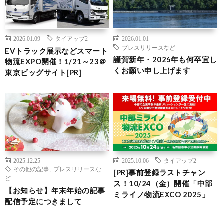
2026.01.09
タイアップ2
2026.01.01
プレスリリースなど
EVトラック展示などスマート
謹賀新年・2026年も何卒宜し
物流EXPO開催！1/21～23＠
くお願い申し上げます
東京ビッグサイト[PR]
2025.12.25
2025.10.06
タイアップ2
その他の記事
,
プレスリリースな
[PR]事前登録ラストチャン
ど
ス！10/24（金）開催「中部
【お知らせ】年末年始の記事
ミライノ物流EXCO 2025」
配信予定につきまして