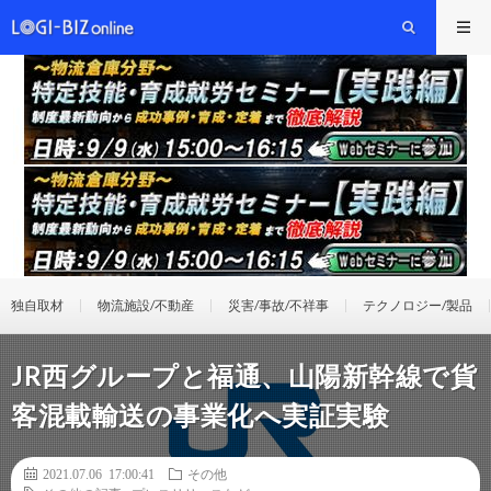
独自取材
物流施設/不動産
災害/事故/不祥事
テクノロジー/製品
JR西グループと福通、山陽新幹線で貨
客混載輸送の事業化へ実証実験
2021.07.06 17:00:41
その他