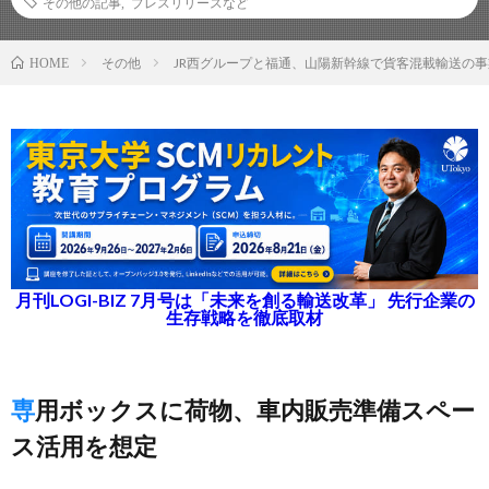
その他の記事
,
プレスリリースなど
その他
JR西グループと福通、山陽新幹線で貨客混載輸送の
HOME
月刊LOGI-BIZ 7月号は「未来を創る輸送改革」 先行企業の
生存戦略を徹底取材
専用ボックスに荷物、車内販売準備スペー
ス活用を想定