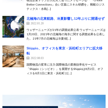
物流企業トップが入社式で送ったメッセージ② 「『Create
Better Connections』合い言葉にスキル研鑽を」 郵船ロジス
ティクス・水島[…]
北極海の北東航路、冷夏影響し12年ぶりに開通せず
2022.01.20
ウェザーニューズが21年の調査結果公表 ウェザーニューズは
1月20日、2021年の北極海の海氷に関する調査結果を公表し
た。 21年7月の北極海は冷夏傾[…]
Shippio、オフィスを東京・浜松町エリアに拡大移
転
2022.08.03
国際物流の変革に注力 国際物流の業務効率化サービス
「Shippio（シッピオ）」を展開するShippioは8月2日、オフ
ィスを8月1日に東京・浜松町エ[…]