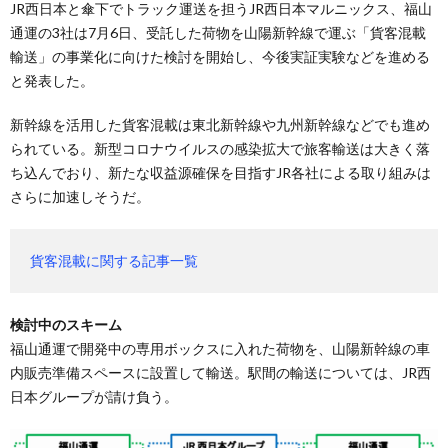
JR西日本と傘下でトラック運送を担うJR西日本マルニックス、福山
通運の3社は7月6日、受託した荷物を山陽新幹線で運ぶ「貨客混載
輸送」の事業化に向けた検討を開始し、今後実証実験などを進める
と発表した。
新幹線を活用した貨客混載は東北新幹線や九州新幹線などでも進め
られている。新型コロナウイルスの感染拡大で旅客輸送は大きく落
ち込んでおり、新たな収益源確保を目指すJR各社による取り組みは
さらに加速しそうだ。
貨客混載に関する記事一覧
検討中のスキーム
福山通運で開発中の専用ボックスに入れた荷物を、山陽新幹線の車
内販売準備スペースに設置して輸送。駅間の輸送については、JR西
日本グループが請け負う。