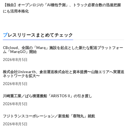
【独自】オープンロジの「AI梱包予測」、トラック必要台数の迅速把握
にも活用本格化
プレスリリースまとめてチェック
CBcloud、全国の「Marq」施設を起点とした新たな配送プラットフォー
ム「MarqGO」開始
2026年8月5日
株式会社Univearth、倉吉運送株式会社と資本提携〜山陰エリアへ実運送
ネットワークを拡大〜
2026年8月5日
川崎重工業／ばら積運搬船「ARISTOS II」の引き渡し
2026年8月5日
フジトランスコーポレーション／新造船「蓉翔丸」就航
2026年8月5日