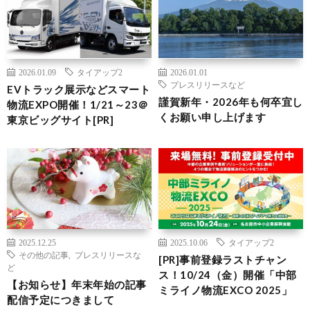
2026.01.09
タイアップ2
2026.01.01
プレスリリースなど
EVトラック展示などスマート
謹賀新年・2026年も何卒宜し
物流EXPO開催！1/21～23＠
くお願い申し上げます
東京ビッグサイト[PR]
2025.12.25
2025.10.06
タイアップ2
その他の記事
,
プレスリリースな
[PR]事前登録ラストチャン
ど
ス！10/24（金）開催「中部
【お知らせ】年末年始の記事
ミライノ物流EXCO 2025」
配信予定につきまして