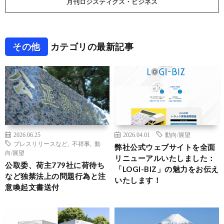
月刊ロジスティクス・ビジネス
その他
カテゴリの最新記事
2026.06.25
2026.04.01
動向/展望
プレスリリースなど
,
不祥事
,
動
弊社公式ウェブサイトを全面
向/展望
リニューアルいたしました：
公取委、荷主779社に荷待ち
「LOGI-BIZ」の魅力をお伝え
など独禁法上の問題行為と注
いたします！
意喚起文書送付