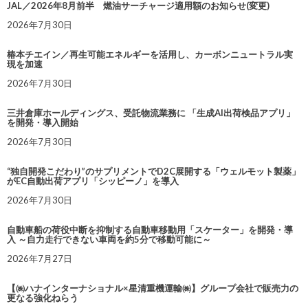
JAL／2026年8月前半 燃油サーチャージ適用額のお知らせ(変更)
2026年7月30日
椿本チエイン／再生可能エネルギーを活用し、カーボンニュートラル実
現を加速
2026年7月30日
三井倉庫ホールディングス、受託物流業務に 「生成AI出荷検品アプリ」
を開発・導入開始
2026年7月30日
“独自開発こだわり”のサプリメントでD2C展開する「ウェルモット製薬」
がEC自動出荷アプリ「シッピーノ」を導入
2026年7月30日
自動車船の荷役中断を抑制する自動車移動用「スケーター」を開発・導
入 ～自力走行できない車両を約5分で移動可能に～
2026年7月27日
【㈱ハナインターナショナル×星清重機運輸㈱】グループ会社で販売力の
更なる強化ねらう