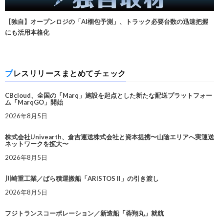
【独自】オープンロジの「AI梱包予測」、トラック必要台数の迅速把握
にも活用本格化
プレスリリースまとめてチェック
CBcloud、全国の「Marq」施設を起点とした新たな配送プラットフォー
ム「MarqGO」開始
2026年8月5日
株式会社Univearth、倉吉運送株式会社と資本提携〜山陰エリアへ実運送
ネットワークを拡大〜
2026年8月5日
川崎重工業／ばら積運搬船「ARISTOS II」の引き渡し
2026年8月5日
フジトランスコーポレーション／新造船「蓉翔丸」就航