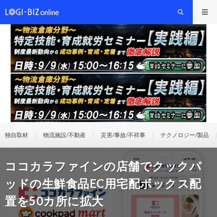
独自取材
物流施設/不動産
災害/事故/不祥事
テクノロジー/製品
ココカラファインの店舗でクックパ
ッドの生鮮食品EC用宅配ボックス配
置を50カ所に拡大