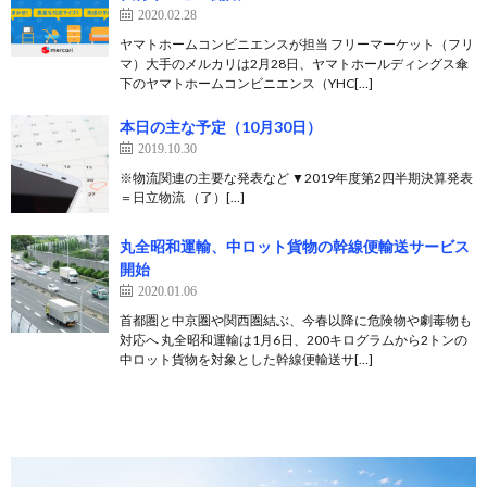
2020.02.28
ヤマトホームコンビニエンスが担当 フリーマーケット（フリ
マ）大手のメルカリは2月28日、ヤマトホールディングス傘
下のヤマトホームコンビニエンス（YHC[…]
本日の主な予定（10月30日）
2019.10.30
※物流関連の主要な発表など ▼2019年度第2四半期決算発表
＝日立物流 （了）[…]
丸全昭和運輸、中ロット貨物の幹線便輸送サービス
開始
2020.01.06
首都圏と中京圏や関西圏結ぶ、今春以降に危険物や劇毒物も
対応へ 丸全昭和運輸は1月6日、200キログラムから2トンの
中ロット貨物を対象とした幹線便輸送サ[…]