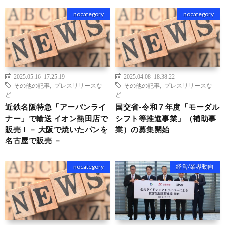
nocategory
nocategory
2025.05.16 17:25:19
2025.04.08 18:38:22
その他の記事
,
プレスリリースな
その他の記事
,
プレスリリースな
ど
ど
近鉄名阪特急「アーバンライ
国交省-令和７年度「モーダル
ナー」で輸送 イオン熱田店で
シフト等推進事業」（補助事
販売！－ 大阪で焼いたパンを
業）の募集開始
名古屋で販売 －
nocategory
経営/業界動向