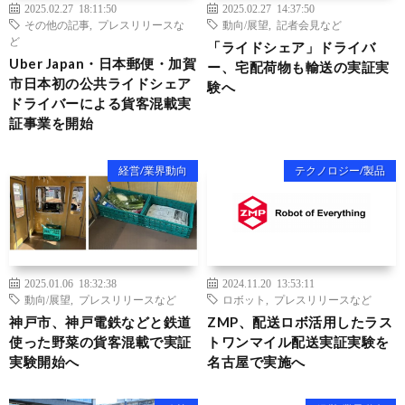
2025.02.27 18:11:50
2025.02.27 14:37:50
その他の記事
,
プレスリリースな
動向/展望
,
記者会見など
ど
「ライドシェア」ドライバ
Uber Japan・日本郵便・加賀
ー、宅配荷物も輸送の実証実
市日本初の公共ライドシェア
験へ
ドライバーによる貨客混載実
証事業を開始
経営/業界動向
テクノロジー/製品
2025.01.06 18:32:38
2024.11.20 13:53:11
動向/展望
,
プレスリリースなど
ロボット
,
プレスリリースなど
神戸市、神戸電鉄などと鉄道
ZMP、配送ロボ活用したラス
使った野菜の貨客混載で実証
トワンマイル配送実証実験を
実験開始へ
名古屋で実施へ