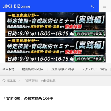
独自取材
物流施設/不動産
災害/事故/不祥事
テクノロジー/製品
「貨客混載」の検索結果
HOME
「貨客混載」の検索結果 106件