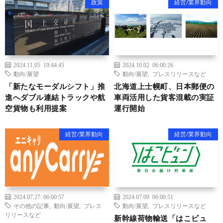
政策
経営/業界動向
2024.11.05 19:44:45
2024.10.02 06:00:26
動向/展望
動向/展望
,
プレスリリースなど
「新たなモーダルシフト」推
北海道上士幌町、日本郵便の
進へダブル連結トラックや航
車両活用した貨客混載の実証
空貨物も利用提案
運行開始
経営/業界動向
経営/業界動向
2024.07.27 06:00:57
2024.07.09 06:00:51
その他の記事
,
動向/展望
,
プレス
動向/展望
,
プレスリリースなど
リリースなど
新幹線荷物輸送「はこビュ