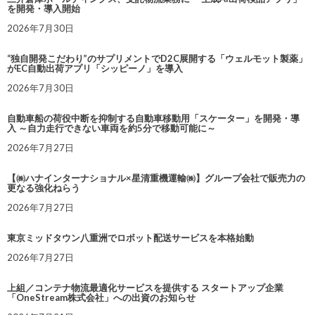
を開発・導入開始
2026年7月30日
“独自開発こだわり”のサプリメントでD2C展開する「ウェルモット製薬」
がEC自動出荷アプリ「シッピーノ」を導入
2026年7月30日
自動車船の荷役中断を抑制する自動車移動用「スケーター」を開発・導
入 ～自力走行できない車両を約5分で移動可能に～
2026年7月27日
【㈱ハナインターナショナル×星清重機運輸㈱】グループ会社で販売力の
更なる強化ねらう
2026年7月27日
東京ミッドタウン八重洲でロボット配送サービスを本格始動
2026年7月27日
上組／コンテナ物流最適化サービスを提供する スタートアップ企業
「OneStream株式会社」への出資のお知らせ