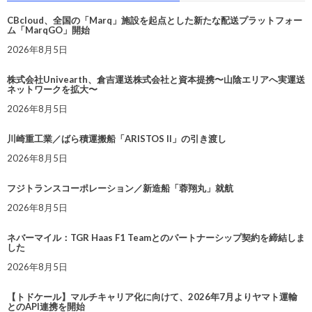
CBcloud、全国の「Marq」施設を起点とした新たな配送プラットフォー
ム「MarqGO」開始
2026年8月5日
株式会社Univearth、倉吉運送株式会社と資本提携〜山陰エリアへ実運送
ネットワークを拡大〜
2026年8月5日
川崎重工業／ばら積運搬船「ARISTOS II」の引き渡し
2026年8月5日
フジトランスコーポレーション／新造船「蓉翔丸」就航
2026年8月5日
ネバーマイル：TGR Haas F1 Teamとのパートナーシップ契約を締結しま
した
2026年8月5日
【トドケール】マルチキャリア化に向けて、2026年7月よりヤマト運輸
とのAPI連携を開始