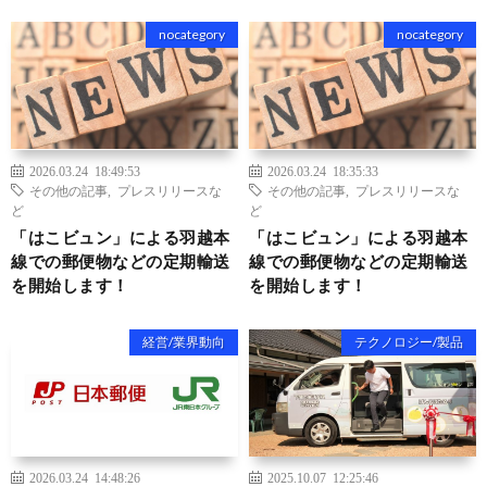
nocategory
nocategory
2026.03.24 18:49:53
2026.03.24 18:35:33
その他の記事
,
プレスリリースな
その他の記事
,
プレスリリースな
ど
ど
「はこビュン」による羽越本
「はこビュン」による羽越本
線での郵便物などの定期輸送
線での郵便物などの定期輸送
を開始します！
を開始します！
経営/業界動向
テクノロジー/製品
2026.03.24 14:48:26
2025.10.07 12:25:46