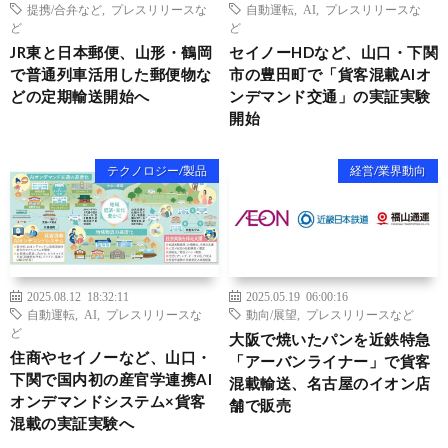
提携/合弁など
,
プレスリリースな
自動運転
,
AI
,
プレスリリースな
ど
ど
JR東と日本郵便、山形・鶴岡
セイノーHDなど、山口・下関
で普通列車活用した郵便物な
市の豊田町で「貨客混載AIオ
どの定期輸送開始へ
ンデマンド交通」の実証実験
開始
テクノロジー/製品
経営/業界動向
2025.08.12 18:32:11
2025.05.19 06:00:16
自動運転
,
AI
,
プレスリリースな
動向/展望
,
プレスリリースなど
ど
大阪で焼いたパンを近鉄特急
住商やセイノーなど、山口・
「アーバンライナー」で貨客
下関で国内初の産官学連携AI
混載輸送、名古屋のイオン店
オンデマンドシステム×貨客
舗で販売
混載の実証実験へ