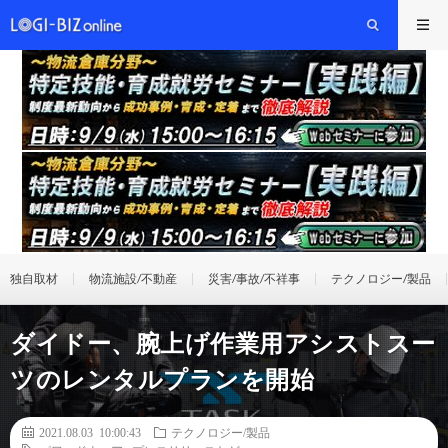
独自取材
物流施設/不動産
災害/事故/不祥事
テクノロジー/製品
ダイドー、腕上げ作業用アシストスー
ツのレンタルプランを開始
2021.08.03 10:00:43
テクノロジー/製品