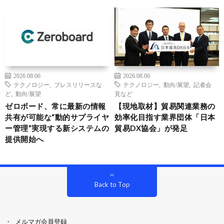
2026.08.06
2026.08.06
テクノロジー
,
プレスリリースな
テクノロジー
,
動向/展望
,
記者会
ど
,
動向/展望
見など
ゼロボード、常に最新の情報
【現地取材】貿易関連業務の
共有が可能な“動的サプライヤ
効率化目指す業界団体「日本
ー管理”実現する新システムの
貿易DX協会」が発足
提供開始へ
Back to Top
メルマガ会員登録