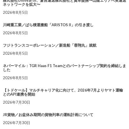
株式会社Univearth、倉吉運送株式会社と資本提携〜山陰エリアへ実運送
ネットワークを拡大〜
2026年8月5日
川崎重工業／ばら積運搬船「ARISTOS II」の引き渡し
2026年8月5日
フジトランスコーポレーション／新造船「蓉翔丸」就航
2026年8月5日
ネバーマイル：TGR Haas F1 Teamとのパートナーシップ契約を締結しま
した
2026年8月5日
【トドケール】マルチキャリア化に向けて、2026年7月よりヤマト運輸
とのAPI連携を開始
2026年7月30日
JR貨物／お盆休み期間の貨物列車の運転計画について
2026年7月30日