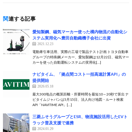
関連する記事
愛知製鋼、磁気マーカー使った構内物流の自動化シ
ステム実用化へ豊田自動織機子会社に出資
2021.12.23
電動牽引車活用、実際の工場で製品テスト計画 トヨタ自動車
グループの特殊鋼メーカー、愛知製鋼は12月22日、磁気マー
カーを使った自動運転システムの実用化[…]
ナビタイム、「拠点間コスト一括高速計算API」の
提供開始
2026.05.18
最大300地点の概算距離・所要時間を最短10～20秒で算出 ナ
ビタイムジャパンは5月15日、法人向け地図・ルート検索
API「NAVITIME API」[…]
三菱ふそうグループとESR、物流施設活用したEVト
ラック普及支援で連携
2024.01.29