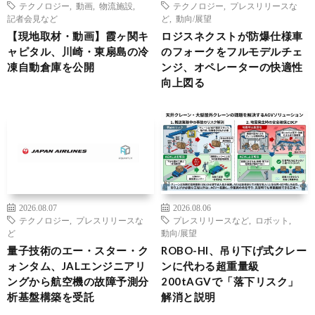
テクノロジー
,
動画
,
物流施設
,
テクノロジー
,
プレスリリースな
記者会見など
ど
,
動向/展望
【現地取材・動画】霞ヶ関キ
ロジスネクストが防爆仕様車
ャピタル、川崎・東扇島の冷
のフォークをフルモデルチェ
凍自動倉庫を公開
ンジ、オペレーターの快適性
向上図る
2026.08.07
2026.08.06
テクノロジー
,
プレスリリースな
プレスリリースなど
,
ロボット
,
ど
動向/展望
量子技術のエー・スター・ク
ROBO-HI、吊り下げ式クレー
ォンタム、JALエンジニアリ
ンに代わる超重量級
ングから航空機の故障予測分
200tAGVで「落下リスク」
析基盤構築を受託
解消と説明