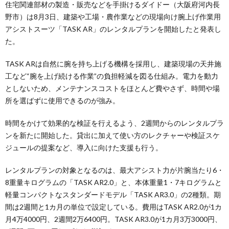
住宅関連部材の製造・販売などを手掛けるダイドー（大阪府河内長
野市）は8月3日、建築や工場・農作業などの現場向け腕上げ作業用
アシストスーツ「TASK AR」のレンタルプランを開始したと発表し
た。
TASK ARは自然に腕を持ち上げる機構を採用し、建築現場の天井施
工など“腕を上げ続ける作業”の負担軽減を図る仕組み。電力を動力
としないため、メンテナンスコストをほとんど費やさず、時間や場
所を選ばずに使用できるのが強み。
時間をかけて効果的な検証を行えるよう、2週間からのレンタルプラ
ンを新たに開始した。貸出に加えて使い方のレクチャーや検証スケ
ジュールの提案など、導入に向けた支援も行う。
レンタルプランの対象となるのは、最大アシスト力が片腕当たり6・
8重量キログラムの「TASK AR2.0」と、本体重量1・7キログラムと
軽量コンパクトなスタンダードモデル「TASK AR3.0」の2種類。期
間は2週間と1カ月の単位で設定している。費用はTASK AR2.0が1カ
月4万4000円、2週間2万6400円。TASK AR3.0が1カ月3万3000円、