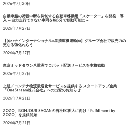
2026年7月30日
自動車船の荷役中断を抑制する自動車移動用「スケーター」を開発・導
入 ～自力走行できない車両を約5分で移動可能に～
2026年7月27日
【㈱ハナインターナショナル×星清重機運輸㈱】グループ会社で販売力の
更なる強化ねらう
2026年7月27日
東京ミッドタウン八重洲でロボット配送サービスを本格始動
2026年7月27日
上組／コンテナ物流最適化サービスを提供する スタートアップ企業
「OneStream株式会社」への出資のお知らせ
2026年7月21日
ZOZO、BONJOUR SAGANの自社EC拡大に向け「Fulfillment by
ZOZO」を提供開始
2026年7月21日