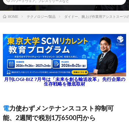
パワードウェア
,
プレスリリースなど
テクノロジー/製品
ダイドー、腕上げ作業用アシストスーツ
HOME
月刊LOGI-BIZ 7月号は「未来を創る輸送改革」 先行企業の
生存戦略を徹底取材
電力使わずメンテナンスコスト抑制可
能、2週間で税別1万6500円から