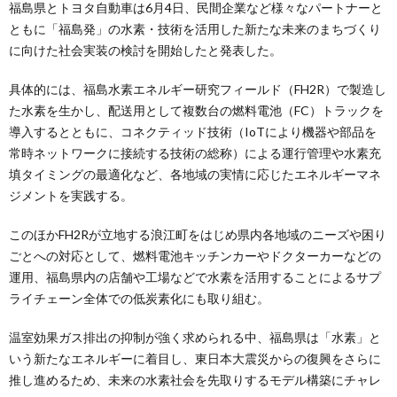
福島県とトヨタ自動車は6月4日、民間企業など様々なパートナーと
ともに「福島発」の水素・技術を活用した新たな未来のまちづくり
に向けた社会実装の検討を開始したと発表した。
具体的には、福島水素エネルギー研究フィールド（FH2R）で製造し
た水素を生かし、配送用として複数台の燃料電池（FC）トラックを
導入するとともに、コネクティッド技術（IoTにより機器や部品を
常時ネットワークに接続する技術の総称）による運行管理や水素充
填タイミングの最適化など、各地域の実情に応じたエネルギーマネ
ジメントを実践する。
このほかFH2Rが立地する浪江町をはじめ県内各地域のニーズや困り
ごとへの対応として、燃料電池キッチンカーやドクターカーなどの
運用、福島県内の店舗や工場などで水素を活用することによるサプ
ライチェーン全体での低炭素化にも取り組む。
温室効果ガス排出の抑制が強く求められる中、福島県は「水素」と
いう新たなエネルギーに着目し、東日本大震災からの復興をさらに
推し進めるため、未来の水素社会を先取りするモデル構築にチャレ