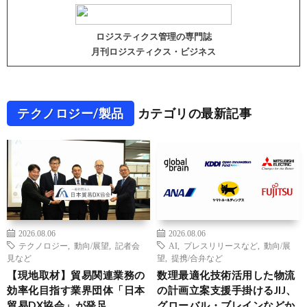
ロジスティクス管理の専門誌
月刊ロジスティクス・ビジネス
テクノロジー/製品
カテゴリの最新記事
2026.08.06
2026.08.06
テクノロジー
,
動向/展望
,
記者会
AI
,
プレスリリースなど
,
動向/展
見など
望
,
提携/合弁など
【現地取材】貿易関連業務の
数理最適化技術活用した物流
効率化目指す業界団体「日本
の計画立案支援手掛けるJIJ、
貿易DX協会」が発足
グローバル・ブレインなどか