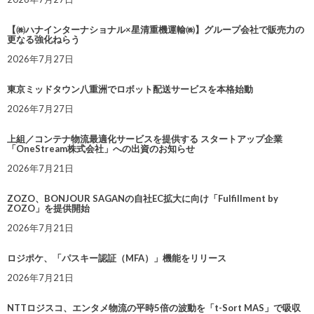
【㈱ハナインターナショナル×星清重機運輸㈱】グループ会社で販売力の
更なる強化ねらう
2026年7月27日
東京ミッドタウン八重洲でロボット配送サービスを本格始動
2026年7月27日
上組／コンテナ物流最適化サービスを提供する スタートアップ企業
「OneStream株式会社」への出資のお知らせ
2026年7月21日
ZOZO、BONJOUR SAGANの自社EC拡大に向け「Fulfillment by
ZOZO」を提供開始
2026年7月21日
ロジポケ、「パスキー認証（MFA）」機能をリリース
2026年7月21日
NTTロジスコ、エンタメ物流の平時5倍の波動を「t-Sort MAS」で吸収