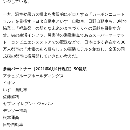
ンジしている。
一方、温室効果ガス排出を実質的にゼロとする「カーボンニュート
ラル」を目指すトヨタ自動車といすゞ自動車、日野自動車も、3社で
協業し「福島発」の新たな未来のまちづくりへの貢献を目指す方
針。街の生活インフラ、災害時の避難拠点であるスーパーマーケッ
ト・コンビニエンスストアでの配送などで、日本に多く存在する30
万人都市の「水素のある暮らし」の実装モデルを創造し、全国の同
規模の都市に横展開していきたい考えだ。
参画パートナー（2021年6月4日現在）50音順
アサヒグループホールディングス
イオン
いすゞ自動車
佐藤燃料
セブン‐イレブン・ジャパン
デンソー福島
根本通商
日野自動車