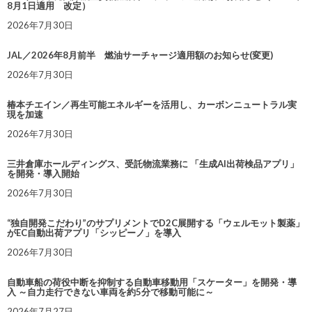
8月1日適用 改定）
2026年7月30日
JAL／2026年8月前半 燃油サーチャージ適用額のお知らせ(変更)
2026年7月30日
椿本チエイン／再生可能エネルギーを活用し、カーボンニュートラル実
現を加速
2026年7月30日
三井倉庫ホールディングス、受託物流業務に 「生成AI出荷検品アプリ」
を開発・導入開始
2026年7月30日
“独自開発こだわり”のサプリメントでD2C展開する「ウェルモット製薬」
がEC自動出荷アプリ「シッピーノ」を導入
2026年7月30日
自動車船の荷役中断を抑制する自動車移動用「スケーター」を開発・導
入 ～自力走行できない車両を約5分で移動可能に～
2026年7月27日