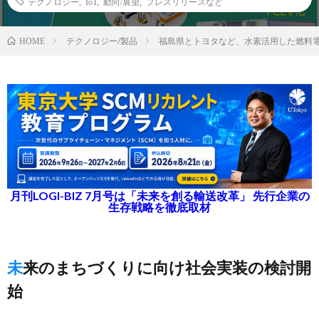
テクノロジー
,
IoT
,
動向/展望
,
プレスリリースなど
テクノロジー/製品
福島県とトヨタなど、水素活用した燃料
HOME
月刊LOGI-BIZ 7月号は「未来を創る輸送改革」 先行企業の
生存戦略を徹底取材
未来のまちづくりに向け社会実装の検討開
始