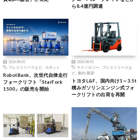
ら8.4億円調達
2026.08.05
2026.08.05
プレスリリースなど
,
ロボット
テクノロジー
,
プレスリリースな
ど
,
動向/展望
RobotBank、次世代自律走行
トヨタL&F、国内向け1～3.5t
フォークリフト「StarFork
積みガソリンエンジン式フォ
1500」の販売を開始
ークリフトの出荷を再開