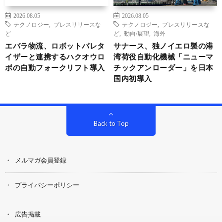
2026.08.05
2026.08.05
テクノロジー
,
プレスリリースな
テクノロジー
,
プレスリリースな
ど
ど
,
動向/展望
,
海外
エバラ物流、ロボットパレタ
サナース、独ノイエロ製の港
イザーと連携するハクオウロ
湾荷役自動化機械「ニューマ
ボの自動フォークリフト導入
チックアンローダー」を日本
国内初導入
Back to Top
メルマガ会員登録
プライバシーポリシー
広告掲載