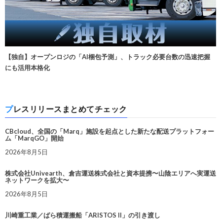
【独自】オープンロジの「AI梱包予測」、トラック必要台数の迅速把握
にも活用本格化
プレスリリースまとめてチェック
CBcloud、全国の「Marq」施設を起点とした新たな配送プラットフォー
ム「MarqGO」開始
2026年8月5日
株式会社Univearth、倉吉運送株式会社と資本提携〜山陰エリアへ実運送
ネットワークを拡大〜
2026年8月5日
川崎重工業／ばら積運搬船「ARISTOS II」の引き渡し