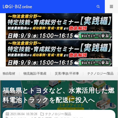
独自取材
物流施設/不動産
災害/事故/不祥事
テクノロジー/製品
福島県とトヨタなど、水素活用した燃
料電池トラックを配送に投入へ
2021.06.04 16:39:28
テクノロジー/製品