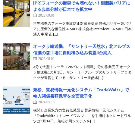
[PR]フォークの衝突でも壊れない！樹脂製バリアに
よる歩車分離が日本でも拡大中
2022.09.01
世界標準のフォーク事故防止対策を提案 特殊ポリマー製バリ
アに圧倒的な優位性 A-SAFE株式会社 Interview A-SAFE日本
法人 中尾 正 […]
オークラ輸送機、「サントリー天然水」北アルプス
信濃の森工場に自動積み込み装置4台納入
2025.08.02
3分で大型トレーラ（28パレット積載）分の作業完了 オーク
ラ輸送機は8月1日、サントリーグループのサントリープロダ
クツが運営している「サントリー天然水[…]
兼松、貿易情報一元化システム「TradeWaltz」で
輸入関係書類保管を全面電子化
2024.05.15
税関と企業双方の負荷低減図る 貿易情報一元化システム
「TradeWaltz（トレードワルツ）」を手掛けるトレードワル
ツは5月14日、兼松が同システムを[…]