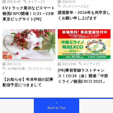
2026.01.09
タイアップ2
2026.01.01
プレスリリースなど
EVトラック展示などスマート
謹賀新年・2026年も何卒宜し
物流EXPO開催！1/21～23＠
くお願い申し上げます
東京ビッグサイト[PR]
2025.12.25
2025.10.06
タイアップ2
その他の記事
,
プレスリリースな
[PR]事前登録ラストチャン
ど
ス！10/24（金）開催「中部
【お知らせ】年末年始の記事
ミライノ物流EXCO 2025」
配信予定につきまして
Back to Top