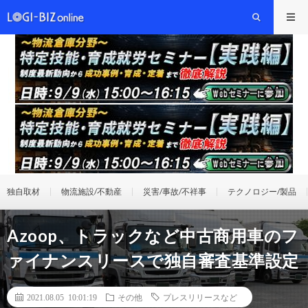
独自取材
物流施設/不動産
災害/事故/不祥事
テクノロジー/製品
Azoop、トラックなど中古商用車のフ
ァイナンスリースで独自審査基準設定
2021.08.05 10:01:19
その他
プレスリリースなど