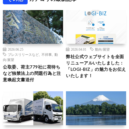
2026.06.25
2026.04.01
動向/展望
プレスリリースなど
,
不祥事
,
動
弊社公式ウェブサイトを全面
向/展望
リニューアルいたしました：
公取委、荷主779社に荷待ち
「LOGI-BIZ」の魅力をお伝え
など独禁法上の問題行為と注
いたします！
意喚起文書送付