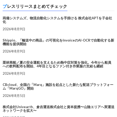
プレスリリースまとめてチェック
両備システムズ、物流自動化システムを手掛ける 株式会社APTを子会社
化
2026年8月9日
Shippio、「輸送中の商品」の可視化をInvoiceのAI-OCRで自動化する新
機能を提供開始
2026年8月9日
栗林商船／夏の安全運航を支えるため熱中症対策を強化。今年から船員
への飲料配布を開始、4年目となるファン付き作業服の支給も継続
2026年8月9日
CBcloud、全国の「Marq」施設を起点とした新たな配送プラットフォー
ム「MarqGO」開始
2026年8月5日
株式会社Univearth、倉吉運送株式会社と資本提携〜山陰エリアへ実運送
ネットワークを拡大〜