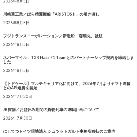
2026年8月5日
川崎重工業／ばら積運搬船「ARISTOS II」の引き渡し
2026年8月5日
フジトランスコーポレーション／新造船「蓉翔丸」就航
2026年8月5日
ネバーマイル：TGR Haas F1 Teamとのパートナーシップ契約を締結しま
した
2026年8月5日
【トドケール】マルチキャリア化に向けて、2026年7月よりヤマト運輸
とのAPI連携を開始
2026年7月30日
JR貨物／お盆休み期間の貨物列車の運転計画について
2026年7月30日
にしてつドイツ現地法人 シュツットガルト事務所移転のご案内