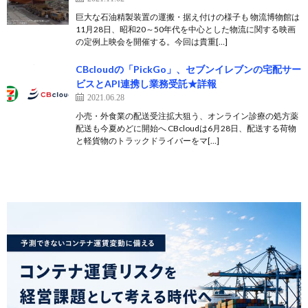
巨大な石油精製装置の運搬・据え付けの様子も 物流博物館は
11月28日、昭和20～50年代を中心とした物流に関する映画
の定例上映会を開催する。今回は貴重[…]
CBcloudの「PickGo」、セブンイレブンの宅配サー
ビスとAPI連携し業務受託★詳報
2021.06.28
小売・外食業の配送受注拡大狙う、オンライン診療の処方薬
配送も今夏めどに開始へ CBcloudは6月28日、配送する荷物
と軽貨物のトラックドライバーをマ[…]