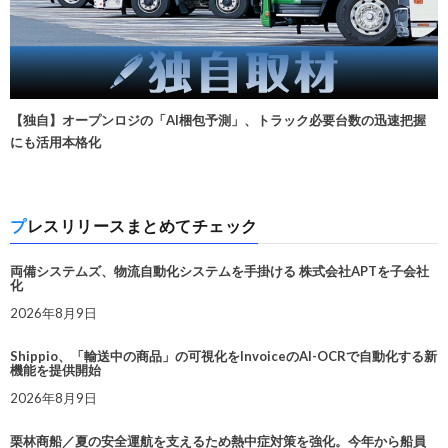
【独自】オープンロジの「AI梱包予測」、トラック必要台数の迅速把握
にも活用本格化
プレスリリースまとめてチェック
両備システムズ、物流自動化システムを手掛ける 株式会社APTを子会社
化
2026年8月9日
Shippio、「輸送中の商品」の可視化をInvoiceのAI-OCRで自動化する新
機能を提供開始
2026年8月9日
栗林商船／夏の安全運航を支えるため熱中症対策を強化。今年から船員