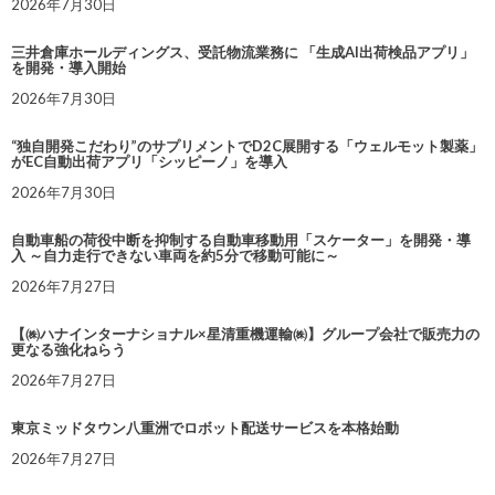
2026年7月30日
三井倉庫ホールディングス、受託物流業務に 「生成AI出荷検品アプリ」
を開発・導入開始
2026年7月30日
“独自開発こだわり”のサプリメントでD2C展開する「ウェルモット製薬」
がEC自動出荷アプリ「シッピーノ」を導入
2026年7月30日
自動車船の荷役中断を抑制する自動車移動用「スケーター」を開発・導
入 ～自力走行できない車両を約5分で移動可能に～
2026年7月27日
【㈱ハナインターナショナル×星清重機運輸㈱】グループ会社で販売力の
更なる強化ねらう
2026年7月27日
東京ミッドタウン八重洲でロボット配送サービスを本格始動
2026年7月27日