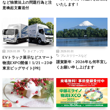
など独禁法上の問題行為と注
いたします！
意喚起文書送付
2026.01.09
タイアップ2
2026.01.01
プレスリリースなど
EVトラック展示などスマート
謹賀新年・2026年も何卒宜し
物流EXPO開催！1/21～23＠
くお願い申し上げます
東京ビッグサイト[PR]