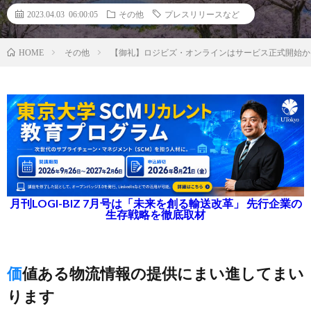
2023.04.03 06:00:05
その他
プレスリリースなど
その他
【御礼】ロジビズ・オンラインはサービス正式開始か
HOME
月刊LOGI-BIZ 7月号は「未来を創る輸送改革」 先行企業の
生存戦略を徹底取材
価値ある物流情報の提供にまい進してまい
ります