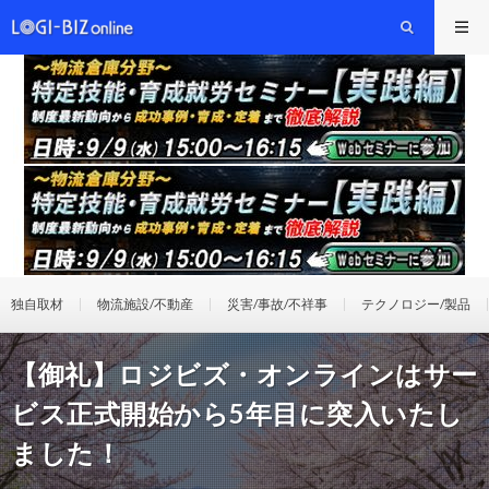
独自取材
物流施設/不動産
災害/事故/不祥事
テクノロジー/製品
【御礼】ロジビズ・オンラインはサー
ビス正式開始から5年目に突入いたし
ました！