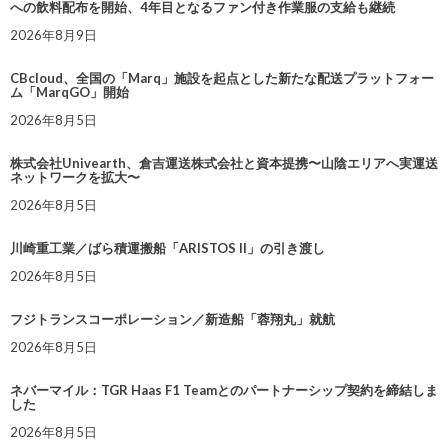
への飲料配布を開始、4年目となるファン付き作業服の支給も継続
2026年8月9日
CBcloud、全国の「Marq」施設を起点とした新たな配送プラットフォー
ム「MarqGO」開始
2026年8月5日
株式会社Univearth、倉吉運送株式会社と資本提携〜山陰エリアへ実運送
ネットワークを拡大〜
2026年8月5日
川崎重工業／ばら積運搬船「ARISTOS II」の引き渡し
2026年8月5日
フジトランスコーポレーション／新造船「蓉翔丸」就航
2026年8月5日
ネバーマイル：TGR Haas F1 Teamとのパートナーシップ契約を締結しま
した
2026年8月5日