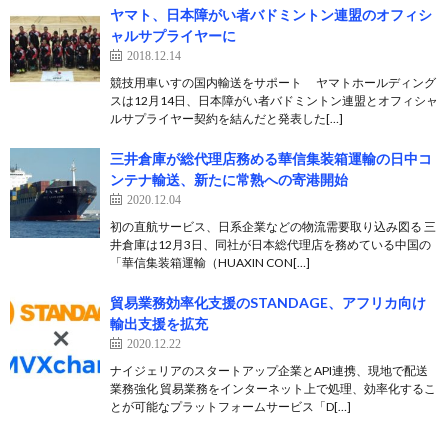
ヤマト、日本障がい者バドミントン連盟のオフィシ
ャルサプライヤーに
2018.12.14
競技用車いすの国内輸送をサポート ヤマトホールディング
スは12月14日、日本障がい者バドミントン連盟とオフィシャ
ルサプライヤー契約を結んだと発表した[…]
三井倉庫が総代理店務める華信集装箱運輸の日中コ
ンテナ輸送、新たに常熟への寄港開始
2020.12.04
初の直航サービス、日系企業などの物流需要取り込み図る 三
井倉庫は12月3日、同社が日本総代理店を務めている中国の
「華信集装箱運輸（HUAXIN CON[…]
貿易業務効率化支援のSTANDAGE、アフリカ向け
輸出支援を拡充
2020.12.22
ナイジェリアのスタートアップ企業とAPI連携、現地で配送
業務強化 貿易業務をインターネット上で処理、効率化するこ
とが可能なプラットフォームサービス「D[…]