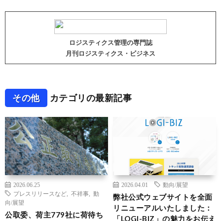
ロジスティクス管理の専門誌
月刊ロジスティクス・ビジネス
その他
カテゴリの最新記事
2026.06.25
2026.04.01
動向/展望
プレスリリースなど
,
不祥事
,
動
弊社公式ウェブサイトを全面
向/展望
リニューアルいたしました：
公取委、荷主779社に荷待ち
「LOGI-BIZ」の魅力をお伝え