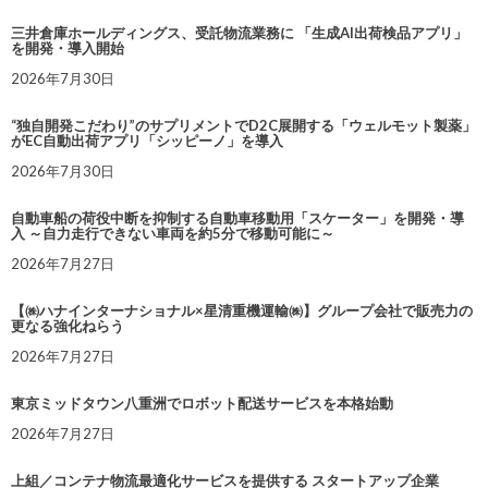
三井倉庫ホールディングス、受託物流業務に 「生成AI出荷検品アプリ」
を開発・導入開始
2026年7月30日
“独自開発こだわり”のサプリメントでD2C展開する「ウェルモット製薬」
がEC自動出荷アプリ「シッピーノ」を導入
2026年7月30日
自動車船の荷役中断を抑制する自動車移動用「スケーター」を開発・導
入 ～自力走行できない車両を約5分で移動可能に～
2026年7月27日
【㈱ハナインターナショナル×星清重機運輸㈱】グループ会社で販売力の
更なる強化ねらう
2026年7月27日
東京ミッドタウン八重洲でロボット配送サービスを本格始動
2026年7月27日
上組／コンテナ物流最適化サービスを提供する スタートアップ企業