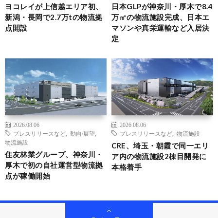
ヨコレイが上信越エリア初、
日本GLPが神奈川・厚木で8.4
新潟・長岡で2.7万tの物流拠
万㎡の物流施設完成、日本エ
点開設
マソンや真栄運輸など入居決
定
2026.08.06
2026.08.06
プレスリリースなど
,
動向/展望
,
プレスリリースなど
,
物流施設
物流施設
CRE、埼玉・朝霞で同一エリ
住友林業グループ、神奈川・
ア内の物流施設2棟目開発に
厚木で初の自社運営型物流拠
本格着手
点が稼働開始