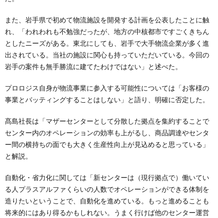
また、岩手県で初めて物流施設を開発する計画を公表したことに触
れ、「われわれも不勉強だったが、地方の中核都市ですごくきちん
としたニーズがある。東北にしても、岩手で大手物流企業が多く進
出されている。当社の施設に関心も持っていただいている。今回の
岩手の案件も無手勝流に建てたわけではない」と述べた。
プロロジス自身が物流事業に参入する可能性については「お客様の
事業とバッティングすることはしない」と語り、明確に否定した。
髙島社長は「マザーセンターとして分散した拠点を集約することで
センター内のオペレーションの効率も上がるし、商品調達やセンタ
ー間の横持ちの面でも大きく生産性向上が見込めると思っている」
と解説。
自動化・省力化に関しては「新センターは（現行拠点で）働いてい
る人プラスアルファくらいの人数でオペレーションができる体制を
造りたいということで、自動化を進めている。もっと進めることも
将来的にはあり得るかもしれない。うまく行けば他のセンター運営