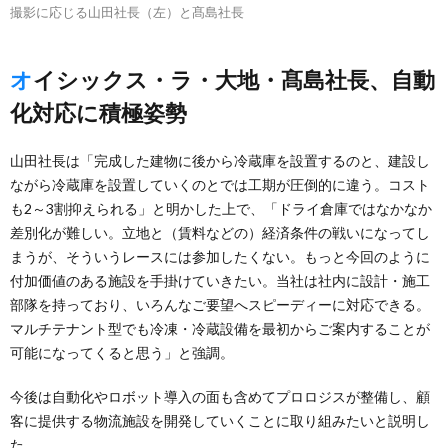
撮影に応じる山田社長（左）と髙島社長
オイシックス・ラ・大地・髙島社長、自動
化対応に積極姿勢
山田社長は「完成した建物に後から冷蔵庫を設置するのと、建設し
ながら冷蔵庫を設置していくのとでは工期が圧倒的に違う。コスト
も2～3割抑えられる」と明かした上で、「ドライ倉庫ではなかなか
差別化が難しい。立地と（賃料などの）経済条件の戦いになってし
まうが、そういうレースには参加したくない。もっと今回のように
付加価値のある施設を手掛けていきたい。当社は社内に設計・施工
部隊を持っており、いろんなご要望へスピーディーに対応できる。
マルチテナント型でも冷凍・冷蔵設備を最初からご案内することが
可能になってくると思う」と強調。
今後は自動化やロボット導入の面も含めてプロロジスが整備し、顧
客に提供する物流施設を開発していくことに取り組みたいと説明し
た。