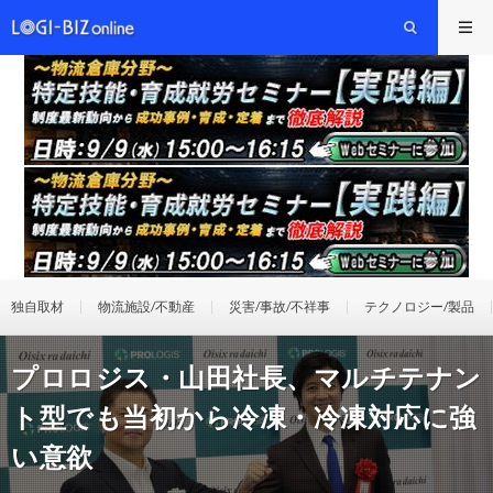
独自取材
物流施設/不動産
災害/事故/不祥事
テクノロジー/製品
プロロジス・山田社長、マルチテナン
ト型でも当初から冷凍・冷凍対応に強
い意欲