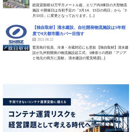
総賃貸面積12万平方メートル超、エリア内3棟目の大型物流
施設 ※開催日は当初予定の「3月14、15日の両日」から「3
月15日」に変更となっております。[…]
【独自取材】清水建設、自社開発物流施設は5年程
度で4大都市圏カバー目指す
2021.06.22
鷲見執行役員、冷凍・冷蔵対応にも意欲 【独自取材】清水建
設が九州初開発の物流施設起工式、1棟借りの西鉄「アジア
と地元の両方に貢献」 清水建設の鷲見晴彦[…]