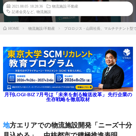
2021.08.05 18:28:36
物流施設/不動産
記者会見など
,
物流施設
物流施設/不動産
プロロジス・山田社長、マルチテナント型
HOME
月刊LOGI-BIZ 7月号は「未来を創る輸送改革」 先行企業の
生存戦略を徹底取材
地方エリアでの物流施設開発「ニーズ十分
見込める」、中核都市で積極推進表明