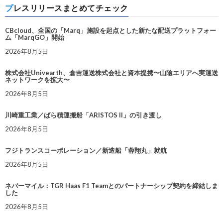
プレスリリースまとめてチェック
CBcloud、全国の「Marq」施設を起点とした新たな配送プラットフォー
ム「MarqGO」開始
2026年8月5日
株式会社Univearth、倉吉運送株式会社と資本提携〜山陰エリアへ実運送
ネットワークを拡大〜
2026年8月5日
川崎重工業／ばら積運搬船「ARISTOS II」の引き渡し
2026年8月5日
フジトランスコーポレーション／新造船「蓉翔丸」就航
2026年8月5日
ネバーマイル：TGR Haas F1 Teamとのパートナーシップ契約を締結しま
した
2026年8月5日