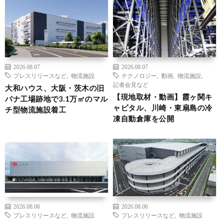
2026.08.07
2026.08.07
プレスリリースなど
,
物流施設
テクノロジー
,
動画
,
物流施設
,
記者会見など
大和ハウス、大阪・茨木の旧
【現地取材・動画】霞ヶ関キ
パナ工場跡地で3.1万㎡のマル
ャピタル、川崎・東扇島の冷
チ型物流施設着工
凍自動倉庫を公開
2026.08.06
2026.08.06
プレスリリースなど
,
物流施設
プレスリリースなど
,
物流施設