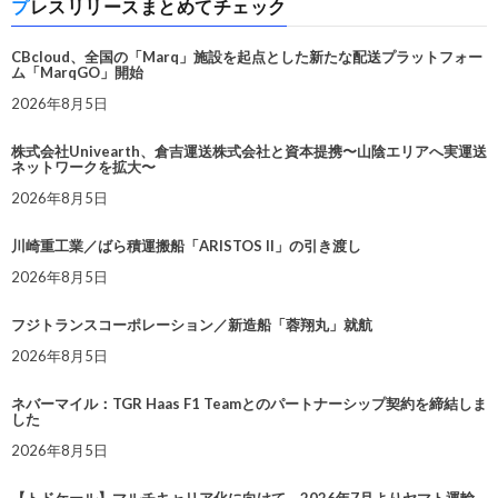
プレスリリースまとめてチェック
CBcloud、全国の「Marq」施設を起点とした新たな配送プラットフォー
ム「MarqGO」開始
2026年8月5日
株式会社Univearth、倉吉運送株式会社と資本提携〜山陰エリアへ実運送
ネットワークを拡大〜
2026年8月5日
川崎重工業／ばら積運搬船「ARISTOS II」の引き渡し
2026年8月5日
フジトランスコーポレーション／新造船「蓉翔丸」就航
2026年8月5日
ネバーマイル：TGR Haas F1 Teamとのパートナーシップ契約を締結しま
した
2026年8月5日
【トドケール】マルチキャリア化に向けて、2026年7月よりヤマト運輸