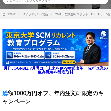
ロボット
,
プレスリリースなど
テクノロジー/製品
ZMP、自動運転ロボット「RakuRo」1
HOME
月刊LOGI-BIZ 7月号は「未来を創る輸送改革」 先行企業の
生存戦略を徹底取材
総額1000万円オフ、年内注文に限定のキ
ャンペーン