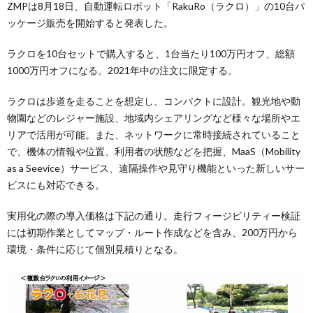
ZMPは8月18日、自動運転ロボット「RakuRo（ラクロ）」の10台パ
ッケージ販売を開始すると発表した。
ラクロを10台セットで購入すると、1台当たり100万円オフ、総額
1000万円オフになる。2021年中の注文に限定する。
ラクロは歩道を走ることを想定し、コンパクトに設計。観光地や動
物園などのレジャー施設、地域内シェアリングなど様々な場所やエ
リアで活用が可能。また、ネットワークに常時接続されていること
で、機体の情報や位置、利用者の状態などを把握、MaaS（Mobility
as a Seevice）サービス、遠隔操作や見守り機能といった新しいサー
ビスにも対応できる。
実用化の際の導入価格は下記の通り。走行フィージビリティー検証
には初期作業としてマップ・ルート作成などを含み、200万円から
環境・条件に応じて個別見積りとなる。