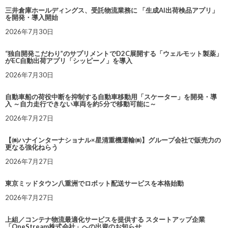
三井倉庫ホールディングス、受託物流業務に 「生成AI出荷検品アプリ」
を開発・導入開始
2026年7月30日
“独自開発こだわり”のサプリメントでD2C展開する「ウェルモット製薬」
がEC自動出荷アプリ「シッピーノ」を導入
2026年7月30日
自動車船の荷役中断を抑制する自動車移動用「スケーター」を開発・導
入 ～自力走行できない車両を約5分で移動可能に～
2026年7月27日
【㈱ハナインターナショナル×星清重機運輸㈱】グループ会社で販売力の
更なる強化ねらう
2026年7月27日
東京ミッドタウン八重洲でロボット配送サービスを本格始動
2026年7月27日
上組／コンテナ物流最適化サービスを提供する スタートアップ企業
「OneStream株式会社」への出資のお知らせ