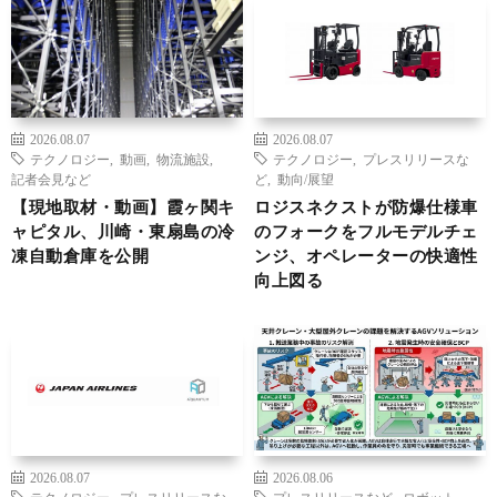
2026.08.07
2026.08.07
テクノロジー
,
動画
,
物流施設
,
テクノロジー
,
プレスリリースな
記者会見など
ど
,
動向/展望
【現地取材・動画】霞ヶ関キ
ロジスネクストが防爆仕様車
ャピタル、川崎・東扇島の冷
のフォークをフルモデルチェ
凍自動倉庫を公開
ンジ、オペレーターの快適性
向上図る
2026.08.07
2026.08.06
テクノロジー
,
プレスリリースな
プレスリリースなど
,
ロボット
,