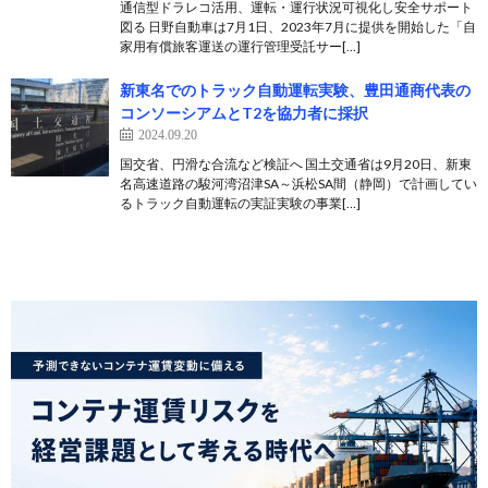
通信型ドラレコ活用、運転・運行状況可視化し安全サポート
図る 日野自動車は7月1日、2023年7月に提供を開始した「自
家用有償旅客運送の運行管理受託サー[…]
新東名でのトラック自動運転実験、豊田通商代表の
コンソーシアムとT2を協力者に採択
2024.09.20
国交省、円滑な合流など検証へ 国土交通省は9月20日、新東
名高速道路の駿河湾沼津SA～浜松SA間（静岡）で計画してい
るトラック自動運転の実証実験の事業[…]