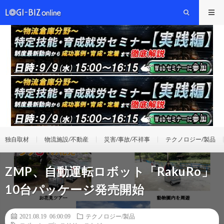
独自取材
物流施設/不動産
災害/事故/不祥事
テクノロジー/製品
ZMP、自動運転ロボット「RakuRo」
10台パッケージ発売開始
2021.08.19 06:00:09
テクノロジー/製品