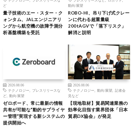
ど
動向/展望
量子技術のエー・スター・ク
ROBO-HI、吊り下げ式クレー
ォンタム、JALエンジニアリ
ンに代わる超重量級
ングから航空機の故障予測分
200tAGVで「落下リスク」
析基盤構築を受託
解消と説明
2026.08.06
2026.08.06
テクノロジー
,
プレスリリースな
テクノロジー
,
動向/展望
,
記者会
ど
,
動向/展望
見など
ゼロボード、常に最新の情報
【現地取材】貿易関連業務の
共有が可能な“動的サプライヤ
効率化目指す業界団体「日本
ー管理”実現する新システムの
貿易DX協会」が発足
提供開始へ