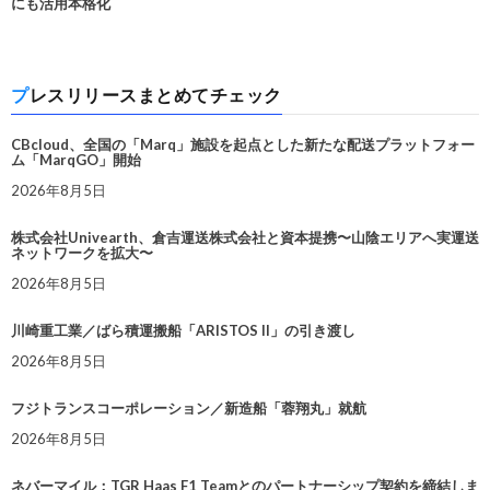
にも活用本格化
プレスリリースまとめてチェック
CBcloud、全国の「Marq」施設を起点とした新たな配送プラットフォー
ム「MarqGO」開始
2026年8月5日
株式会社Univearth、倉吉運送株式会社と資本提携〜山陰エリアへ実運送
ネットワークを拡大〜
2026年8月5日
川崎重工業／ばら積運搬船「ARISTOS II」の引き渡し
2026年8月5日
フジトランスコーポレーション／新造船「蓉翔丸」就航
2026年8月5日
ネバーマイル：TGR Haas F1 Teamとのパートナーシップ契約を締結しま