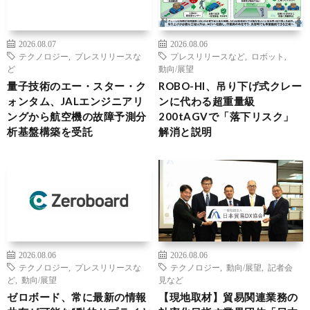
2026.08.07
2026.08.06
テクノロジー
,
プレスリリースな
プレスリリースなど
,
ロボット
,
ど
動向/展望
量子技術のエー・スター・ク
ROBO-HI、吊り下げ式クレー
ォンタム、JALエンジニアリ
ンに代わる超重量級
ングから航空機の故障予測分
200tAGVで「落下リスク」
析基盤構築を受託
解消と説明
2026.08.06
2026.08.06
テクノロジー
,
プレスリリースな
テクノロジー
,
動向/展望
,
記者会
ど
,
動向/展望
見など
ゼロボード、常に最新の情報
【現地取材】貿易関連業務の