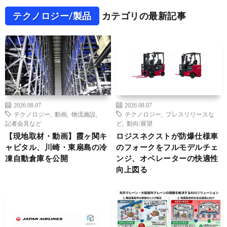
テクノロジー/製品
カテゴリの最新記事
2026.08.07
2026.08.07
テクノロジー
,
動画
,
物流施設
,
テクノロジー
,
プレスリリースな
記者会見など
ど
,
動向/展望
【現地取材・動画】霞ヶ関キ
ロジスネクストが防爆仕様車
ャピタル、川崎・東扇島の冷
のフォークをフルモデルチェ
凍自動倉庫を公開
ンジ、オペレーターの快適性
向上図る