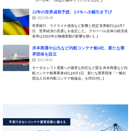
「レベル4」（特定の条件下でシステムが[…]
22年の世界成長予想、2.9％へ大幅引き下げ
2022.06.08
世界銀行、ウクライナ侵攻など影響と想定 世界銀行は6月7
日、世界経済の見通しを改定した。 グローバル全体の経済成
長率は2022年が物価変動の影響を除い[…]
井本商運や山九など内航コンテナ船6社、新たな業
界団体を設立
2025.08.01
モーダルシフト需要への着実な対応など図る 井本商運など内
航コンテナ船事業者6社は8月1日、新たな業界団体「一般社
団法人日本内航コンテナ船協会」を同日付[…]