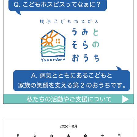
2026年8月
月
火
水
木
金
土
日