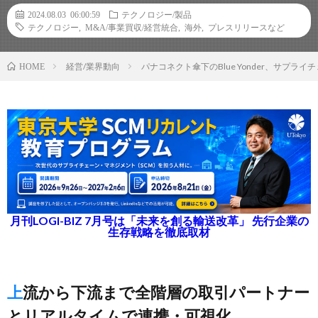
2024.08.03 06:00:59
テクノロジー/製品
テクノロジー
,
M&A/事業買収/経営統合
,
海外
,
プレスリリースなど
経営/業界動向
パナコネクト傘下のBlue Yonder、サプ
HOME
月刊LOGI-BIZ 7月号は「未来を創る輸送改革」 先行企業の
生存戦略を徹底取材
上流から下流まで全階層の取引パートナー
とリアルタイムで連携・可視化