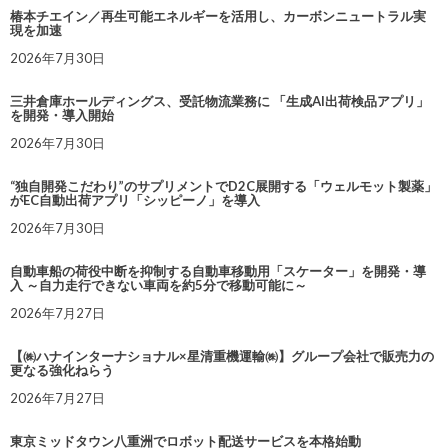
椿本チエイン／再生可能エネルギーを活用し、カーボンニュートラル実
現を加速
2026年7月30日
三井倉庫ホールディングス、受託物流業務に 「生成AI出荷検品アプリ」
を開発・導入開始
2026年7月30日
“独自開発こだわり”のサプリメントでD2C展開する「ウェルモット製薬」
がEC自動出荷アプリ「シッピーノ」を導入
2026年7月30日
自動車船の荷役中断を抑制する自動車移動用「スケーター」を開発・導
入 ～自力走行できない車両を約5分で移動可能に～
2026年7月27日
【㈱ハナインターナショナル×星清重機運輸㈱】グループ会社で販売力の
更なる強化ねらう
2026年7月27日
東京ミッドタウン八重洲でロボット配送サービスを本格始動