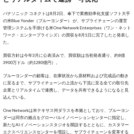
パナソニック コネクトは8月2日、傘下で業務効率化支援ソフト大手
の米Blue Yonder（ブルーヨンダー） が、サプライチェーンの運営
管理システムを手掛ける米One Network Enterprises（ワン・ネット
ワーク・エンタープライシズ）の買収を8月1日に完了したと発表し
た。
買収方針は今年3月に公表済みで、買収額は当初発表通り、約8億
3900万ドル（約1280億円）。
ブルーヨンダーの顧客は、在庫状況から原材料および完成品の動き
に至るまで、サプライチェーンの上流から下流に至る全ての取引先
企業とリアルタイムで連携し、データを共有できるようになると見
込んでいる。
One Networkは米テキサス州ダラスを本拠としており、ブルーヨン
ダーは同市の拠点をグローバルイノベーションセンターに指定し、
新たなAIイノベーションスタジオを開設するとともに、カスタマー
エクスペリエンスセンターを増設し、サプライチェーンを変革する