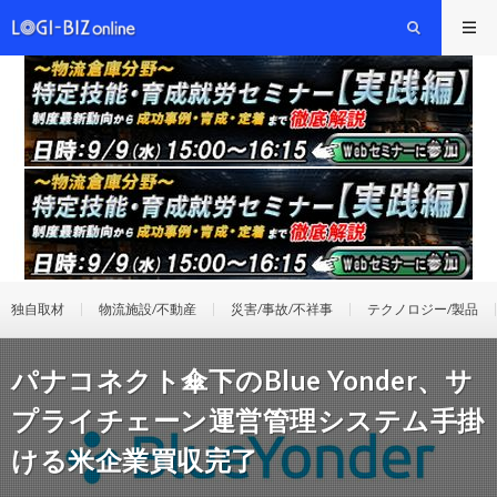
独自取材
物流施設/不動産
災害/事故/不祥事
テクノロジー/製品
パナコネクト傘下のBlue Yonder、サ
プライチェーン運営管理システム手掛
ける米企業買収完了