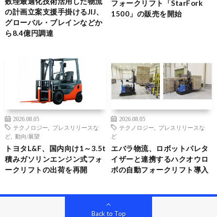
数理最適化技術活用した物流
フォークリフト「StarFork
の計画立案支援手掛けるJIJ、
1500」の販売を開始
グローバル・ブレインなどか
ら8.4億円調達
2026.08.05
2026.08.05
テクノロジー
,
プレスリリースな
テクノロジー
,
プレスリリースな
ど
,
動向/展望
ど
トヨタL&F、国内向け1～3.5t
エバラ物流、ロボットパレタ
積みガソリンエンジン式フォ
イザーと連携するハクオウロ
ークリフトの出荷を再開
ボの自動フォークリフト導入
Back to Top