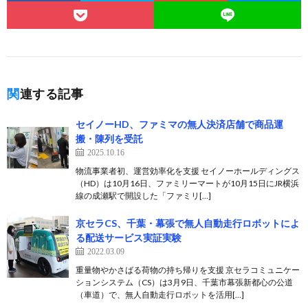
関連する記事
セイノーHD、ファミマの無人決済店舗で商品運
搬・陳列を受託
2025.10.16
物流事業者初、運営効率化を支援 セイノーホールディングス
（HD）は10月16日、ファミリーマートが10月15日にJR横浜
線の成瀬駅で開設した「ファミリ[…]
京セラCS、千葉・幕張で無人自動走行ロボットによ
る配送サービス実証実験
2022.03.09
重量物やかさばる荷物の持ち帰りを支援 京セラコミュニケー
ションシステム（CS）は3月9日、千葉市幕張新都心の公道
（車道）で、無人自動走行ロボットを活用[…]