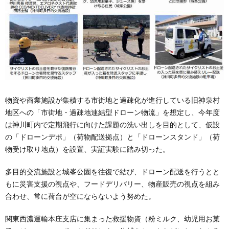
物資や商業施設が集積する市街地と過疎化が進行している旧神泉村
地区への「市街地・過疎地連結型ドローン物流」を想定し、今年度
は神川町内で定期飛行に向けた課題の洗い出しを目的として、仮設
の「ドローンデポ」（荷物配送拠点）と「ドローンスタンド」（荷
物受け取り地点）を設置、実証実験に踏み切った。
多目的交流施設と城峯公園を往復で結び、ドローン配送を行うとと
もに災害支援の視点や、フードデリバリー、物産販売の視点を組み
合わせ、常に荷台が空にならないよう努めた。
関東西濃運輸本庄支店に集まった救援物資（粉ミルク、幼児用お菓