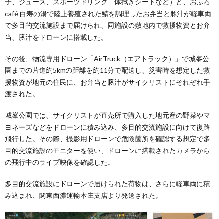
子、ジュース、スポーツドリンク、体拭きシートなど）と、おふろ
café 白寿の湯で陸上養殖された鯖を調理したお弁当と豚汁が軽車両
で多目的交流施設まで届けられ、同施設の敷地内で救援物資とお弁
当、豚汁をドローンに搭載した。
その後、物流専用ドローン「AirTruck（エアトラック）」で城峯公
園までの片道約5kmの距離を約11分で配送し、災害時を想定した救
援物資が地元の住民に、お弁当と豚汁がサイクリストにそれぞれ手
渡された。
城峯公園では、サイクリストが直売所で購入した地元産の野菜やマ
ヨネーズなどをドローンに積み込み、多目的交流施設に向けて復路
飛行した。その際、撮影用ドローンで危険箇所を確認する想定で多
目的交流施設のモニターを使い、ドローンに搭載されたカメラから
の飛行中のライブ映像を確認した。
多目的交流施設にドローンで届けられた荷物は、さらに軽車両に積
み込まれ、関東西濃運輸本庄支店より発送された。