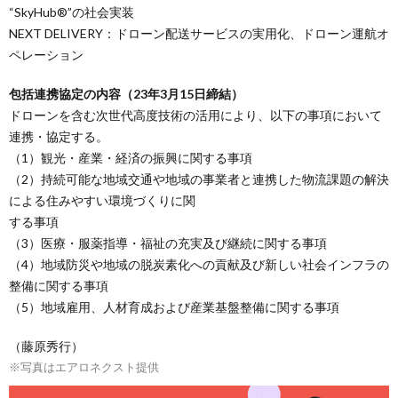
“SkyHub®”の社会実装
NEXT DELIVERY：ドローン配送サービスの実用化、ドローン運航オ
ペレーション
包括連携協定の内容（23年3月15日締結）
ドローンを含む次世代高度技術の活用により、以下の事項において
連携・協定する。
（1）観光・産業・経済の振興に関する事項
（2）持続可能な地域交通や地域の事業者と連携した物流課題の解決
による住みやすい環境づくりに関
する事項
（3）医療・服薬指導・福祉の充実及び継続に関する事項
（4）地域防災や地域の脱炭素化への貢献及び新しい社会インフラの
整備に関する事項
（5）地域雇用、人材育成および産業基盤整備に関する事項
（藤原秀行）
※写真はエアロネクスト提供