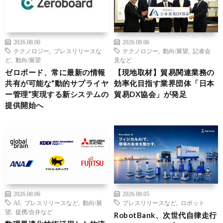
2026.08.06
2026.08.06
テクノロジー
,
プレスリリースな
テクノロジー
,
動向/展望
,
記者会
ど
,
動向/展望
見など
ゼロボード、常に最新の情報
【現地取材】貿易関連業務の
共有が可能な“動的サプライヤ
効率化目指す業界団体「日本
ー管理”実現する新システムの
貿易DX協会」が発足
提供開始へ
2026.08.06
2026.08.05
AI
,
プレスリリースなど
,
動向/展
プレスリリースなど
,
ロボット
望
,
提携/合弁など
RobotBank、次世代自律走行