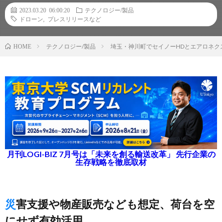
2023.03.20 06:00:20
テクノロジー/製品
ドローン
,
プレスリリースなど
テクノロジー/製品
埼玉・神川町でセイノーHDとエアロネク
HOME
月刊LOGI-BIZ 7月号は「未来を創る輸送改革」 先行企業の
生存戦略を徹底取材
災害支援や物産販売なども想定、荷台を空
にせず有効活用