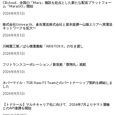
CBcloud、全国の「Marq」施設を起点とした新たな配送プラットフォー
ム「MarqGO」開始
2026年8月5日
株式会社Univearth、倉吉運送株式会社と資本提携〜山陰エリアへ実運送
ネットワークを拡大〜
2026年8月5日
川崎重工業／ばら積運搬船「ARISTOS II」の引き渡し
2026年8月5日
フジトランスコーポレーション／新造船「蓉翔丸」就航
2026年8月5日
ネバーマイル：TGR Haas F1 Teamとのパートナーシップ契約を締結しま
した
2026年8月5日
【トドケール】マルチキャリア化に向けて、2026年7月よりヤマト運輸
とのAPI連携を開始