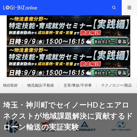
独自取材
物流施設/不動産
災害/事故/不祥事
テクノロジー/製品
埼玉・神川町でセイノーHDとエアロ
ネクストが地域課題解決に貢献するド
ローン輸送の実証実験