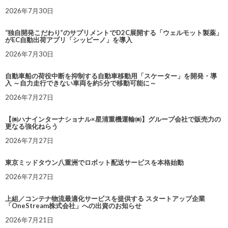
2026年7月30日
“独自開発こだわり”のサプリメントでD2C展開する「ウェルモット製薬」
がEC自動出荷アプリ「シッピーノ」を導入
2026年7月30日
自動車船の荷役中断を抑制する自動車移動用「スケーター」を開発・導
入 ～自力走行できない車両を約5分で移動可能に～
2026年7月27日
【㈱ハナインターナショナル×星清重機運輸㈱】グループ会社で販売力の
更なる強化ねらう
2026年7月27日
東京ミッドタウン八重洲でロボット配送サービスを本格始動
2026年7月27日
上組／コンテナ物流最適化サービスを提供する スタートアップ企業
「OneStream株式会社」への出資のお知らせ
2026年7月21日