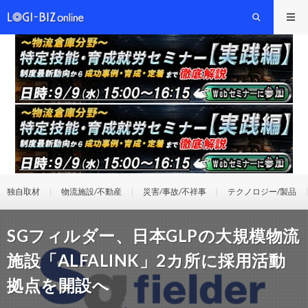
独自取材
物流施設/不動産
災害/事故/不祥事
テクノロジー/製品
SGフィルダー、日本GLPの大規模物流
施設「ALFALINK」2カ所に採用活動
拠点を開設へ