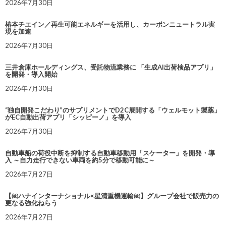
2026年7月30日
椿本チエイン／再生可能エネルギーを活用し、カーボンニュートラル実
現を加速
2026年7月30日
三井倉庫ホールディングス、受託物流業務に 「生成AI出荷検品アプリ」
を開発・導入開始
2026年7月30日
“独自開発こだわり”のサプリメントでD2C展開する「ウェルモット製薬」
がEC自動出荷アプリ「シッピーノ」を導入
2026年7月30日
自動車船の荷役中断を抑制する自動車移動用「スケーター」を開発・導
入 ～自力走行できない車両を約5分で移動可能に～
2026年7月27日
【㈱ハナインターナショナル×星清重機運輸㈱】グループ会社で販売力の
更なる強化ねらう
2026年7月27日