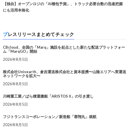
【独自】オープンロジの「AI梱包予測」、トラック必要台数の迅速把握
にも活用本格化
プレスリリースまとめてチェック
CBcloud、全国の「Marq」施設を起点とした新たな配送プラットフォー
ム「MarqGO」開始
2026年8月5日
株式会社Univearth、倉吉運送株式会社と資本提携〜山陰エリアへ実運送
ネットワークを拡大〜
2026年8月5日
川崎重工業／ばら積運搬船「ARISTOS II」の引き渡し
2026年8月5日
フジトランスコーポレーション／新造船「蓉翔丸」就航
2026年8月5日