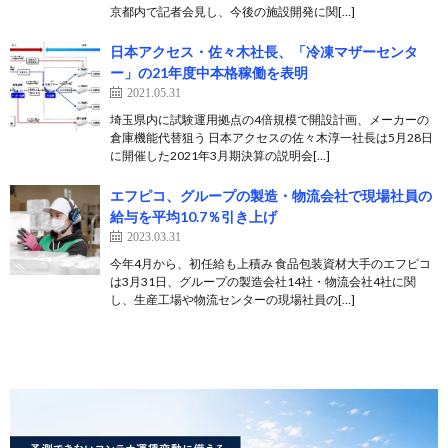
京都内で記者会見し、今後の施設開発に関[…]
日本アクセス・佐々木社長、「冷凍マザーセンタ
ー」の21年度中本格稼働を表明
2021.05.31
埼玉県内に試験運用拠点の4倍規模で開設計画、メーカーの
倉庫機能代替狙う 日本アクセスの佐々木淳一社長は5月28日
に開催した2021年3月期決算の説明会[…]
エフピコ、グループの製造・物流会社で現場社員の
給与を平均10.7％引き上げ
2023.03.31
今年4月から、初任給も上積み 食品包装資材大手のエフピコ
は3月31日、グループの製造会社14社・物流会社4社に関
し、生産工場や物流センターの現場社員の[…]