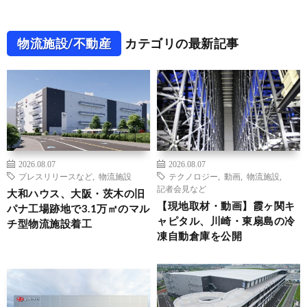
物流施設/不動産
カテゴリの最新記事
2026.08.07
2026.08.07
プレスリリースなど
,
物流施設
テクノロジー
,
動画
,
物流施設
,
記者会見など
大和ハウス、大阪・茨木の旧
【現地取材・動画】霞ヶ関キ
パナ工場跡地で3.1万㎡のマル
ャピタル、川崎・東扇島の冷
チ型物流施設着工
凍自動倉庫を公開