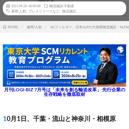
2021.09.28 06:00:08
物流施設/不動産
雇用/人材
,
プレスリリースなど
,
物流施設
雇用/人材
SGフィルダー、日本GLPの大規模物流施設「ALFA
HOME
月刊LOGI-BIZ 7月号は「未来を創る輸送改革」 先行企業の
生存戦略を徹底取材
10月1日、千葉・流山と神奈川・相模原