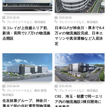
2026.08.06
2026.08.06
プレスリリースなど
,
物流施設
プレスリリースなど
,
物流施設
ヨコレイが上信越エリア初、
日本GLPが神奈川・厚木で8.4
新潟・長岡で2.7万tの物流拠
万㎡の物流施設完成、日本エ
点開設
マソンや真栄運輸など入居決
定
2026.08.06
2026.08.06
プレスリリースなど
,
動向/展望
,
プレスリリースなど
,
物流施設
物流施設
CRE、埼玉・朝霞で同一エリ
住友林業グループ、神奈川・
ア内の物流施設2棟目開発に
厚木で初の自社運営型物流拠
本格着手