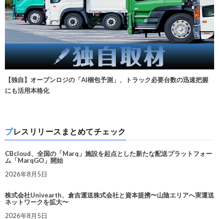
【独自】オープンロジの「AI梱包予測」、トラック必要台数の迅速把握
にも活用本格化
プレスリリースまとめてチェック
CBcloud、全国の「Marq」施設を起点とした新たな配送プラットフォー
ム「MarqGO」開始
2026年8月5日
株式会社Univearth、倉吉運送株式会社と資本提携〜山陰エリアへ実運送
ネットワークを拡大〜
2026年8月5日