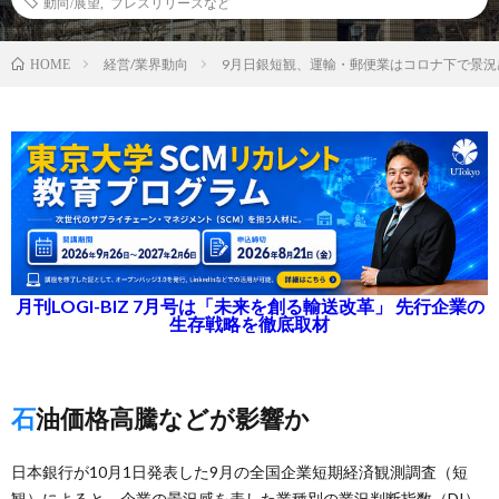
動向/展望
,
プレスリリースなど
経営/業界動向
9月日銀短観、運輸・郵便業はコロナ下で景況
HOME
月刊LOGI-BIZ 7月号は「未来を創る輸送改革」 先行企業の
生存戦略を徹底取材
石油価格高騰などが影響か
日本銀行が10月1日発表した9月の全国企業短期経済観測調査（短
観）によると、企業の景況感を表した業種別の業況判断指数（DI）