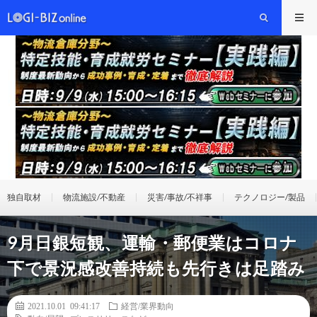
独自取材
物流施設/不動産
災害/事故/不祥事
テクノロジー/製品
9月日銀短観、運輸・郵便業はコロナ
下で景況感改善持続も先行きは足踏み
2021.10.01 09:41:17
経営/業界動向