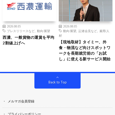
2026.08.05
2026.08.05
プレスリリースなど
,
動向/展望
動向/展望
,
記者会見など
,
雇用/人
材
西濃、一般貨物の運賃を平均
【現地取材】タイミー、外
2割値上げへ
食・物流など向けスポットワ
ークを長期就労前の「お試
し」に使える新サービス開始
Back to Top
メルマガ会員登録
プライバシーポリシー