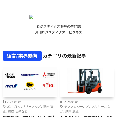
ロジスティクス管理の専門誌
月刊ロジスティクス・ビジネス
経営/業界動向
カテゴリの最新記事
2026.08.06
2026.08.05
AI
,
プレスリリースなど
,
動向/展
テクノロジー
,
プレスリリースな
望
,
提携/合弁など
ど
,
動向/展望