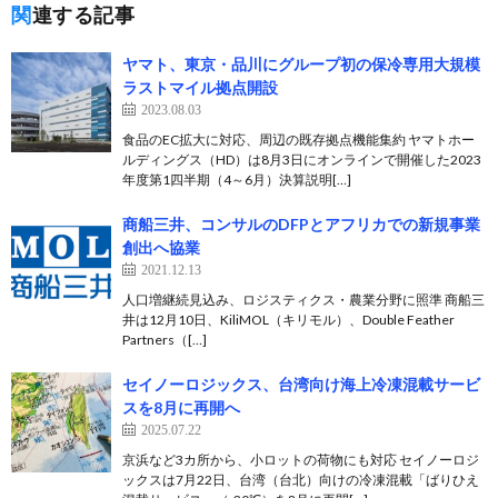
関連する記事
ヤマト、東京・品川にグループ初の保冷専用大規模
ラストマイル拠点開設
2023.08.03
食品のEC拡大に対応、周辺の既存拠点機能集約 ヤマトホー
ルディングス（HD）は8月3日にオンラインで開催した2023
年度第1四半期（4～6月）決算説明[…]
商船三井、コンサルのDFPとアフリカでの新規事業
創出へ協業
2021.12.13
人口増継続見込み、ロジスティクス・農業分野に照準 商船三
井は12月10日、KiliMOL（キリモル）、Double Feather
Partners（[…]
セイノーロジックス、台湾向け海上冷凍混載サービ
スを8月に再開へ
2025.07.22
京浜など3カ所から、小ロットの荷物にも対応 セイノーロジ
ックスは7月22日、台湾（台北）向けの冷凍混載「ばりひえ