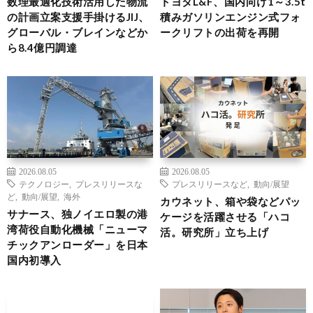
数理最適化技術活用した物流
トヨタL&F、国内向け1～3.5t
の計画立案支援手掛けるJIJ、
積みガソリンエンジン式フォ
グローバル・ブレインなどか
ークリフトの出荷を再開
ら8.4億円調達
2026.08.05
2026.08.05
テクノロジー
,
プレスリリースな
プレスリリースなど
,
動向/展望
ど
,
動向/展望
,
海外
カウネット、箱や袋などパッ
サナース、独ノイエロ製の港
ケージを活躍させる「ハコ
湾荷役自動化機械「ニューマ
活。研究所」立ち上げ
チックアンローダー」を日本
国内初導入