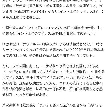
は運輸・郵便業（道路旅客・貨物運送業、水運業、倉庫業など）が
大企業で前回調査（今年6月）から7ポイント上昇しマイナス3で、5
四半期連続して改善した。
中堅企業は8ポイント上昇のマイナス26で5四半期連続の改善。中小
企業も4ポイント上昇のマイナス16で4四半期続けて改善した。
DIは新型コロナウイルスの感染拡大による経済情勢悪化で、一時は
リーマンショック後の不景気に見舞われていた2009年当時の低水準
まで悪化したが、その後は経済活動の再開で持ち直している。
ただ、プラス圏にあったコロナ禍前の水準とはまだ隔たりがある
上、先行きの見方に関しては大企業がマイナス3で横ばい、中堅企業
はマイナス27、中小企業がマイナス20でいずれも9月からは小幅な
がら悪化。足踏み状態になっており、コロナの流行による自動車の
部品供給停滞と減産、世界的な半導体不足、石油価格高騰などが懸
念材料になった可能性がある。
業況判断DIは景況感が「良い」と答えた企業の割合から「悪い」と