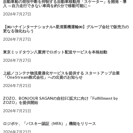
自動車船の荷役中断を抑制する自動車移動用「スケーター」を開発・導
入 ～自力走行できない車両を約5分で移動可能に～
2026年7月27日
【㈱ハナインターナショナル×星清重機運輸㈱】グループ会社で販売力の
更なる強化ねらう
2026年7月27日
東京ミッドタウン八重洲でロボット配送サービスを本格始動
2026年7月27日
上組／コンテナ物流最適化サービスを提供する スタートアップ企業
「OneStream株式会社」への出資のお知らせ
2026年7月21日
ZOZO、BONJOUR SAGANの自社EC拡大に向け「Fulfillment by
ZOZO」を提供開始
2026年7月21日
ロジポケ、「パスキー認証（MFA）」機能をリリース
2026年7月21日