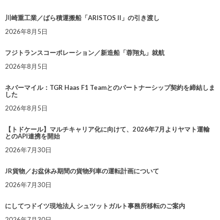
川崎重工業／ばら積運搬船「ARISTOS II」の引き渡し
2026年8月5日
フジトランスコーポレーション／新造船「蓉翔丸」就航
2026年8月5日
ネバーマイル：TGR Haas F1 Teamとのパートナーシップ契約を締結しま
した
2026年8月5日
【トドケール】マルチキャリア化に向けて、2026年7月よりヤマト運輸
とのAPI連携を開始
2026年7月30日
JR貨物／お盆休み期間の貨物列車の運転計画について
2026年7月30日
にしてつドイツ現地法人 シュツットガルト事務所移転のご案内
2026年7月30日