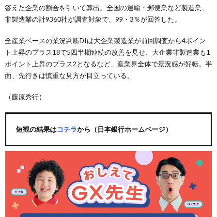
答えた企業の割合を引いて算出。全国の運輸・郵便業など製造業、
非製造業の計9360社が調査対象で、99・3％が回答した。
全産業ベースの業況判断DIは大企業製造業が前回調査から4ポイン
ト上昇のプラス18で5四半期連続の改善を見せ、大企業非製造業も1
ポイント上昇のプラス2となるなど、産業界全体で景況感が好転。半
面、先行きは慎重な見方が目立っている。
（藤原秀行）
短観の結果は
コチラ
から（日本銀行ホームページ）