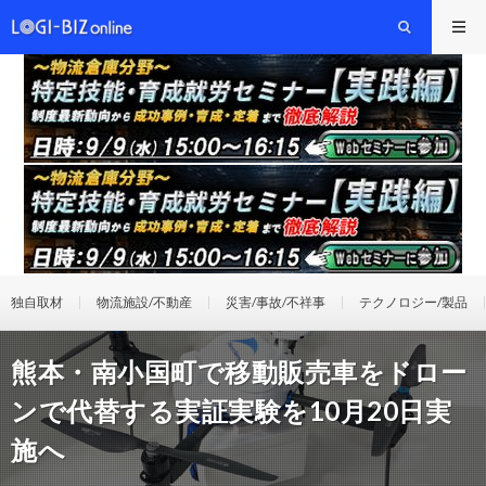
独自取材
物流施設/不動産
災害/事故/不祥事
テクノロジー/製品
熊本・南小国町で移動販売車をドロー
ンで代替する実証実験を10月20日実
施へ