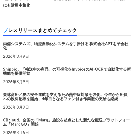
にも活用本格化
プレスリリースまとめてチェック
両備システムズ、物流自動化システムを手掛ける 株式会社APTを子会社
化
2026年8月9日
Shippio、「輸送中の商品」の可視化をInvoiceのAI-OCRで自動化する新
機能を提供開始
2026年8月9日
栗林商船／夏の安全運航を支えるため熱中症対策を強化。今年から船員
への飲料配布を開始、4年目となるファン付き作業服の支給も継続
2026年8月9日
CBcloud、全国の「Marq」施設を起点とした新たな配送プラットフォー
ム「MarqGO」開始
2026年8月5日