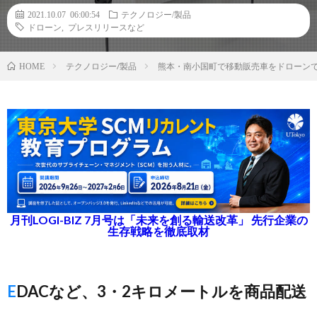
2021.10.07 06:00:54
テクノロジー/製品
ドローン
,
プレスリリースなど
テクノロジー/製品
熊本・南小国町で移動販売車をドローンで
HOME
月刊LOGI-BIZ 7月号は「未来を創る輸送改革」 先行企業の
生存戦略を徹底取材
EDACなど、3・2キロメートルを商品配送