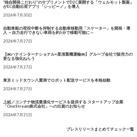
“独自開発こだわり”のサプリメントでD2C展開する「ウェルモット製薬」
がEC自動出荷アプリ「シッピーノ」を導入
2026年7月30日
自動車船の荷役中断を抑制する自動車移動用「スケーター」を開発・導
入 ～自力走行できない車両を約5分で移動可能に～
2026年7月27日
【㈱ハナインターナショナル×星清重機運輸㈱】グループ会社で販売力の
更なる強化ねらう
2026年7月27日
東京ミッドタウン八重洲でロボット配送サービスを本格始動
2026年7月27日
上組／コンテナ物流最適化サービスを提供する スタートアップ企業
「OneStream株式会社」への出資のお知らせ
2026年7月21日
プレスリリースまとめてチェック一覧