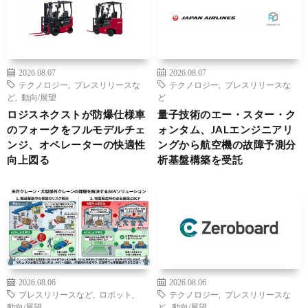
2026.08.07
2026.08.07
テクノロジー
,
プレスリリースな
テクノロジー
,
プレスリリースな
ど
,
動向/展望
ど
ロジスネクストが防爆仕様車
量子技術のエー・スター・ク
のフォークをフルモデルチェ
ォンタム、JALエンジニアリ
ンジ、オペレーターの快適性
ングから航空機の故障予測分
向上図る
析基盤構築を受託
2026.08.06
2026.08.06
プレスリリースなど
,
ロボット
,
テクノロジー
,
プレスリリースな
動向/展望
ど
,
動向/展望