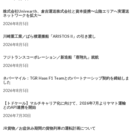
株式会社Univearth、倉吉運送株式会社と資本提携〜山陰エリアへ実運送
ネットワークを拡大〜
2026年8月5日
川崎重工業／ばら積運搬船「ARISTOS II」の引き渡し
2026年8月5日
フジトランスコーポレーション／新造船「蓉翔丸」就航
2026年8月5日
ネバーマイル：TGR Haas F1 Teamとのパートナーシップ契約を締結しま
した
2026年8月5日
【トドケール】マルチキャリア化に向けて、2026年7月よりヤマト運輸
とのAPI連携を開始
2026年7月30日
JR貨物／お盆休み期間の貨物列車の運転計画について