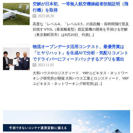
空解が日本初、一等無人航空機操縦者技能証明（飛
行機）を取得
2025.08.20
高度な「レベル4」「レベル3.5」の長距離・長時間飛行普及
目指す VTOL（垂直離着型）固定翼機の開発を手掛ける空解
（東京都町田市）は8月20日、代表[…]
物流オープンデータ活用コンテスト、最優秀賞は
「ヒヤリハット」を生成AIで分析・気配りコメント
でドライバーにフィードバックするアプリを選出
2023.11.02
大和ハウスやロジスティード、YRPユビキタス・ネットワー
キング研究所が開催 大和ハウス工業とロジスティード、YRP
ユビキタス・ネットワーキング研究所は[…]