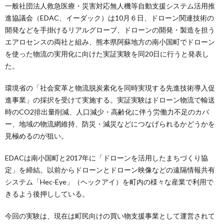
一般社団法人救急医療・災害対応無人機等自動支援システム活用推
進協議会（EDAC、イーダック）は10月６日、ドローン関連技術の
開発などを手掛けるリアルグローブ、ドローンの開発・製造を担う
エアロセンスの両社と組み、熊本県阿蘇地方の南小国町でドローン
を使った物流の実用化に向けた実証実験を同20日に行うと発表し
た。
環境省の「社会変革と物流脱炭素化を同時実現する先進技術導入促
進事業」の採択を受けて実施する。実証実験はドローン物流で輸送
時のCO2排出量削減、人口減少・高齢化に伴う労働力不足のカバ
ー、地域の物流網維持、防災・減災などにつなげられるかどうかを
見極めるのが狙い。
EDACは南小国町と2017年に「ドローンを活用したまちづくり協
定」を締結。以前からドローンとドローン映像などの遠隔情報共有
システム「Hec-Eye」（ヘックアイ）を町内の様々な産業で利用で
きるよう後押ししている。
今回の実験は、現在は町民向けの買い物支援事業として運営されて