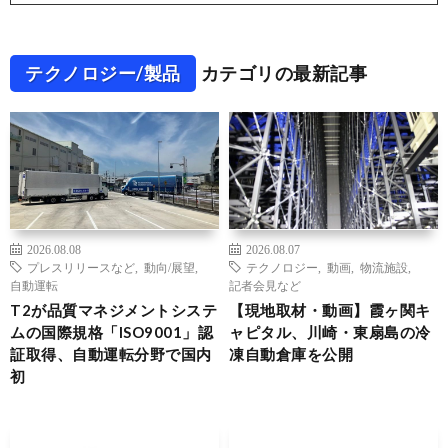
テクノロジー/製品
カテゴリの最新記事
2026.08.08
2026.08.07
プレスリリースなど
,
動向/展望
,
テクノロジー
,
動画
,
物流施設
,
自動運転
記者会見など
T2が品質マネジメントシステ
【現地取材・動画】霞ヶ関キ
ムの国際規格「ISO9001」認
ャピタル、川崎・東扇島の冷
証取得、自動運転分野で国内
凍自動倉庫を公開
初