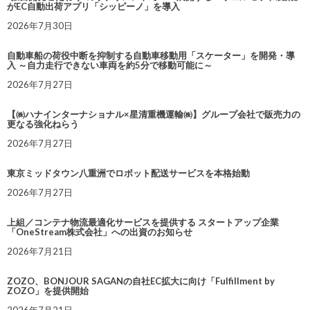
がEC自動出荷アプリ「シッピーノ」を導入
2026年7月30日
自動車船の荷役中断を抑制する自動車移動用「スケーター」を開発・導
入 ～自力走行できない車両を約5分で移動可能に～
2026年7月27日
【㈱ハナインターナショナル×星清重機運輸㈱】グループ会社で販売力の
更なる強化ねらう
2026年7月27日
東京ミッドタウン八重洲でロボット配送サービスを本格始動
2026年7月27日
上組／コンテナ物流最適化サービスを提供する スタートアップ企業
「OneStream株式会社」への出資のお知らせ
2026年7月21日
ZOZO、BONJOUR SAGANの自社EC拡大に向け「Fulfillment by
ZOZO」を提供開始