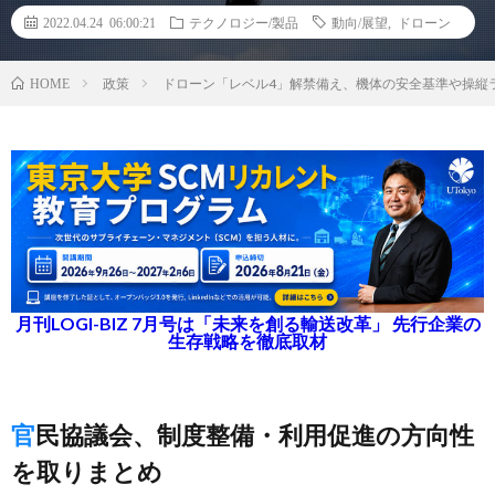
2022.04.24 06:00:21
テクノロジー/製品
動向/展望
,
ドローン
政策
ドローン「レベル4」解禁備え、機体の安全基準や操縦
HOME
月刊LOGI-BIZ 7月号は「未来を創る輸送改革」 先行企業の
生存戦略を徹底取材
官民協議会、制度整備・利用促進の方向性
を取りまとめ