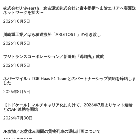
株式会社Univearth、倉吉運送株式会社と資本提携〜山陰エリアへ実運送
ネットワークを拡大〜
2026年8月5日
川崎重工業／ばら積運搬船「ARISTOS II」の引き渡し
2026年8月5日
フジトランスコーポレーション／新造船「蓉翔丸」就航
2026年8月5日
ネバーマイル：TGR Haas F1 Teamとのパートナーシップ契約を締結しま
した
2026年8月5日
【トドケール】マルチキャリア化に向けて、2026年7月よりヤマト運輸
とのAPI連携を開始
2026年7月30日
JR貨物／お盆休み期間の貨物列車の運転計画について