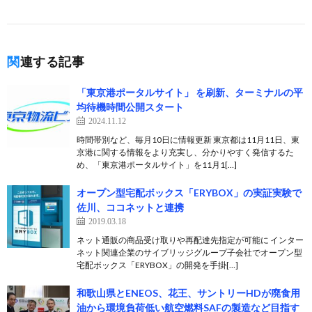
関連する記事
「東京港ポータルサイト」 を刷新、ターミナルの平
均待機時間公開スタート
2024.11.12
時間帯別など、毎月10日に情報更新 東京都は11月11日、東
京港に関する情報をより充実し、分かりやすく発信するた
め、「東京港ポータルサイト」を11月1[…]
オープン型宅配ボックス「ERYBOX」の実証実験で
佐川、ココネットと連携
2019.03.18
ネット通販の商品受け取りや再配達先指定が可能に インター
ネット関連企業のサイブリッジグループ子会社でオープン型
宅配ボックス「ERYBOX」の開発を手掛[…]
和歌山県とENEOS、花王、サントリーHDが廃食用
油から環境負荷低い航空燃料SAFの製造など目指す