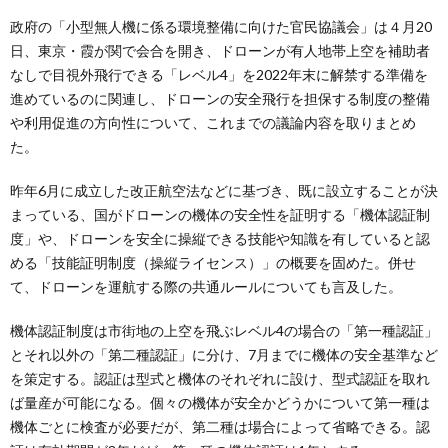
政府の「小型無人機に係る環境整備に向けた官民協議会」は４月20
日、東京・霞が関で会合を開き、ドローンが有人地帯上空を補助者
なしで目視外飛行できる「レベル4」を2022年末に解禁する準備を
進めているのに関連し、ドローンの安全飛行を担保する制度の整備
や利用促進の方向性について、これまでの議論内容を取りまとめ
た。
昨年6月に成立した改正航空法などに基づき、既に設立することが決
まっている、国がドローンの機体の安全性を証明する「機体認証制
度」や、ドローンを安全に操縦できる技能や知識を有していると認
める「技能証明制度（操縦ライセンス）」の概要を固めた。併せ
て、ドローンを運航する際の共通ルールについても言及した。
機体認証制度は市街地の上空を飛ぶレベル4の場合の「第一種認証」
とそれ以外の「第二種認証」に分け、7月までに機体の安全基準など
を策定する。認証は型式と機体のそれぞれに設け、型式認証を取れ
ば量産が可能になる。個々の機体が安全かどうかについて第一種は
機体ごとに検査が必要だが、第二種は場合によって省略できる。認