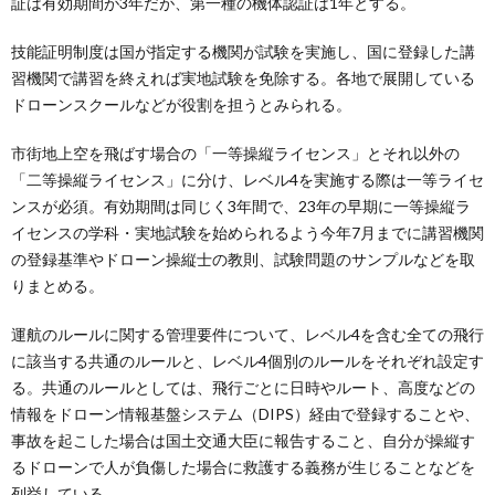
証は有効期間が3年だが、第一種の機体認証は1年とする。
技能証明制度は国が指定する機関が試験を実施し、国に登録した講
習機関で講習を終えれば実地試験を免除する。各地で展開している
ドローンスクールなどが役割を担うとみられる。
市街地上空を飛ばす場合の「一等操縦ライセンス」とそれ以外の
「二等操縦ライセンス」に分け、レベル4を実施する際は一等ライセ
ンスが必須。有効期間は同じく3年間で、23年の早期に一等操縦ラ
イセンスの学科・実地試験を始められるよう今年7月までに講習機関
の登録基準やドローン操縦士の教則、試験問題のサンプルなどを取
りまとめる。
運航のルールに関する管理要件について、レベル4を含む全ての飛行
に該当する共通のルールと、レベル4個別のルールをそれぞれ設定す
る。共通のルールとしては、飛行ごとに日時やルート、高度などの
情報をドローン情報基盤システム（DIPS）経由で登録することや、
事故を起こした場合は国土交通大臣に報告すること、自分が操縦す
るドローンで人が負傷した場合に救護する義務が生じることなどを
列挙している。