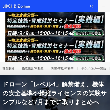
独自取材
物流施設/不動産
災害/事故/不祥事
テクノロジー/製品
ドローン「レベル4」解禁備え、機体
の安全基準や操縦ライセンスの試験サ
ンプルなど7月までに取りまとめへ