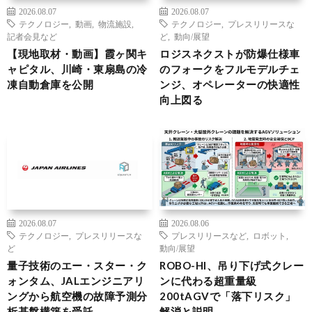
2026.08.07
2026.08.07
テクノロジー
,
動画
,
物流施設
,
テクノロジー
,
プレスリリースな
記者会見など
ど
,
動向/展望
【現地取材・動画】霞ヶ関キ
ロジスネクストが防爆仕様車
ャピタル、川崎・東扇島の冷
のフォークをフルモデルチェ
凍自動倉庫を公開
ンジ、オペレーターの快適性
向上図る
2026.08.07
2026.08.06
テクノロジー
,
プレスリリースな
プレスリリースなど
,
ロボット
,
ど
動向/展望
量子技術のエー・スター・ク
ROBO-HI、吊り下げ式クレー
ォンタム、JALエンジニアリ
ンに代わる超重量級
ングから航空機の故障予測分
200tAGVで「落下リスク」
析基盤構築を受託
解消と説明