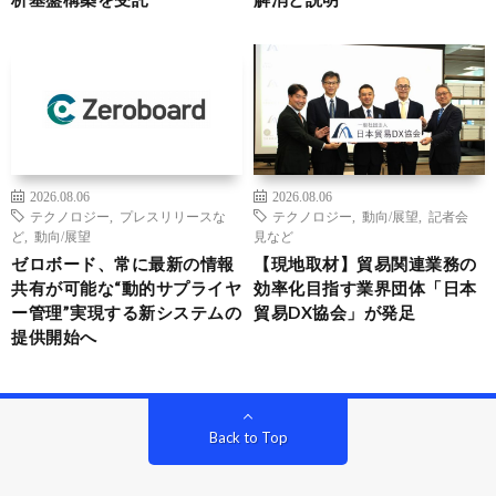
2026.08.06
2026.08.06
テクノロジー
,
プレスリリースな
テクノロジー
,
動向/展望
,
記者会
ど
,
動向/展望
見など
ゼロボード、常に最新の情報
【現地取材】貿易関連業務の
共有が可能な“動的サプライヤ
効率化目指す業界団体「日本
ー管理”実現する新システムの
貿易DX協会」が発足
提供開始へ
Back to Top