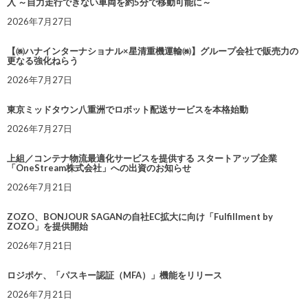
入 ～自力走行できない車両を約5分で移動可能に～
2026年7月27日
【㈱ハナインターナショナル×星清重機運輸㈱】グループ会社で販売力の
更なる強化ねらう
2026年7月27日
東京ミッドタウン八重洲でロボット配送サービスを本格始動
2026年7月27日
上組／コンテナ物流最適化サービスを提供する スタートアップ企業
「OneStream株式会社」への出資のお知らせ
2026年7月21日
ZOZO、BONJOUR SAGANの自社EC拡大に向け「Fulfillment by
ZOZO」を提供開始
2026年7月21日
ロジポケ、「パスキー認証（MFA）」機能をリリース
2026年7月21日