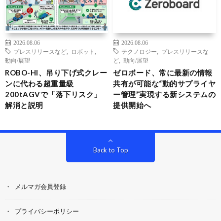
2026.08.06
2026.08.06
プレスリリースなど
,
ロボット
,
テクノロジー
,
プレスリリースな
動向/展望
ど
,
動向/展望
ROBO-HI、吊り下げ式クレー
ゼロボード、常に最新の情報
ンに代わる超重量級
共有が可能な“動的サプライヤ
200tAGVで「落下リスク」
ー管理”実現する新システムの
解消と説明
提供開始へ
Back to Top
メルマガ会員登録
プライバシーポリシー