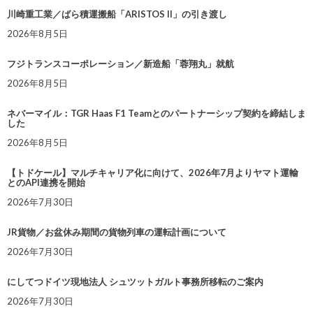
川崎重工業／ばら積運搬船「ARISTOS II」の引き渡し
2026年8月5日
フジトランスコーポレーション／新造船「蓉翔丸」就航
2026年8月5日
ネバーマイル：TGR Haas F1 Teamとのパートナーシップ契約を締結しま
した
2026年8月5日
【トドケール】マルチキャリア化に向けて、2026年7月よりヤマト運輸
とのAPI連携を開始
2026年7月30日
JR貨物／お盆休み期間の貨物列車の運転計画について
2026年7月30日
にしてつドイツ現地法人 シュツットガルト事務所移転のご案内
2026年7月30日