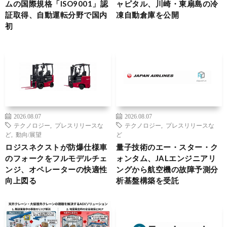
ムの国際規格「ISO9001」認
ャピタル、川崎・東扇島の冷
証取得、自動運転分野で国内
凍自動倉庫を公開
初
2026.08.07
2026.08.07
テクノロジー
,
プレスリリースな
テクノロジー
,
プレスリリースな
ど
,
動向/展望
ど
ロジスネクストが防爆仕様車
量子技術のエー・スター・ク
のフォークをフルモデルチェ
ォンタム、JALエンジニアリ
ンジ、オペレーターの快適性
ングから航空機の故障予測分
向上図る
析基盤構築を受託