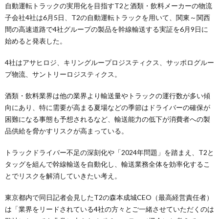
自動運転トラックの実用化を目指すT2と酒類・飲料メーカーの物流
子会社4社は6月5日、T2の自動運転トラックを用いて、関東～関西
間の高速道路で4社グループの製品を幹線輸送する実証を6月9日に
始めると発表した。
4社はアサヒロジ、キリングループロジスティクス、サッポログルー
プ物流、サントリーロジスティクス。
酒類・飲料業界は他の業界より輸送量やトラックの運行数が多い傾
向にあり、特に需要が高まる夏場などの季節はドライバーの確保が
困難になる事態も予想されるなど、輸送能力の低下が消費者への製
品供給を脅かすリスクが高まっている。
トラックドライバー不足の深刻化や「2024年問題」を踏まえ、T2と
タッグを組んで幹線輸送を自動化し、輸送業務全体を効率化するこ
とでリスクを解消していきたい考え。
東京都内で同日記者会見したT2の森本成城CEO（最高経営責任者）
は「業界をリードされている4社の方々とご一緒させていただくのは