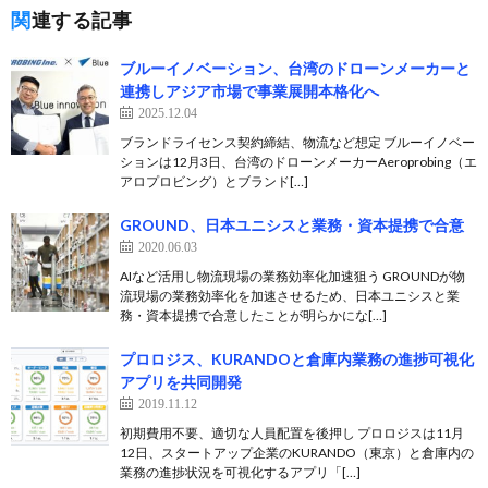
関連する記事
ブルーイノベーション、台湾のドローンメーカーと
連携しアジア市場で事業展開本格化へ
2025.12.04
ブランドライセンス契約締結、物流など想定 ブルーイノベー
ションは12月3日、台湾のドローンメーカーAeroprobing（エ
アロプロビング）とブランド[…]
GROUND、日本ユニシスと業務・資本提携で合意
2020.06.03
AIなど活用し物流現場の業務効率化加速狙う GROUNDが物
流現場の業務効率化を加速させるため、日本ユニシスと業
務・資本提携で合意したことが明らかにな[…]
プロロジス、KURANDOと倉庫内業務の進捗可視化
アプリを共同開発
2019.11.12
初期費用不要、適切な人員配置を後押し プロロジスは11月
12日、スタートアップ企業のKURANDO（東京）と倉庫内の
業務の進捗状況を可視化するアプリ「[…]