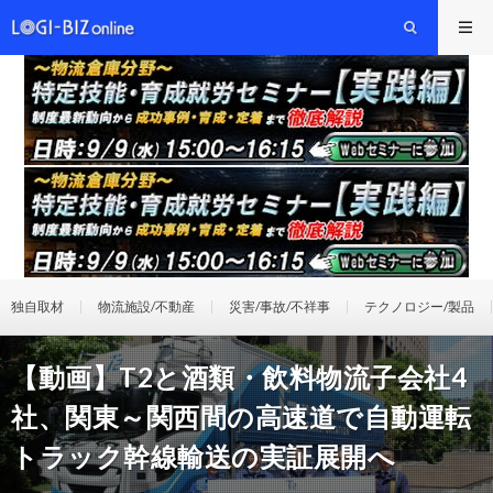
独自取材
物流施設/不動産
災害/事故/不祥事
テクノロジー/製品
【動画】T2と酒類・飲料物流子会社4
社、関東～関西間の高速道で自動運転
トラック幹線輸送の実証展開へ