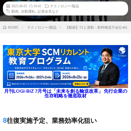
2025.06.05 15:19:45
テクノロジー/製品
動画
,
自動運転
,
記者会見など
テクノロジー/製品
【動画】T2と酒類・飲料物流子会社4社
HOME
月刊LOGI-BIZ 7月号は「未来を創る輸送改革」 先行企業の
生存戦略を徹底取材
8往復実施予定、業務効率化狙い