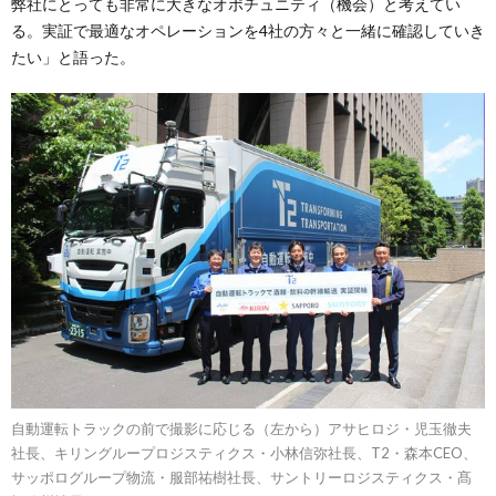
弊社にとっても非常に大きなオポチュニティ（機会）と考えてい
る。実証で最適なオペレーションを4社の方々と一緒に確認していき
たい」と語った。
自動運転トラックの前で撮影に応じる（左から）アサヒロジ・児玉徹夫
社長、キリングループロジスティクス・小林信弥社長、T2・森本CEO、
サッポログループ物流・服部祐樹社長、サントリーロジスティクス・髙