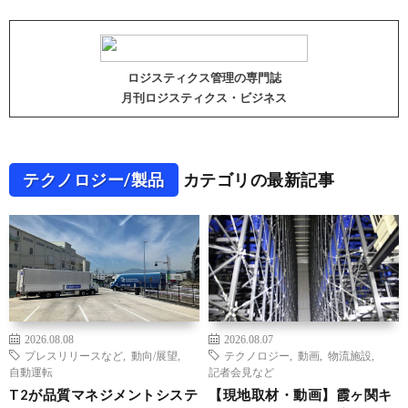
ロジスティクス管理の専門誌
月刊ロジスティクス・ビジネス
テクノロジー/製品
カテゴリの最新記事
2026.08.08
2026.08.07
プレスリリースなど
,
動向/展望
,
テクノロジー
,
動画
,
物流施設
,
自動運転
記者会見など
T2が品質マネジメントシステ
【現地取材・動画】霞ヶ関キ