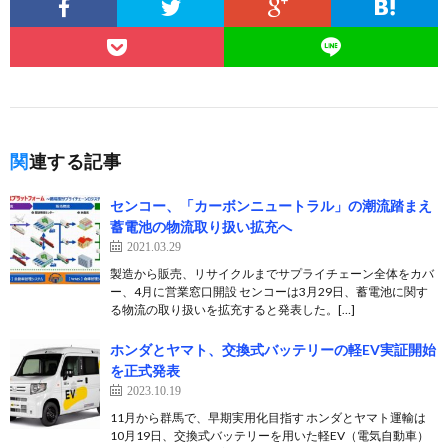
関連する記事
センコー、「カーボンニュートラル」の潮流踏まえ
蓄電池の物流取り扱い拡充へ
2021.03.29
製造から販売、リサイクルまでサプライチェーン全体をカバ
ー、4月に営業窓口開設 センコーは3月29日、蓄電池に関す
る物流の取り扱いを拡充すると発表した。[…]
ホンダとヤマト、交換式バッテリーの軽EV実証開始
を正式発表
2023.10.19
11月から群馬で、早期実用化目指す ホンダとヤマト運輸は
10月19日、交換式バッテリーを用いた軽EV（電気自動車）