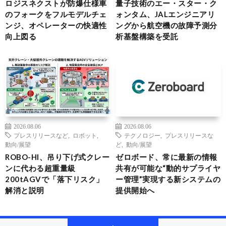
ロジスネクストが防爆仕様車
量子技術のエー・スター・ク
のフォークをフルモデルチェ
ォンタム、JALエンジニアリ
ンジ、オペレーターの快適性
ングから航空機の故障予測分
向上図る
析基盤構築を受託
2026.08.06
2026.08.06
プレスリリースなど
,
ロボット
,
テクノロジー
,
プレスリリースな
動向/展望
ど
,
動向/展望
ROBO-HI、吊り下げ式クレー
ゼロボード、常に最新の情報
ンに代わる超重量級
共有が可能な“動的サプライヤ
200tAGVで「落下リスク」
ー管理”実現する新システムの
解消と説明
提供開始へ