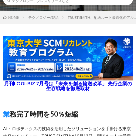
テクノロジー
,
プレスリリースなど
テクノロジー/製品
TRUST SMITH、配送ルート最適化のア
HOME
月刊LOGI-BIZ 7月号は「未来を創る輸送改革」 先行企業の
生存戦略を徹底取材
業務完了時間を50％短縮
AI・ロボティクスの技術を活用したソリューションを手掛ける東京
大発のベンチャー、TRUST SMITHは10月13日、配送ルートの最適