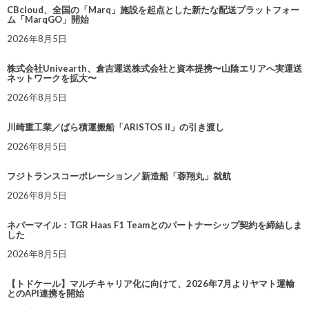
CBcloud、全国の「Marq」施設を起点とした新たな配送プラットフォー
ム「MarqGO」開始
2026年8月5日
株式会社Univearth、倉吉運送株式会社と資本提携〜山陰エリアへ実運送
ネットワークを拡大〜
2026年8月5日
川崎重工業／ばら積運搬船「ARISTOS II」の引き渡し
2026年8月5日
フジトランスコーポレーション／新造船「蓉翔丸」就航
2026年8月5日
ネバーマイル：TGR Haas F1 Teamとのパートナーシップ契約を締結しま
した
2026年8月5日
【トドケール】マルチキャリア化に向けて、2026年7月よりヤマト運輸
とのAPI連携を開始