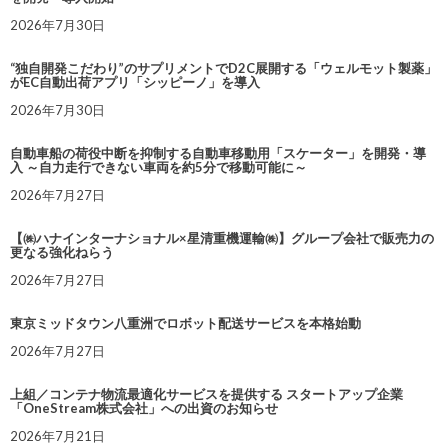
2026年7月30日
“独自開発こだわり”のサプリメントでD2C展開する「ウェルモット製薬」
がEC自動出荷アプリ「シッピーノ」を導入
2026年7月30日
自動車船の荷役中断を抑制する自動車移動用「スケーター」を開発・導
入 ～自力走行できない車両を約5分で移動可能に～
2026年7月27日
【㈱ハナインターナショナル×星清重機運輸㈱】グループ会社で販売力の
更なる強化ねらう
2026年7月27日
東京ミッドタウン八重洲でロボット配送サービスを本格始動
2026年7月27日
上組／コンテナ物流最適化サービスを提供する スタートアップ企業
「OneStream株式会社」への出資のお知らせ
2026年7月21日