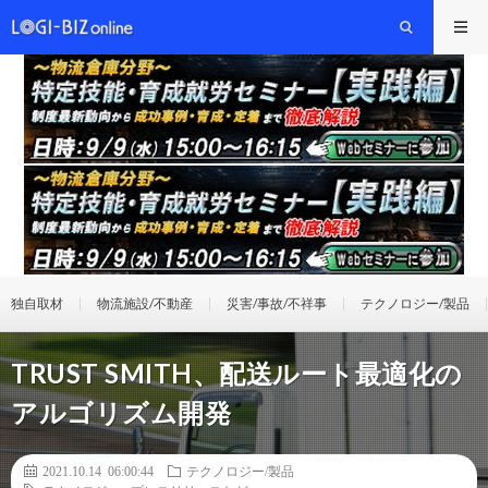
独自取材
物流施設/不動産
災害/事故/不祥事
テクノロジー/製品
TRUST SMITH、配送ルート最適化の
アルゴリズム開発
2021.10.14 06:00:44
テクノロジー/製品