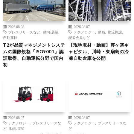
2026.08.08
2026.08.07
プレスリリースなど
,
動向/展望
,
テクノロジー
,
動画
,
物流施設
,
自動運転
記者会見など
T2が品質マネジメントシステ
【現地取材・動画】霞ヶ関キ
ムの国際規格「ISO9001」認
ャピタル、川崎・東扇島の冷
証取得、自動運転分野で国内
凍自動倉庫を公開
初
2026.08.07
2026.08.07
テクノロジー
,
プレスリリースな
テクノロジー
,
プレスリリースな
ど
,
動向/展望
ど