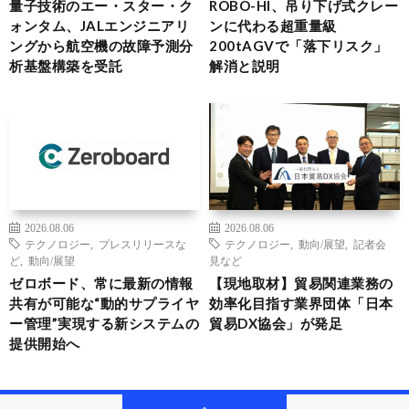
量子技術のエー・スター・ク
ROBO-HI、吊り下げ式クレー
ォンタム、JALエンジニアリ
ンに代わる超重量級
ングから航空機の故障予測分
200tAGVで「落下リスク」
析基盤構築を受託
解消と説明
2026.08.06
2026.08.06
テクノロジー
,
プレスリリースな
テクノロジー
,
動向/展望
,
記者会
ど
,
動向/展望
見など
ゼロボード、常に最新の情報
【現地取材】貿易関連業務の
共有が可能な“動的サプライヤ
効率化目指す業界団体「日本
ー管理”実現する新システムの
貿易DX協会」が発足
提供開始へ