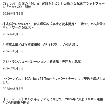
CBcloud、全国の「Marq」施設を起点とした新たな配送プラットフォー
ム「MarqGO」開始
2026年8月5日
株式会社Univearth、倉吉運送株式会社と資本提携〜山陰エリアへ実運送
ネットワークを拡大〜
2026年8月5日
川崎重工業／ばら積運搬船「ARISTOS II」の引き渡し
2026年8月5日
フジトランスコーポレーション／新造船「蓉翔丸」就航
2026年8月5日
ネバーマイル：TGR Haas F1 Teamとのパートナーシップ契約を締結しま
した
2026年8月5日
【トドケール】マルチキャリア化に向けて、2026年7月よりヤマト運輸
とのAPI連携を開始