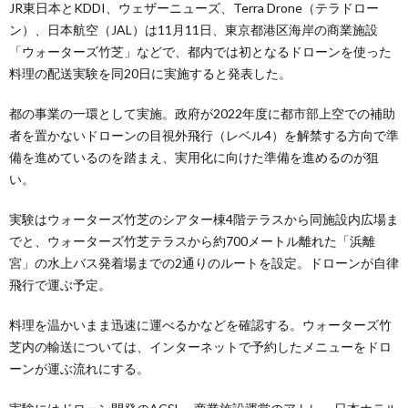
JR東日本とKDDI、ウェザーニューズ、Terra Drone（テラドロー
ン）、日本航空（JAL）は11月11日、東京都港区海岸の商業施設
「ウォーターズ竹芝」などで、都内では初となるドローンを使った
料理の配送実験を同20日に実施すると発表した。
都の事業の一環として実施。政府が2022年度に都市部上空での補助
者を置かないドローンの目視外飛行（レベル4）を解禁する方向で準
備を進めているのを踏まえ、実用化に向けた準備を進めるのが狙
い。
実験はウォーターズ竹芝のシアター棟4階テラスから同施設内広場ま
でと、ウォーターズ竹芝テラスから約700メートル離れた「浜離
宮」の水上バス発着場までの2通りのルートを設定。ドローンが自律
飛行で運ぶ予定。
料理を温かいまま迅速に運べるかなどを確認する。ウォーターズ竹
芝内の輸送については、インターネットで予約したメニューをドロ
ーンが運ぶ流れにする。