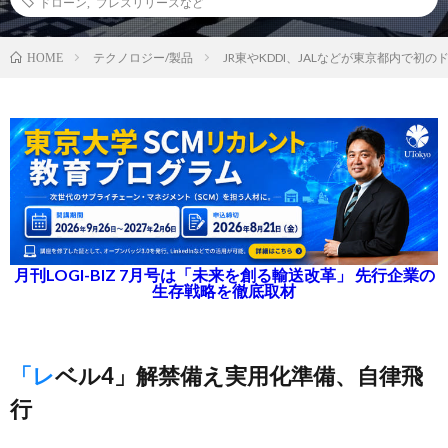
ドローン
,
プレスリリースなど
テクノロジー/製品
JR東やKDDI、JALなどが東京都内で初
HOME
月刊LOGI-BIZ 7月号は「未来を創る輸送改革」 先行企業の
生存戦略を徹底取材
「レベル4」解禁備え実用化準備、自律飛
行