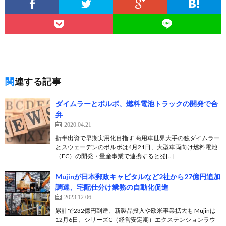
関連する記事
ダイムラーとボルボ、燃料電池トラックの開発で合
弁
2020.04.21
折半出資で早期実用化目指す 商用車世界大手の独ダイムラー
とスウェーデンのボルボは4月21日、大型車両向け燃料電池
（FC）の開発・量産事業で連携すると発[…]
Mujinが日本郵政キャピタルなど2社から27億円追加
調達、宅配仕分け業務の自動化促進
2023.12.06
累計で232億円到達、新製品投入や欧米事業拡大も Mujinは
12月6日、シリーズC（経営安定期）エクステンションラウ