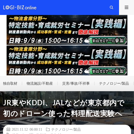
独自取材
物流施設/不動産
災害/事故/不祥事
テクノロジー/製品
JR東やKDDI、JALなどが東京都内で
初のドローン使った料理配送実験へ
2021.11.12 06:00:11
テクノロジー/製品