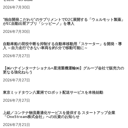
2026年7月30日
“独自開発こだわり”のサプリメントでD2C展開する「ウェルモット製薬」
がEC自動出荷アプリ「シッピーノ」を導入
2026年7月30日
自動車船の荷役中断を抑制する自動車移動用「スケーター」を開発・導
入 ～自力走行できない車両を約5分で移動可能に～
2026年7月27日
【㈱ハナインターナショナル×星清重機運輸㈱】グループ会社で販売力の
更なる強化ねらう
2026年7月27日
東京ミッドタウン八重洲でロボット配送サービスを本格始動
2026年7月27日
上組／コンテナ物流最適化サービスを提供する スタートアップ企業
「OneStream株式会社」への出資のお知らせ
2026年7月21日