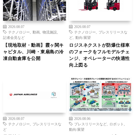
2026.08.07
2026.08.07
テクノロジー
,
動画
,
物流施設
,
テクノロジー
,
プレスリリースな
記者会見など
ど
,
動向/展望
【現地取材・動画】霞ヶ関キ
ロジスネクストが防爆仕様車
ャピタル、川崎・東扇島の冷
のフォークをフルモデルチェ
凍自動倉庫を公開
ンジ、オペレーターの快適性
向上図る
2026.08.07
2026.08.06
テクノロジー
,
プレスリリースな
プレスリリースなど
,
ロボット
,
ど
動向/展望