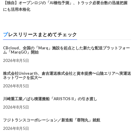
【独自】オープンロジの「AI梱包予測」、トラック必要台数の迅速把握
にも活用本格化
プレスリリースまとめてチェック
CBcloud、全国の「Marq」施設を起点とした新たな配送プラットフォー
ム「MarqGO」開始
2026年8月5日
株式会社Univearth、倉吉運送株式会社と資本提携〜山陰エリアへ実運送
ネットワークを拡大〜
2026年8月5日
川崎重工業／ばら積運搬船「ARISTOS II」の引き渡し
2026年8月5日
フジトランスコーポレーション／新造船「蓉翔丸」就航
2026年8月5日