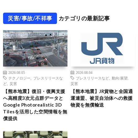
災害/事故/不祥事
カテゴリの最新記事
2026.08.05
2026.08.04
テクノロジー
,
プレスリリースな
プレスリリースなど
,
動向/展望
,
ど
,
災害
災害
【熊本地震】復旧・復興支援
【熊本地震】JR貨物と全国通
へ高精度3次元点群データと
運連盟、被災自治体への救援
Google Photorealistic 3D
物資を無償輸送
Tilesを活用した空間情報を無
償提供