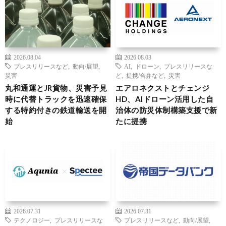
2026.08.04
2026.08.03
プレスリリースなど
,
動向/展望
,
AI
,
ドローン
,
プレスリリースな
災害
ど
,
提携/合弁など
,
災害
丸和通運とJR貨物、災害予見
エアロネクストとチェンジ
時に代替トラックを迅速確保
HD、AIドローン活用した自
する特約付きの鉄道輸送を開
治体の防災体制構築支援で新
始
たに提携
2026.07.31
2026.07.31
テクノロジー
,
プレスリリースな
プレスリリースなど
,
動向/展望
,