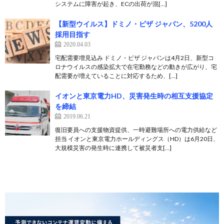
システムに障害が起き、ECの出荷が混[…]
【新型ウイルス】ドミノ・ピザ ジャパン、5200人
採用目指す
2020.04.03
宅配需要増見込み ドミノ・ピザ ジャパンは4月2日、新型コ
ロナウイルスの感染拡大で在宅勤務などの動きが広がり、宅
配需要が増えていることに対応するため、[…]
イオンと東京電力HD、災害発生時の相互支援協定
を締結
2019.06.21
復旧要員への支援物資提供、一時避難場所への電力供給など
担当 イオンと東京電力ホールディングス（HD）は6月20日、
大規模災害の発生時に連携して被災者支[…]