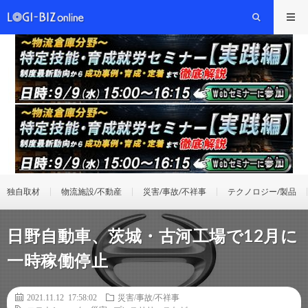
独自取材
物流施設/不動産
災害/事故/不祥事
テクノロジー/製品
日野自動車、茨城・古河工場で12月に
一時稼働停止
2021.11.12 17:58:02
災害/事故/不祥事