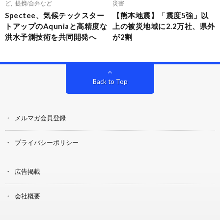
ど
,
提携/合弁など
災害
Spectee、気候テックスター
【熊本地震】「震度5強」以
トアップのAquniaと高精度な
上の被災地域に2.2万社、県外
洪水予測技術を共同開発へ
が2割
Back to Top
メルマガ会員登録
プライバシーポリシー
広告掲載
会社概要