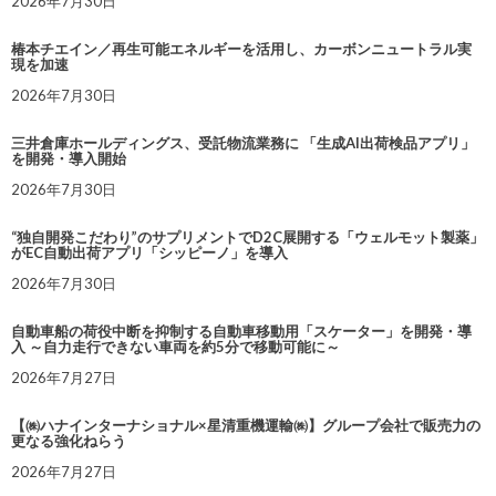
2026年7月30日
椿本チエイン／再生可能エネルギーを活用し、カーボンニュートラル実
現を加速
2026年7月30日
三井倉庫ホールディングス、受託物流業務に 「生成AI出荷検品アプリ」
を開発・導入開始
2026年7月30日
“独自開発こだわり”のサプリメントでD2C展開する「ウェルモット製薬」
がEC自動出荷アプリ「シッピーノ」を導入
2026年7月30日
自動車船の荷役中断を抑制する自動車移動用「スケーター」を開発・導
入 ～自力走行できない車両を約5分で移動可能に～
2026年7月27日
【㈱ハナインターナショナル×星清重機運輸㈱】グループ会社で販売力の
更なる強化ねらう
2026年7月27日