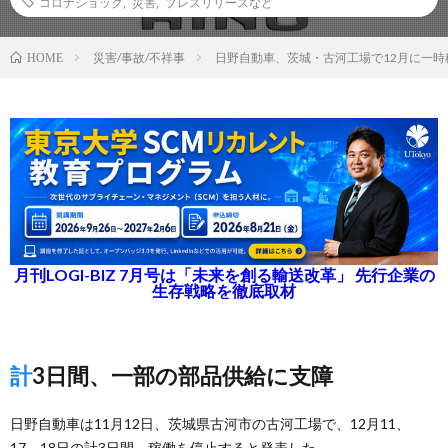
コロナショック
,
災害
,
プレスリリースなど
災害/事故/不祥事
日野自動車、茨城・古河工場で12月に一時
HOME
月刊LOGI-BIZ 7月号は「未来を創る輸送改革」 先行企業の
生存戦略を徹底取材
計3日間、一部の部品供給に支障
日野自動車は11月12日、茨城県古河市の古河工場で、12月11、
17、18日の計3日間、稼働を停止すると発表した。