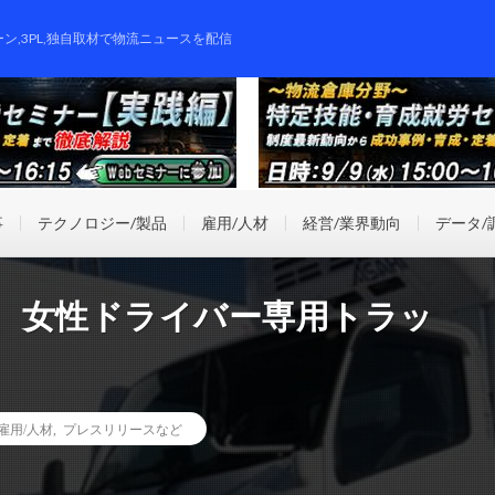
ーン,3PL,独自取材で物流ニュースを配信
事
テクノロジー/製品
雇用/人材
経営/業界動向
データ/
、女性ドライバー専用トラッ
雇用/人材
,
プレスリリースなど