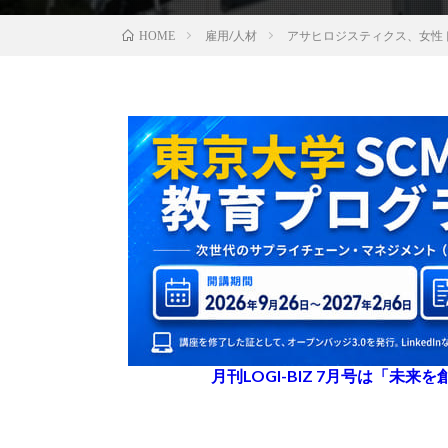
雇用/人材
アサヒロジスティクス、女性
HOME
月刊LOGI-BIZ 7月号は「未