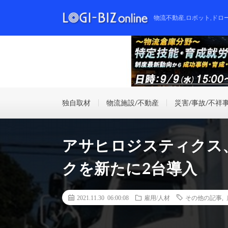
物流不動産,ロボット,ドロ
独自取材
物流施設/不動産
災害/事故/不祥
アサヒロジスティクス
クを新たに2台導入
2021.11.30 06:00:08
雇用/人材
その他の記事
,