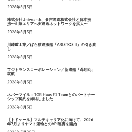
2026年8月5日
株式会社Univearth、倉吉運送株式会社と資本提
携〜山陰エリアへ実運送ネットワークを拡大〜
2026年8月5日
川崎重工業／ばら積運搬船「ARISTOS II」の引き渡
し
2026年8月5日
フジトランスコーポレーション／新造船「蓉翔丸」
就航
2026年8月5日
ネバーマイル：TGR Haas F1 Teamとのパートナー
シップ契約を締結しました
2026年8月5日
【トドケール】マルチキャリア化に向けて、2026
年7月よりヤマト運輸とのAPI連携を開始
2026年7月30日