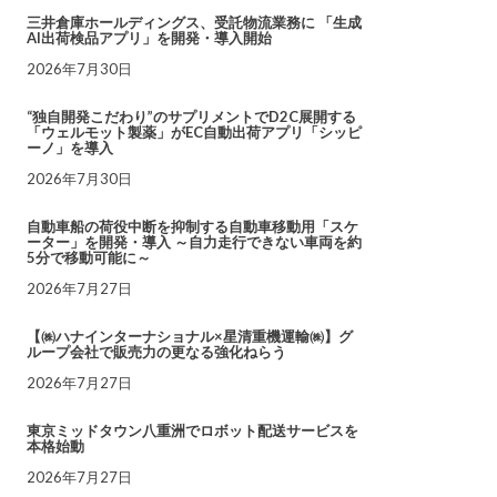
三井倉庫ホールディングス、受託物流業務に 「生成
AI出荷検品アプリ」を開発・導入開始
2026年7月30日
“独自開発こだわり”のサプリメントでD2C展開する
「ウェルモット製薬」がEC自動出荷アプリ「シッピ
ーノ」を導入
2026年7月30日
自動車船の荷役中断を抑制する自動車移動用「スケ
ーター」を開発・導入 ～自力走行できない車両を約
5分で移動可能に～
2026年7月27日
【㈱ハナインターナショナル×星清重機運輸㈱】グ
ループ会社で販売力の更なる強化ねらう
2026年7月27日
東京ミッドタウン八重洲でロボット配送サービスを
本格始動
2026年7月27日