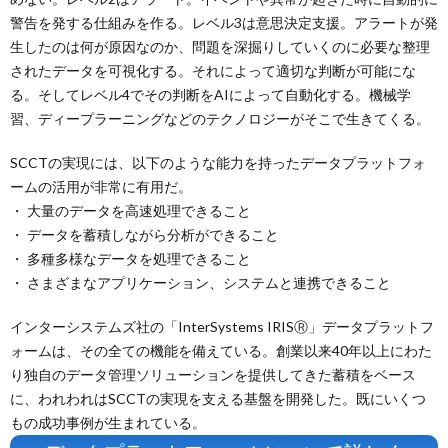
警告を発する仕組みを作る。レベル3は意思決定支援。アラートが発
生したのは何が原因なのか、問題を深掘りしていくのに必要な整理
されたデータを可視化する。それによって適切な判断が可能にな
る。そしてレベル4でその判断をAIによって自動化する。機械学
習、ディープラーニングなどのテクノロジーがそこで生きてくる。
SCCTの実現には、以下のような能力を持ったデータプラットフォ
ームの活用が非常に有用だ。
・ 大量のデータを高速処理できること
・ データを蓄積しながら分析ができること
・ 多種多様なデータを処理できること
・ さまざまなアプリケーション、システムと連携できること
インターシステムズ社の「InterSystems IRISⓇ」データプラットフ
ォームは、その全ての機能を備えている。創業以来40年以上にわた
り独自のデータ管理ソリューションを提供してきた蓄積をベース
に、われわれはSCCTの実現を支える基盤を開発した。既にいくつ
もの成功事例が生まれている。