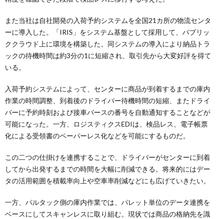
また当社は自社開発の入荷予約システムを全国21カ所の物流センタ
ーに導入した。「IRIS」をシステム基盤として採用して、パブリッ
ククラウド上に環境を構築した。同システムの導入により納品トラ
ックの待機時間は約3分の1に短縮され、取引先から大変好評を得て
いる。
入荷予約システムによって、センターに商品が到着するまでの庫内
作業の時間調整、到着後のドライバー待機時間の短縮、またドライ
バーに予約時刻および接車バースの番号を自動通知することなどが
可能になった。一方、ロジスティクスEDIは、検品レス、電子帳票
化による受領書のペーパーレス化などを可能にするものだ。
この二つの仕掛けを連携することで、ドライバーがセンターに到着
してから出発するまでの時間を大幅に削減できる。将来的にはデー
タの活用範囲を積載率向上や空車率削減などにも広げていきたい。
一方、パルタック側の庫内作業では、パレット単位のデータ連携を
ベースにしてスキャンレスに取り組む。現状では商品の格納先を識