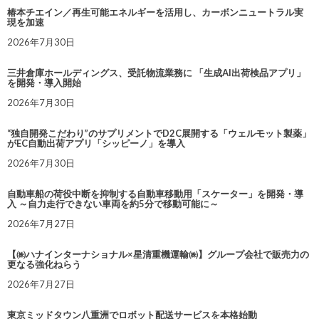
椿本チエイン／再生可能エネルギーを活用し、カーボンニュートラル実
現を加速
2026年7月30日
三井倉庫ホールディングス、受託物流業務に 「生成AI出荷検品アプリ」
を開発・導入開始
2026年7月30日
“独自開発こだわり”のサプリメントでD2C展開する「ウェルモット製薬」
がEC自動出荷アプリ「シッピーノ」を導入
2026年7月30日
自動車船の荷役中断を抑制する自動車移動用「スケーター」を開発・導
入 ～自力走行できない車両を約5分で移動可能に～
2026年7月27日
【㈱ハナインターナショナル×星清重機運輸㈱】グループ会社で販売力の
更なる強化ねらう
2026年7月27日
東京ミッドタウン八重洲でロボット配送サービスを本格始動