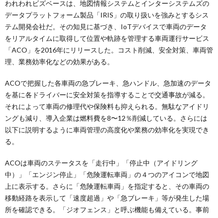
われわれビズベースは、地図情報システムとインターシステムズの
データプラットフォーム製品「IRIS」の取り扱いを強みとするシス
テム開発会社だ。その知見に基づき、IoTデバイスで車両のデータ
をリアルタイムに取得して位置や軌跡を管理する車両運行サービス
「ACO」を2016年にリリースした。コスト削減、安全対策、車両管
理、業務効率化などの効果がある。
ACOで把握した各車両の急ブレーキ、急ハンドル、急加速のデータ
を基に各ドライバーに安全対策を指導することで交通事故が減る。
それによって車両の修理代や保険料も抑えられる。無駄なアイドリ
ングも減り、導入企業は燃料費を8〜12％削減している。さらには
以下に説明するように車両管理の高度化や業務の効率化を実現でき
る。
ACOは車両のステータスを「走行中」「停止中（アイドリング
中）」「エンジン停止」「危険運転車両」の４つのアイコンで地図
上に表示する。さらに「危険運転車両」を指定すると、その車両の
移動経路を表示して「速度超過」や「急ブレーキ」等が発生した場
所を確認できる。「ジオフェンス」と呼ぶ機能も備えている。事前