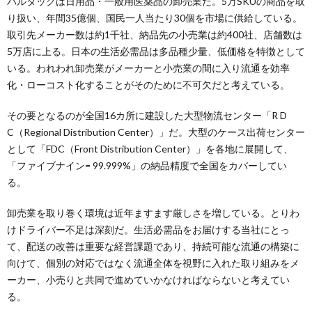
パルタックは日用品・一般用医薬品の卸売業だ。5万SKUの商品を取
り扱い、年間35億個、国民一人当たり30個を市場に供給している。
取引先メーカー数は約1千社、納品先の小売業は約400社、店舗数は
5万店に上る。日本の生活必需品は多品種少量、低価格を特徴として
いる。われわれ卸売業がメーカーと小売業の間に入り流通を効率
化・ローコスト化することがそのために不可欠だと考えている。
その要となるのが全国16カ所に建設した大型物流センター「R D
C（Regional Distribution Center）」だ。大型のケース出荷センター
として「FDC（Front Distribution Center）」を各地に展開して、
「ファイブナイン= 99.999%」の納品精度で全国をカバーしてい
る。
卸売業を取り巻く環境は近年ますます厳しさを増している。とりわ
けドライバー不足は深刻だ。生活必需品をお届けする当社にとっ
て、配送の改善は重要な経営課題であり、持続可能な流通の構築に
向けて、個別の対応ではなく流通全体を視野に入れた取り組みをメ
ーカー、小売りと共同で進めていかなければならないと考えてい
る。