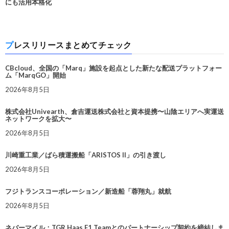
にも活用本格化
プレスリリースまとめてチェック
CBcloud、全国の「Marq」施設を起点とした新たな配送プラットフォー
ム「MarqGO」開始
2026年8月5日
株式会社Univearth、倉吉運送株式会社と資本提携〜山陰エリアへ実運送
ネットワークを拡大〜
2026年8月5日
川崎重工業／ばら積運搬船「ARISTOS II」の引き渡し
2026年8月5日
フジトランスコーポレーション／新造船「蓉翔丸」就航
2026年8月5日
ネバーマイル：TGR Haas F1 Teamとのパートナーシップ契約を締結しま