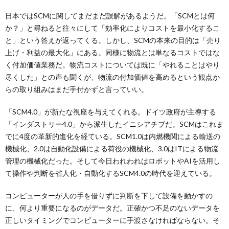
日本ではSCMに関してまだまだ誤解があるようだ。「SCMとは何
か？」と尋ねると往々にして「効率化によりコストを最小化するこ
と」という答えが返ってくる。しかし、SCMの本来の目的は「売り
上げ・利益の最大化」にある。同様に物流とは単なるコストではな
く付加価値業務だ。物流コストについては既に「やれることはやり
尽くした」との声も聞くが、物流の付加価値を高めるという観点か
らの取り組みはまだ手付かずと言っていい。
「SCM4.0」が新たな視座を与えてくれる。ドイツ政府が主導する
「インダストリー4.0」から派生したイニシアチブだ。SCMはこれま
でに4度の革新的進化を経ている。SCM1.0は内燃機関による輸送の
機械化、2.0は自動化設備による荷役の機械化、3.0はITによる物流
管理の機械化だった。そして今日われわれはロボットやAIを活用し
て操作や判断を省人化・自動化するSCM4.0の時代を迎えている。
コンピューターが人の手を借りずに判断を下して設備を動かすの
に、何より重要になるのがデータだ。正確かつ不足のないデータを
正しいタイミングでコンピューターに手渡さなければならない。そ