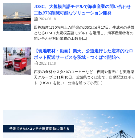
JDSC、大規模言語モデルで海事産業の問い合わせ
工数97%削減可能なソリューション開発
2024.06.18
回答精度は30％向上 AI開発のJDSCは6月17日、生成AIの基盤
となるLLM（大規模言語モデル）を活用し、海事産業特有の
問い合わせ対応業務の工数を[…]
【現地取材・動画】楽天、公道走行した定常的なロ
ボット配送サービスを茨城・つくばで開始へ
2022.11.18
西友の食材やスタバのコーヒーなど、夜間や雨天にも実施 楽
天グループは11月18日、茨城県つくば市で、自動配送ロボッ
ト（UGV）を使い、公道を通って小売[…]