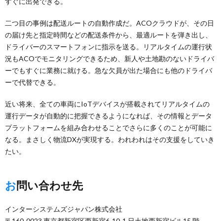
すぐに出発できる。
二つ目の事例は配送ルートの自動作成だ。ACOクラウドが、その日
の届け先と指定時間などの配送条件から、最適ルートを弾き出し、
ドライバーのスマートフォンに指示を送る。リアルタイムの運行状
況もACOでモニタリングできるため、新人や土地勘のないドライバ
ーでもすぐに業務に就ける。急な欠員が出た場合にも他のドライバ
ーで代替できる。
近い将来、全ての車両にIoTデバイスが搭載されてリアルタイムの
運行データが自動的に把握できるようになれば、その情報とデータ
プラットフォームを組み合わせることでさらに多くのことが可能に
なる。まさしく物流DXが実現する。われわれはその支援をしていき
たい。
お問い合わせ先
インターシステムズジャパン株式会社
〒160-0023 東京都新宿区西新宿6-10-1 日土地西新宿ビル15 階