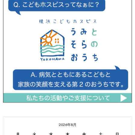
2026年8月
月
火
水
木
金
土
日