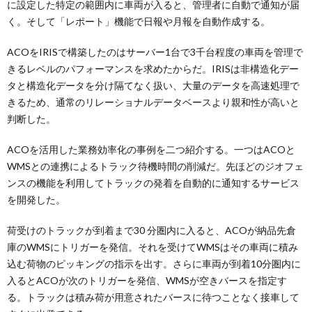
に設定した特定の範囲内に車両が入ると、管理者に自動で通知が届
く。そして「レポート」機能で日報や月報を自動作成する。
ACOをIRISで構築したのはサーバー1台で3千台程度の車両を管理で
きるレベルのパフォーマンスを求めたからだ。IRISは非構造化デー
タと構造化データを分け隔てなく扱い、大量のデータを高速処理で
きるため、通常のリレーショナルデータベースより親和性が高いと
判断した。
ACOを活用した業務効率化の事例を二つ紹介する。一つはACOと
WMSとの連携によるトラック待機時間の削減だ。先ほどのジオフェ
ンスの機能を利用してトラックの発着を自動的に通知するサービス
を開発した。
荷受けのトラックが到着まで30 分圏内に入ると、ACOが納品先倉
庫のWMSにトリガーを発信。それを受けてWMSはその車両に積み
込む荷物のピッキングの指示を出す。さらに車両が到着10分圏内に
入るとACOが次のトリガーを発信、WMSが空きバースを指定す
る。トラックは積み荷が用意されたバースに待つことなく接車して