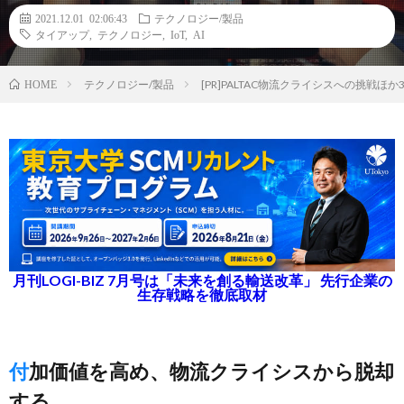
2021.12.01 02:06:43
テクノロジー/製品
タイアップ
,
テクノロジー
,
IoT
,
AI
テクノロジー/製品
[PR]PALTAC物流クライシスへの挑戦ほか3講演！
HOME
月刊LOGI-BIZ 7月号は「未来を創る輸送改革」 先行企業の
生存戦略を徹底取材
付加価値を高め、物流クライシスから脱却
する