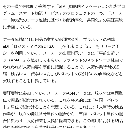
その一貫で内閣府が主導する「SIP（戦略的イノベーション創造プロ
グラム）スマート物流サービス」のプロジェクトの一つ、「メーカ
ー・卸売業のデータ連携に基づく物流効率化・共同化」の実証実験
に参画している。
データ連携には日用品の業界VAN運営会社、プラネットの標準
EDI「ロジスティクスEDI 2.0」（今年末には「2.5」をリリース予
定）を利用している。メーカーの出庫指示データに「事前出荷デー
タ（ASN）」を追加してもらい、プラネットのネットワーク経由で
われわれが入荷内容を事前に把握することで、入荷作業時間の短
縮、検品レス、伝票レスおよびパレットの受け払いの自動化などを
実現することを目指している。
実証実験に参加しているメーカーのASNデータは、現状では車両単
位で商品が紐付けされている。これを将来的には「車両・パレッ
ト」単位で紐付けることを想定している。これにより入庫時の検品
作業が、現在の発注番号単位の照合から、車両・パレット単位の照
合に変わり、入荷作業を大幅に軽減できる。この運用における納品
精度を確認できた段階で検品レスに移行する考えだ。