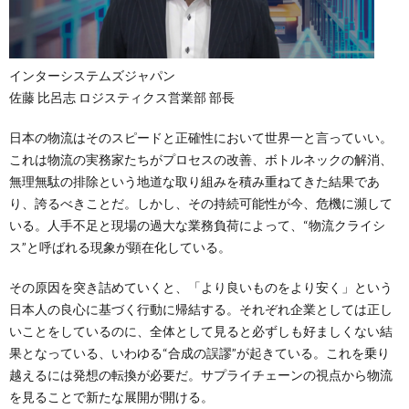
インターシステムズジャパン
佐藤 比呂志 ロジスティクス営業部 部長
日本の物流はそのスピードと正確性において世界一と言っていい。
これは物流の実務家たちがプロセスの改善、ボトルネックの解消、
無理無駄の排除という地道な取り組みを積み重ねてきた結果であ
り、誇るべきことだ。しかし、その持続可能性が今、危機に瀕して
いる。人手不足と現場の過大な業務負荷によって、“物流クライシ
ス”と呼ばれる現象が顕在化している。
その原因を突き詰めていくと、「より良いものをより安く」という
日本人の良心に基づく行動に帰結する。それぞれ企業としては正し
いことをしているのに、全体として見ると必ずしも好ましくない結
果となっている、いわゆる“合成の誤謬”が起きている。これを乗り
越えるには発想の転換が必要だ。サプライチェーンの視点から物流
を見ることで新たな展開が開ける。