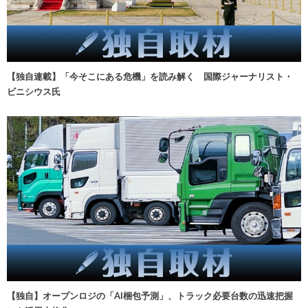
【独自連載】「今そこにある危機」を読み解く 国際ジャーナリスト・
ビニシウス氏
【独自】オープンロジの「AI梱包予測」、トラック必要台数の迅速把握