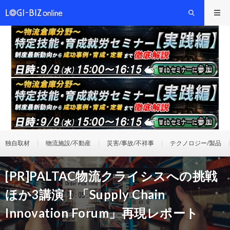
独自取材
物流施設/不動産
災害/事故/不祥事
テクノロジー/製品
[PR]PALTAC物流クライシスへの挑戦
ほか3講演！「Supply Chain
Innovation Forum」再現レポート