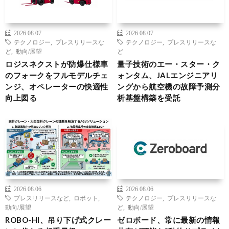
2026.08.07
2026.08.07
テクノロジー
,
プレスリリースな
テクノロジー
,
プレスリリースな
ど
,
動向/展望
ど
ロジスネクストが防爆仕様車
量子技術のエー・スター・ク
のフォークをフルモデルチェ
ォンタム、JALエンジニアリ
ンジ、オペレーターの快適性
ングから航空機の故障予測分
向上図る
析基盤構築を受託
2026.08.06
2026.08.06
プレスリリースなど
,
ロボット
,
テクノロジー
,
プレスリリースな
動向/展望
ど
,
動向/展望
ROBO-HI、吊り下げ式クレー
ゼロボード、常に最新の情報