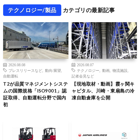
テクノロジー/製品
カテゴリの最新記事
2026.08.08
2026.08.07
プレスリリースなど
,
動向/展望
,
テクノロジー
,
動画
,
物流施設
,
自動運転
記者会見など
T2が品質マネジメントシステ
【現地取材・動画】霞ヶ関キ
ムの国際規格「ISO9001」認
ャピタル、川崎・東扇島の冷
証取得、自動運転分野で国内
凍自動倉庫を公開
初