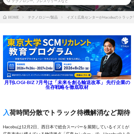
テクノロジー
,
プレスリリースなど
テクノロジー/製品
イズミ広島センターがHacobuのトラッ
HOME
月刊LOGI-BIZ 7月号は「未来を創る輸送改革」 先行企業の
生存戦略を徹底取材
入荷時間分散でトラック待機解消など期待
Hacobuは12月2日、西日本で総合スーパーを展開しているイズミが
広島市内に構えている物流拠点「広島センター」で、Hacobuのトラ