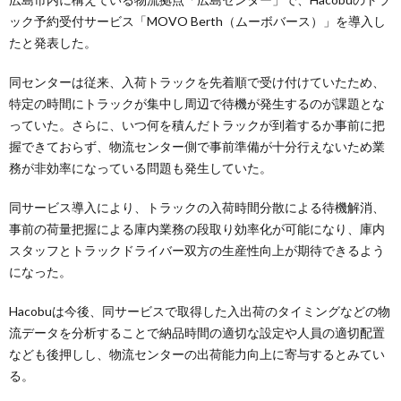
ック予約受付サービス「MOVO Berth（ムーボバース）」を導入し
たと発表した。
同センターは従来、入荷トラックを先着順で受け付けていたため、
特定の時間にトラックが集中し周辺で待機が発生するのが課題とな
っていた。さらに、いつ何を積んだトラックが到着するか事前に把
握できておらず、物流センター側で事前準備が十分行えないため業
務が非効率になっている問題も発生していた。
同サービス導入により、トラックの入荷時間分散による待機解消、
事前の荷量把握による庫内業務の段取り効率化が可能になり、庫内
スタッフとトラックドライバー双方の生産性向上が期待できるよう
になった。
Hacobuは今後、同サービスで取得した入出荷のタイミングなどの物
流データを分析することで納品時間の適切な設定や人員の適切配置
なども後押しし、物流センターの出荷能力向上に寄与するとみてい
る。