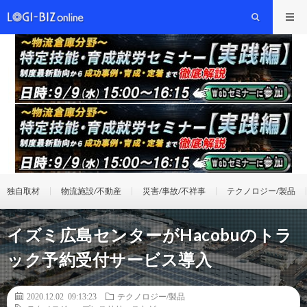
独自取材
物流施設/不動産
災害/事故/不祥事
テクノロジー/製品
イズミ広島センターがHacobuのトラ
ック予約受付サービス導入
2020.12.02 09:13:23
テクノロジー/製品