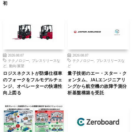
初
2026.08.07
2026.08.07
テクノロジー
,
プレスリリースな
テクノロジー
,
プレスリリースな
ど
,
動向/展望
ど
ロジスネクストが防爆仕様車
量子技術のエー・スター・ク
のフォークをフルモデルチェ
ォンタム、JALエンジニアリ
ンジ、オペレーターの快適性
ングから航空機の故障予測分
向上図る
析基盤構築を受託