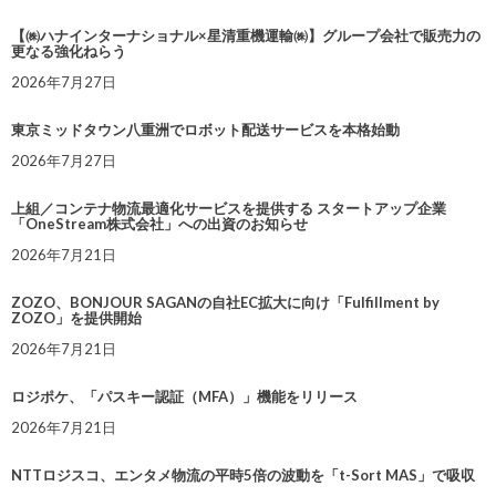
【㈱ハナインターナショナル×星清重機運輸㈱】グループ会社で販売力の
更なる強化ねらう
2026年7月27日
東京ミッドタウン八重洲でロボット配送サービスを本格始動
2026年7月27日
上組／コンテナ物流最適化サービスを提供する スタートアップ企業
「OneStream株式会社」への出資のお知らせ
2026年7月21日
ZOZO、BONJOUR SAGANの自社EC拡大に向け「Fulfillment by
ZOZO」を提供開始
2026年7月21日
ロジポケ、「パスキー認証（MFA）」機能をリリース
2026年7月21日
NTTロジスコ、エンタメ物流の平時5倍の波動を「t-Sort MAS」で吸収