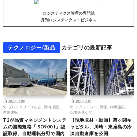
ロジスティクス管理の専門誌
月刊ロジスティクス・ビジネス
テクノロジー/製品
カテゴリの最新記事
2026.08.08
2026.08.07
プレスリリースなど
,
動向/展望
,
テクノロジー
,
動画
,
物流施設
,
自動運転
記者会見など
T2が品質マネジメントシステ
【現地取材・動画】霞ヶ関キ
ムの国際規格「ISO9001」認
ャピタル、川崎・東扇島の冷
証取得、自動運転分野で国内
凍自動倉庫を公開