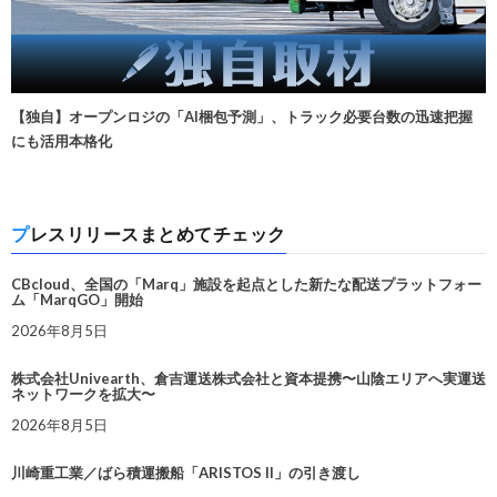
【独自】オープンロジの「AI梱包予測」、トラック必要台数の迅速把握
にも活用本格化
プレスリリースまとめてチェック
CBcloud、全国の「Marq」施設を起点とした新たな配送プラットフォー
ム「MarqGO」開始
2026年8月5日
株式会社Univearth、倉吉運送株式会社と資本提携〜山陰エリアへ実運送
ネットワークを拡大〜
2026年8月5日
川崎重工業／ばら積運搬船「ARISTOS II」の引き渡し