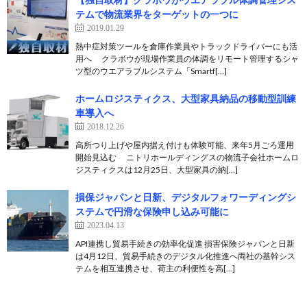
テムで物流業界をターゲットの一つに
2019.01.29
熱中症対策ツールを倉庫作業員やトラックドライバーにも活
用へ クラボウが現場作業員の体調をリモート管理するシャ
ツ型のウエアラブルシステム「Smartf[…]
ホームロジスティクス、大型家具納品の移動型訓練
車導入へ
2018.12.26
高所つり上げや屋内据え付けも体験可能、来年5月ごろ運用
開始見込む ニトリホールディングスの物流子会社ホームロ
ジスティクスは12月25日、大型家具の納[…]
損保ジャパンと日新、デジタルフォワーディングシ
ステムで円滑な保険申し込み可能に
2023.04.13
API連携し貿易手続きの効率化促進 損害保険ジャパンと日新
は4月12日、貿易手続きのデジタル化推進へ両社の基幹シス
テムを相互連携させ、荷主の利便性を高[…]