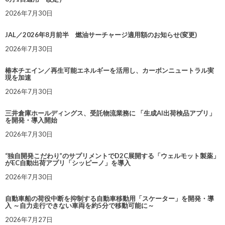
2026年7月30日
JAL／2026年8月前半 燃油サーチャージ適用額のお知らせ(変更)
2026年7月30日
椿本チエイン／再生可能エネルギーを活用し、カーボンニュートラル実
現を加速
2026年7月30日
三井倉庫ホールディングス、受託物流業務に 「生成AI出荷検品アプリ」
を開発・導入開始
2026年7月30日
“独自開発こだわり”のサプリメントでD2C展開する「ウェルモット製薬」
がEC自動出荷アプリ「シッピーノ」を導入
2026年7月30日
自動車船の荷役中断を抑制する自動車移動用「スケーター」を開発・導
入 ～自力走行できない車両を約5分で移動可能に～
2026年7月27日