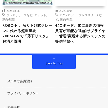
2026.08.06
2026.08.06
プレスリリースなど
,
ロボット
,
テクノロジー
,
プレスリリースな
動向/展望
ど
,
動向/展望
ROBO-HI、吊り下げ式クレー
ゼロボード、常に最新の情報
ンに代わる超重量級
共有が可能な“動的サプライヤ
200tAGVで「落下リスク」
ー管理”実現する新システムの
解消と説明
提供開始へ
Back to Top
メルマガ会員登録
プライバシーポリシー
広告掲載