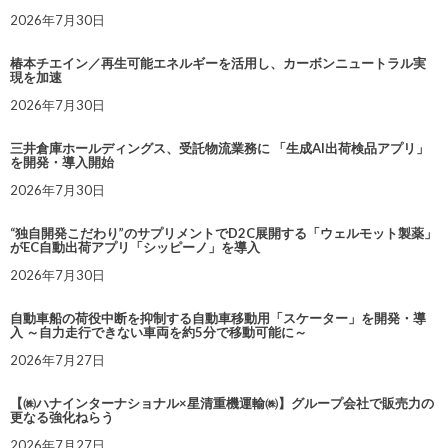
2026年7月30日
椿本チエイン／再生可能エネルギーを活用し、カーボンニュートラル実
現を加速
2026年7月30日
三井倉庫ホールディングス、受託物流業務に 「生成AI出荷検品アプリ」
を開発・導入開始
2026年7月30日
“独自開発こだわり”のサプリメントでD2C展開する「ウェルモット製薬」
がEC自動出荷アプリ「シッピーノ」を導入
2026年7月30日
自動車船の荷役中断を抑制する自動車移動用「スケーター」を開発・導
入 ～自力走行できない車両を約5分で移動可能に～
2026年7月27日
【㈱ハナインターナショナル×星清重機運輸㈱】グループ会社で販売力の
更なる強化ねらう
2026年7月27日