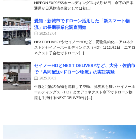
NIPPON EXPRESSホールディングスは6月16日、傘下の日本
通運が日系物流企業としては初[…]
愛知・新城市でドローン活用した「新スマート物
流」の長期事業化調査開始
2025.12.04
NEXT DELIVERYやセイノーHDなど、荷物集約化 エアロネク
ストとセイノーホールディングス（HD）は12月2日、エアロ
ネクスト子会社でドローン[…]
セイノーHDとNEXT DELIVERYなど、大分・佐伯市
で「共同配送×ドローン物流」の実証実験
2025.03.05
生協と宅配の荷物を混載して空輸、脱炭素も狙い セイノーホ
ールディングス（HD）とエアロネクスト傘下でドローン物
流を手掛けるNEXT DELIVERYは[…]