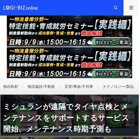
独自取材
物流施設/不動産
災害/事故/不祥事
テクノロジー/製品
ミシュランが遠隔でタイヤ点検とメ
ンテナンスをサポートするサービス
開始、メンテナンス時期予測も