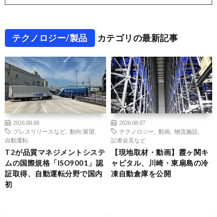
テクノロジー/製品
カテゴリの最新記事
2026.08.08
2026.08.07
プレスリリースなど
,
動向/展望
,
テクノロジー
,
動画
,
物流施設
,
自動運転
記者会見など
T2が品質マネジメントシステ
【現地取材・動画】霞ヶ関キ
ムの国際規格「ISO9001」認
ャピタル、川崎・東扇島の冷
証取得、自動運転分野で国内
凍自動倉庫を公開
初