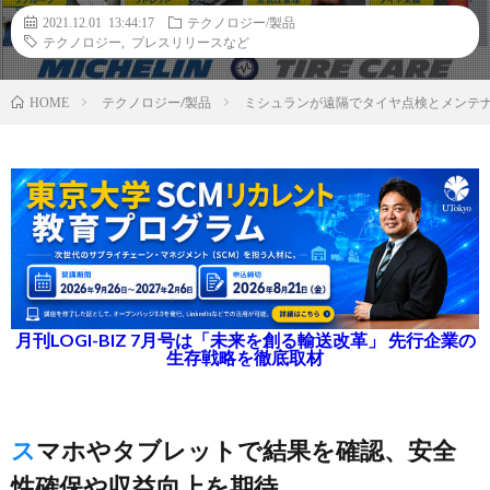
2021.12.01 13:44:17
テクノロジー/製品
テクノロジー
,
プレスリリースなど
テクノロジー/製品
ミシュランが遠隔でタイヤ点検とメンテ
HOME
月刊LOGI-BIZ 7月号は「未来を創る輸送改革」 先行企業の
生存戦略を徹底取材
スマホやタブレットで結果を確認、安全
性確保や収益向上を期待