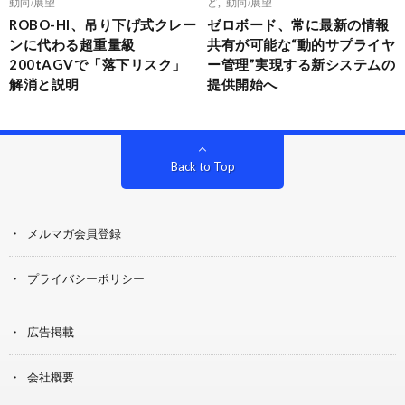
動向/展望
ど
,
動向/展望
ROBO-HI、吊り下げ式クレー
ゼロボード、常に最新の情報
ンに代わる超重量級
共有が可能な“動的サプライヤ
200tAGVで「落下リスク」
ー管理”実現する新システムの
解消と説明
提供開始へ
Back to Top
メルマガ会員登録
プライバシーポリシー
広告掲載
会社概要