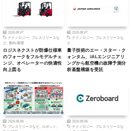
2026.08.07
2026.08.07
テクノロジー
,
プレスリリースな
テクノロジー
,
プレスリリースな
ど
,
動向/展望
ど
ロジスネクストが防爆仕様車
量子技術のエー・スター・ク
のフォークをフルモデルチェ
ォンタム、JALエンジニアリ
ンジ、オペレーターの快適性
ングから航空機の故障予測分
向上図る
析基盤構築を受託
2026.08.06
2026.08.06
プレスリリースなど
,
ロボット
,
テクノロジー
,
プレスリリースな