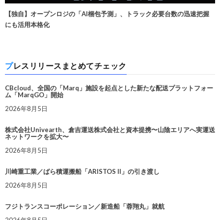
【独自】オープンロジの「AI梱包予測」、トラック必要台数の迅速把握
にも活用本格化
プレスリリースまとめてチェック
CBcloud、全国の「Marq」施設を起点とした新たな配送プラットフォー
ム「MarqGO」開始
2026年8月5日
株式会社Univearth、倉吉運送株式会社と資本提携〜山陰エリアへ実運送
ネットワークを拡大〜
2026年8月5日
川崎重工業／ばら積運搬船「ARISTOS II」の引き渡し
2026年8月5日
フジトランスコーポレーション／新造船「蓉翔丸」就航