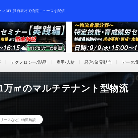
ーン,3PL,独自取材で物流ニュースを配信
事
テクノロジー/製品
雇用/人材
経営/業界動向
データ/
・1万㎡のマルチテナント型物流
リースなど
,
物流施設