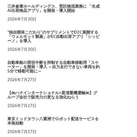
三井倉庫ホールディングス、受託物流業務に 「生成
AI出荷検品アプリ」を開発・導入開始
2026年7月30日
“独自開発こだわり”のサプリメントでD2C展開する
「ウェルモット製薬」がEC自動出荷アプリ「シッピ
ーノ」を導入
2026年7月30日
自動車船の荷役中断を抑制する自動車移動用「スケ
ーター」を開発・導入 ～自力走行できない車両を約
5分で移動可能に～
2026年7月27日
【㈱ハナインターナショナル×星清重機運輸㈱】グ
ループ会社で販売力の更なる強化ねらう
2026年7月27日
東京ミッドタウン八重洲でロボット配送サービスを
本格始動
2026年7月27日