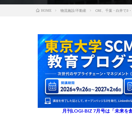
物流施設/不動産
CRE、千葉・白井で3
HOME
月刊LOGI-BIZ 7月号は「未