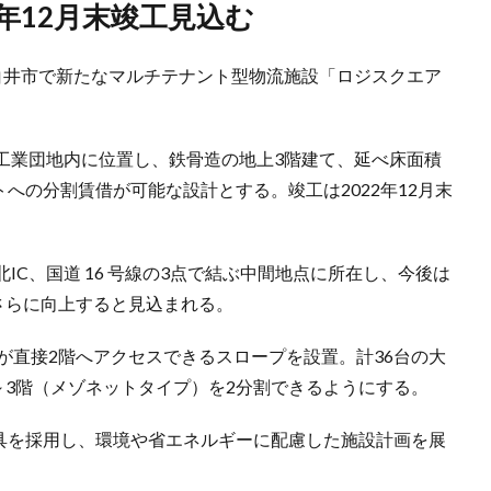
2年12月末竣工見込む
県白井市で新たなマルチテナント型物流施設「ロジスクエア
。
工業団地内に位置し、鉄骨造の地上3階建て、延べ床面積
トへの分割賃借が可能な設計とする。竣工は2022年12月末
IC、国道 16 号線の3点で結ぶ中間地点に所在し、今後は
さらに向上すると見込まれる。
が直接2階へアクセスできるスロープを設置。計36台の大
～3階（メゾネットタイプ）を2分割できるようにする。
器具を採用し、環境や省エネルギーに配慮した施設計画を展