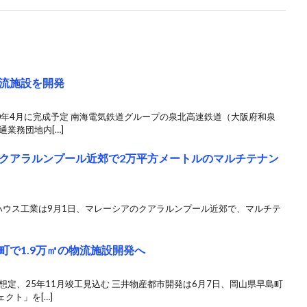
流施設を開発
0年4月に完成予定 南海電気鉄道グループの泉北高速鉄道（大阪府和泉
業務団地内[…]
クアラルンプール近郊で2万平方メートルのマルチテナン
和ハウス工業は9月1日、マレーシアのクアラルンプール近郊で、マルチテ
町で1.9万㎡の物流施設開発へ
想定、25年11月竣工見込む 三井物産都市開発は6月7日、岡山県早島町
クト」を[…]