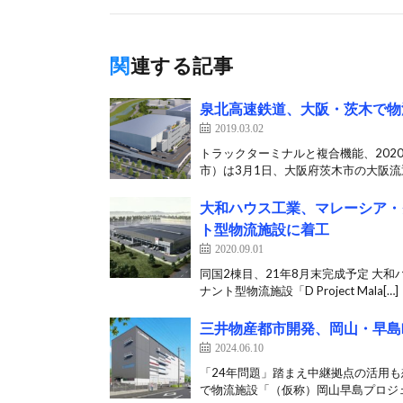
関連する記事
泉北高速鉄道、大阪・茨木で物
2019.03.02
トラックターミナルと複合機能、202
市）は3月1日、大阪府茨木市の大阪流通
大和ハウス工業、マレーシア・
ト型物流施設に着工
2020.09.01
同国2棟目、21年8月末完成予定 大
ナント型物流施設「D Project Mala[…]
三井物産都市開発、岡山・早島
2024.06.10
「24年問題」踏まえ中継拠点の活用も
で物流施設「（仮称）岡山早島プロジェ