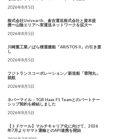
2026年8月5日
株式会社Univearth、倉吉運送株式会社と資本提
携〜山陰エリアへ実運送ネットワークを拡大〜
2026年8月5日
川崎重工業／ばら積運搬船「ARISTOS II」の引き渡
し
2026年8月5日
フジトランスコーポレーション／新造船「蓉翔丸」
就航
2026年8月5日
ネバーマイル：TGR Haas F1 Teamとのパートナー
シップ契約を締結しました
2026年8月5日
【トドケール】マルチキャリア化に向けて、2026
年7月よりヤマト運輸とのAPI連携を開始
2026年7月30日