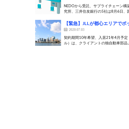
NEDOから受託、サプライチェーン構
究所、三井住友銀行の5社は8月6日、国
【緊急】JLLが都心エリアで
2020.07.03
契約期間10年希望、入居21年4月予定
ル）は、クライアントの独自動車部品メ