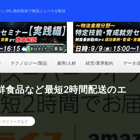
ーン,3PL,独自取材で物流ニュースを配信
事
テクノロジー/製品
雇用/人材
経営/業界動向
データ/
鮮食品など最短2時間配送のエ
レスリリースなど