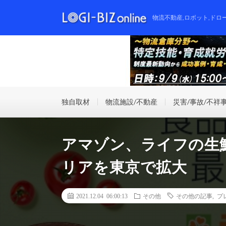
物流不動産,ロボット,ドロ
独自取材
物流施設/不動産
災害/事故/不祥
アマゾン、ライフの生
リアを東京で拡大
2021.12.04 06:00:13
その他
その他の記事
,
プ