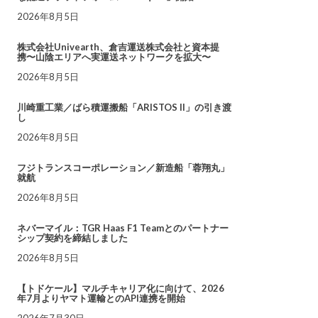
2026年8月5日
株式会社Univearth、倉吉運送株式会社と資本提
携〜山陰エリアへ実運送ネットワークを拡大〜
2026年8月5日
川崎重工業／ばら積運搬船「ARISTOS II」の引き渡
し
2026年8月5日
フジトランスコーポレーション／新造船「蓉翔丸」
就航
2026年8月5日
ネバーマイル：TGR Haas F1 Teamとのパートナー
シップ契約を締結しました
2026年8月5日
【トドケール】マルチキャリア化に向けて、2026
年7月よりヤマト運輸とのAPI連携を開始
2026年7月30日