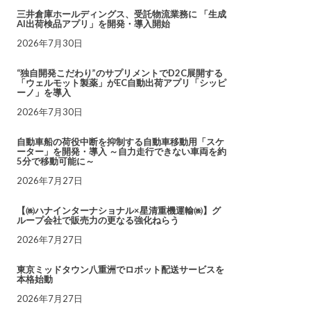
三井倉庫ホールディングス、受託物流業務に 「生成
AI出荷検品アプリ」を開発・導入開始
2026年7月30日
“独自開発こだわり”のサプリメントでD2C展開する
「ウェルモット製薬」がEC自動出荷アプリ「シッピ
ーノ」を導入
2026年7月30日
自動車船の荷役中断を抑制する自動車移動用「スケ
ーター」を開発・導入 ～自力走行できない車両を約
5分で移動可能に～
2026年7月27日
【㈱ハナインターナショナル×星清重機運輸㈱】グ
ループ会社で販売力の更なる強化ねらう
2026年7月27日
東京ミッドタウン八重洲でロボット配送サービスを
本格始動
2026年7月27日