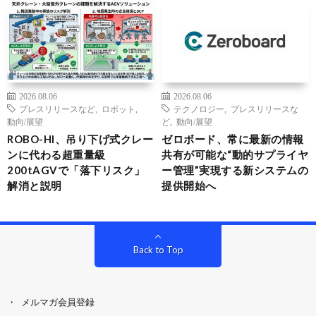
2026.08.06
2026.08.06
プレスリリースなど
,
ロボット
,
テクノロジー
,
プレスリリースな
動向/展望
ど
,
動向/展望
ROBO-HI、吊り下げ式クレー
ゼロボード、常に最新の情報
ンに代わる超重量級
共有が可能な“動的サプライヤ
200tAGVで「落下リスク」
ー管理”実現する新システムの
解消と説明
提供開始へ
Back to Top
メルマガ会員登録