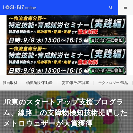
独自取材
物流施設/不動産
災害/事故/不祥事
テクノロジー/製品
JR東のスタートアップ支援プログラ
ム、線路上の支障物検知技術提唱した
メトロウェザーが大賞獲得