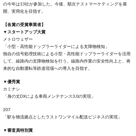
の今年は13社が参加した。今後、順次テストマーケティングを展
開、実用化を目指す。
【各賞の受賞事業者】
▼スタートアップ大賞
メトロウェザー
「小型・高性能ドップラーライダーによる支障物検知」
独自の信号処理技術による小型・高性能ドップラーライダーを活用
して、線路内の支障物検知を行う。線路内作業の安全性向上と、将
来的な自動運転等鉄道現場への導入を目指す。
▼優秀賞
カミナシ
「身の丈DXによる車両メンテナンス3.0の実現」
207
「駅を物流拠点としたラストワンマイル配送ビジネスの実現」
▼審査員特別賞