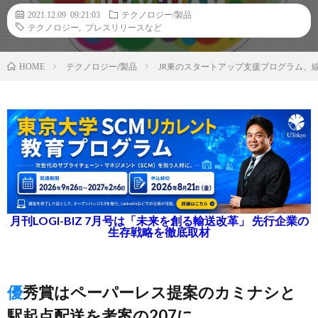
2021.12.09 09:21:03
テクノロジー/製品
テクノロジー
,
プレスリリースなど
テクノロジー/製品
JR東のスタートアップ支援プログラム、
HOME
月刊LOGI-BIZ 7月号は「未来を創る輸送改革」 先行企業の
生存戦略を徹底取材
優秀賞はペーパーレス提案のカミナシと
駅起点配送を考案の207に