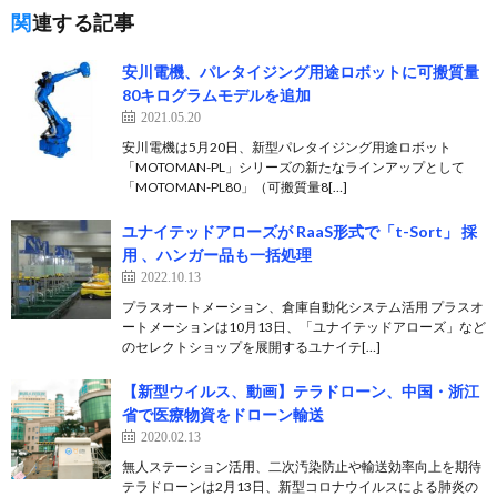
関連する記事
安川電機、パレタイジング用途ロボットに可搬質量
80キログラムモデルを追加
2021.05.20
安川電機は5月20日、新型パレタイジング用途ロボット
「MOTOMAN-PL」シリーズの新たなラインアップとして
「MOTOMAN-PL80」（可搬質量8[…]
ユナイテッドアローズが RaaS形式で「t-Sort」 採
用 、ハンガー品も一括処理
2022.10.13
プラスオートメーション、倉庫自動化システム活用 プラスオ
ートメーションは10月13日、「ユナイテッドアローズ」など
のセレクトショップを展開するユナイテ[…]
【新型ウイルス、動画】テラドローン、中国・浙江
省で医療物資をドローン輸送
2020.02.13
無人ステーション活用、二次汚染防止や輸送効率向上を期待
テラドローンは2月13日、新型コロナウイルスによる肺炎の