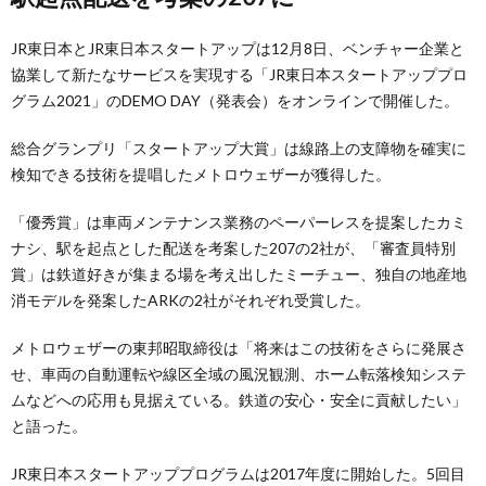
JR東日本とJR東日本スタートアップは12月8日、ベンチャー企業と
協業して新たなサービスを実現する「JR東日本スタートアッププロ
グラム2021」のDEMO DAY（発表会）をオンラインで開催した。
総合グランプリ「スタートアップ大賞」は線路上の支障物を確実に
検知できる技術を提唱したメトロウェザーが獲得した。
「優秀賞」は車両メンテナンス業務のペーパーレスを提案したカミ
ナシ、駅を起点とした配送を考案した207の2社が、「審査員特別
賞」は鉄道好きが集まる場を考え出したミーチュー、独自の地産地
消モデルを発案したARKの2社がそれぞれ受賞した。
メトロウェザーの東邦昭取締役は「将来はこの技術をさらに発展さ
せ、車両の自動運転や線区全域の風況観測、ホーム転落検知システ
ムなどへの応用も見据えている。鉄道の安心・安全に貢献したい」
と語った。
JR東日本スタートアッププログラムは2017年度に開始した。5回目