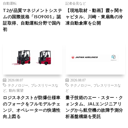
自動運転
記者会見など
T2が品質マネジメントシステ
【現地取材・動画】霞ヶ関キ
ムの国際規格「ISO9001」認
ャピタル、川崎・東扇島の冷
証取得、自動運転分野で国内
凍自動倉庫を公開
初
2026.08.07
2026.08.07
テクノロジー
,
プレスリリースな
テクノロジー
,
プレスリリースな
ど
,
動向/展望
ど
ロジスネクストが防爆仕様車
量子技術のエー・スター・ク
のフォークをフルモデルチェ
ォンタム、JALエンジニアリ
ンジ、オペレーターの快適性
ングから航空機の故障予測分
向上図る
析基盤構築を受託