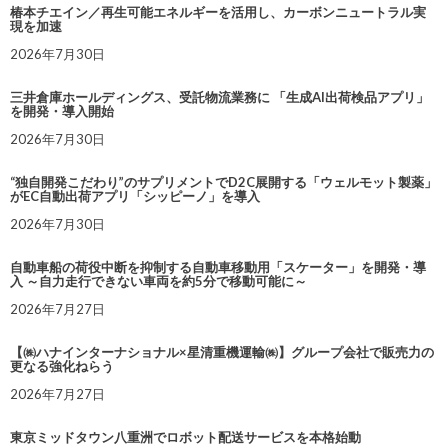
椿本チエイン／再生可能エネルギーを活用し、カーボンニュートラル実
現を加速
2026年7月30日
三井倉庫ホールディングス、受託物流業務に 「生成AI出荷検品アプリ」
を開発・導入開始
2026年7月30日
“独自開発こだわり”のサプリメントでD2C展開する「ウェルモット製薬」
がEC自動出荷アプリ「シッピーノ」を導入
2026年7月30日
自動車船の荷役中断を抑制する自動車移動用「スケーター」を開発・導
入 ～自力走行できない車両を約5分で移動可能に～
2026年7月27日
【㈱ハナインターナショナル×星清重機運輸㈱】グループ会社で販売力の
更なる強化ねらう
2026年7月27日
東京ミッドタウン八重洲でロボット配送サービスを本格始動