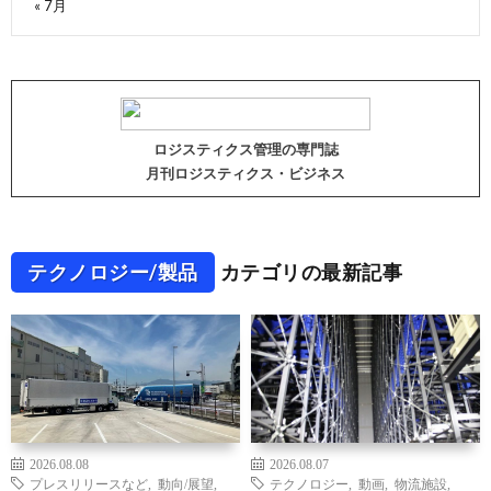
« 7月
ロジスティクス管理の専門誌
月刊ロジスティクス・ビジネス
テクノロジー/製品
カテゴリの最新記事
2026.08.08
2026.08.07
プレスリリースなど
,
動向/展望
,
テクノロジー
,
動画
,
物流施設
,