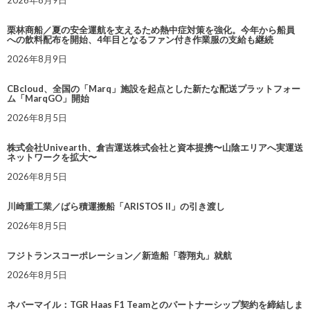
2026年8月9日
栗林商船／夏の安全運航を支えるため熱中症対策を強化。今年から船員
への飲料配布を開始、4年目となるファン付き作業服の支給も継続
2026年8月9日
CBcloud、全国の「Marq」施設を起点とした新たな配送プラットフォー
ム「MarqGO」開始
2026年8月5日
株式会社Univearth、倉吉運送株式会社と資本提携〜山陰エリアへ実運送
ネットワークを拡大〜
2026年8月5日
川崎重工業／ばら積運搬船「ARISTOS II」の引き渡し
2026年8月5日
フジトランスコーポレーション／新造船「蓉翔丸」就航
2026年8月5日
ネバーマイル：TGR Haas F1 Teamとのパートナーシップ契約を締結しま