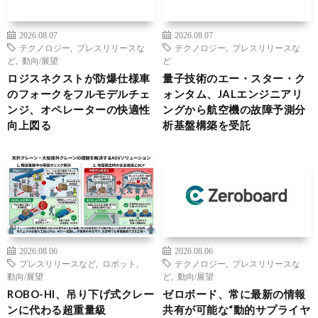
2026.08.07
2026.08.07
テクノロジー
,
プレスリリースな
テクノロジー
,
プレスリリースな
ど
,
動向/展望
ど
ロジスネクストが防爆仕様車
量子技術のエー・スター・ク
のフォークをフルモデルチェ
ォンタム、JALエンジニアリ
ンジ、オペレーターの快適性
ングから航空機の故障予測分
向上図る
析基盤構築を受託
2026.08.06
2026.08.06
プレスリリースなど
,
ロボット
,
テクノロジー
,
プレスリリースな
動向/展望
ど
,
動向/展望
ROBO-HI、吊り下げ式クレー
ゼロボード、常に最新の情報
ンに代わる超重量級
共有が可能な“動的サプライヤ