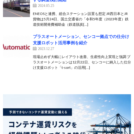
2024.05.25
ENEOSと連携、総合ステーション設置も想定 JR西日本とJR
貨物は5月24日、国土交通省の「令和5年度（2023年度）鉄
道技術開発費補助金（鉄道脱炭[…]
プラスオートメーション、センコー拠点での仕分け
支援ロボット活用事例を紹介
2023.12.27
現場止めず大幅にレイアウト改善、生産性向上実現と強調 プ
ラスオートメーションは12月22日、センコーに納入した仕分
け支援ロボット「t-sort」の活用[…]