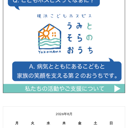
2026年8月
月
火
水
木
金
土
日