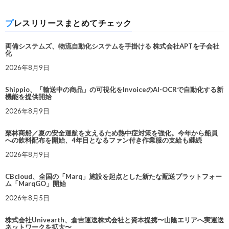
プレスリリースまとめてチェック
両備システムズ、物流自動化システムを手掛ける 株式会社APTを子会社
化
2026年8月9日
Shippio、「輸送中の商品」の可視化をInvoiceのAI-OCRで自動化する新
機能を提供開始
2026年8月9日
栗林商船／夏の安全運航を支えるため熱中症対策を強化。今年から船員
への飲料配布を開始、4年目となるファン付き作業服の支給も継続
2026年8月9日
CBcloud、全国の「Marq」施設を起点とした新たな配送プラットフォー
ム「MarqGO」開始
2026年8月5日
株式会社Univearth、倉吉運送株式会社と資本提携〜山陰エリアへ実運送
ネットワークを拡大〜