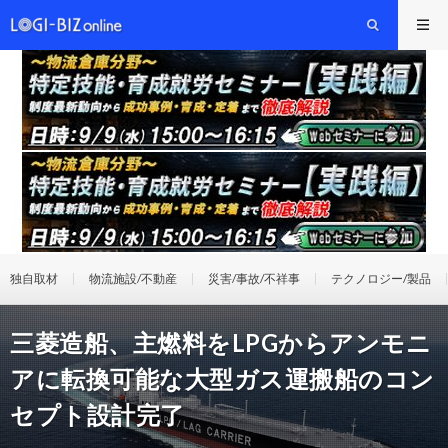
独自取材
物流施設/不動産
災害/事故/不祥事
テクノロジー/製品
三菱造船、主燃料をLPGからアンモニ
アに転換可能な大型ガス運搬船のコン
セプト設計完了