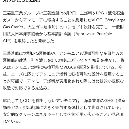
三菱重工業グループの三菱造船は6月9日、主燃料をLPG（液化石油
ガス）からアンモニアに転換することを想定したVLGC（Very Large
Gas Carrier、大型ガス運搬船）のコンセプト設計を完了し、一般財
団法人日本海事協会から基本設計承認（Approval in Principle、
AIP）を取得したと発表した。
三菱造船は大型LPG運搬船や、アンモニアも運搬可能な多目的ガス
運搬船の建造・引き渡しを計80隻以上行ってきた知見を生かし、将
来はアンモニア燃料に転換可能なVLGCの実現を目指している。今
後、ニーズに応じてアンモニア燃料に転換可能な設計を適用するこ
とが可能で、アンモニア燃料が実用化された際には比較的小規模な
改造で対応できる見込み。
燃焼してもCO2を排出しないアンモニアは、海事業界のGHG（温室
効果ガス）排出削減に大きく寄与する燃料として期待されている。
安定的なクリーンエネルギーとして今後活用が広がることが見込ま
れている。