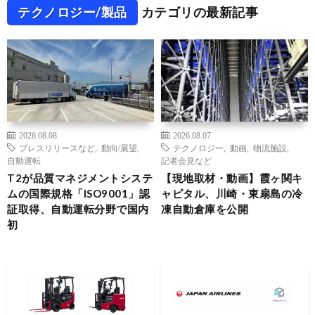
テクノロジー/製品
カテゴリの最新記事
2026.08.08
2026.08.07
プレスリリースなど
,
動向/展望
,
テクノロジー
,
動画
,
物流施設
,
自動運転
記者会見など
T2が品質マネジメントシステ
【現地取材・動画】霞ヶ関キ
ムの国際規格「ISO9001」認
ャピタル、川崎・東扇島の冷
証取得、自動運転分野で国内
凍自動倉庫を公開
初