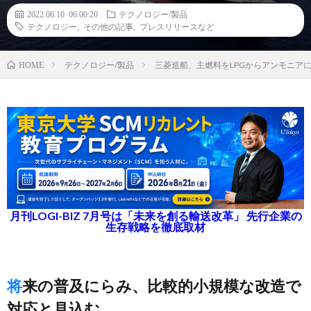
2022.06.10 06:00:20
テクノロジー/製品
テクノロジー
,
その他の記事
,
プレスリリースなど
テクノロジー/製品
三菱造船、主燃料をLPGからアンモニア
HOME
月刊LOGI-BIZ 7月号は「未来を創る輸送改革」 先行企業の
生存戦略を徹底取材
将来の普及にらみ、比較的小規模な改造で
対応と見込む