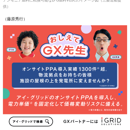
アンモニア燃料に転換可能なLPG燃料VLGCのイメージ図（三菱造船提
供）
（藤原秀行）