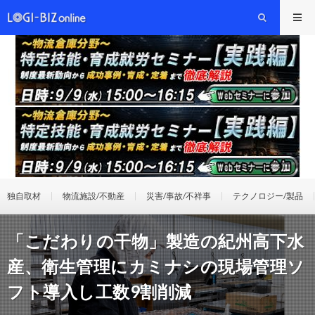
独自取材
物流施設/不動産
災害/事故/不祥事
テクノロジー/製品
「こだわりの干物」製造の紀州高下水
産、衛生管理にカミナシの現場管理ソ
フト導入し工数9割削減