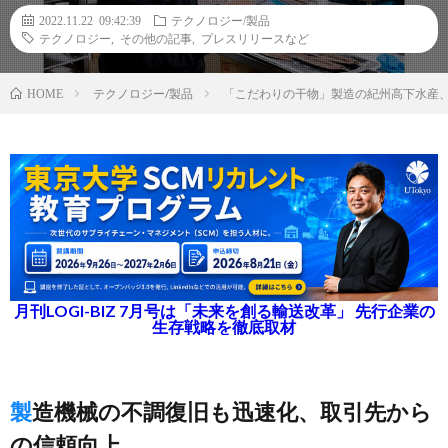
2022.11.22 09:42:39
テクノロジー/製品
テクノロジー
,
その他の記事
,
プレスリリースなど
テクノロジー/製品
「こだわりの干物」製造の紀州高下水産
HOME
月刊LOGI-BIZ 7月号は「未来を創る輸送改革」 先行企業の
生存戦略を徹底取材
製造機械の不調復旧も迅速化、取引先から
の信頼向上