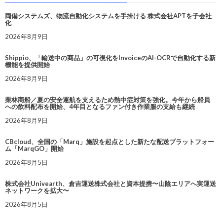
両備システムズ、物流自動化システムを手掛ける 株式会社APTを子会社
化
2026年8月9日
Shippio、「輸送中の商品」の可視化をInvoiceのAI-OCRで自動化する新
機能を提供開始
2026年8月9日
栗林商船／夏の安全運航を支えるため熱中症対策を強化。今年から船員
への飲料配布を開始、4年目となるファン付き作業服の支給も継続
2026年8月9日
CBcloud、全国の「Marq」施設を起点とした新たな配送プラットフォー
ム「MarqGO」開始
2026年8月5日
株式会社Univearth、倉吉運送株式会社と資本提携〜山陰エリアへ実運送
ネットワークを拡大〜
2026年8月5日