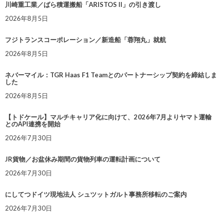
川崎重工業／ばら積運搬船「ARISTOS II」の引き渡し
2026年8月5日
フジトランスコーポレーション／新造船「蓉翔丸」就航
2026年8月5日
ネバーマイル：TGR Haas F1 Teamとのパートナーシップ契約を締結しま
した
2026年8月5日
【トドケール】マルチキャリア化に向けて、2026年7月よりヤマト運輸
とのAPI連携を開始
2026年7月30日
JR貨物／お盆休み期間の貨物列車の運転計画について
2026年7月30日
にしてつドイツ現地法人 シュツットガルト事務所移転のご案内
2026年7月30日