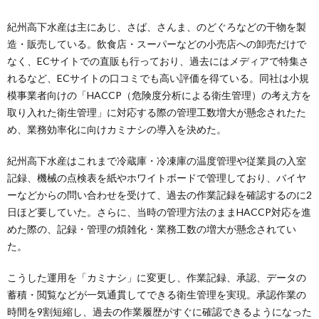
紀州高下水産は主にあじ、さば、さんま、のどぐろなどの干物を製
造・販売している。飲食店・スーパーなどの小売店への卸売だけで
なく、ECサイトでの直販も行っており、過去にはメディアで特集さ
れるなど、ECサイトの口コミでも高い評価を得ている。同社は小規
模事業者向けの「HACCP（危険度分析による衛生管理）の考え方を
取り入れた衛生管理」に対応する際の管理工数増大が懸念されたた
め、業務効率化に向けカミナシの導入を決めた。
紀州高下水産はこれまで冷蔵庫・冷凍庫の温度管理や従業員の入室
記録、機械の点検表を紙やホワイトボードで管理しており、バイヤ
ーなどからの問い合わせを受けて、過去の作業記録を確認するのに2
日ほど要していた。さらに、当時の管理方法のままHACCP対応を進
めた際の、記録・管理の煩雑化・業務工数の増大が懸念されてい
た。
こうした運用を「カミナシ」に変更し、作業記録、承認、データの
蓄積・閲覧などが一気通貫してできる衛生管理を実現。承認作業の
時間を9割短縮し、過去の作業履歴がすぐに確認できるようになった