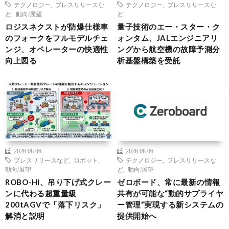
テクノロジー
,
プレスリリースな
テクノロジー
,
プレスリリースな
ど
,
動向/展望
ど
ロジスネクストが防爆仕様車
量子技術のエー・スター・ク
のフォークをフルモデルチェ
ォンタム、JALエンジニアリ
ンジ、オペレーターの快適性
ングから航空機の故障予測分
向上図る
析基盤構築を受託
2026.08.06
2026.08.06
プレスリリースなど
,
ロボット
,
テクノロジー
,
プレスリリースな
動向/展望
ど
,
動向/展望
ROBO-HI、吊り下げ式クレー
ゼロボード、常に最新の情報
ンに代わる超重量級
共有が可能な“動的サプライヤ
200tAGVで「落下リスク」
ー管理”実現する新システムの
解消と説明
提供開始へ