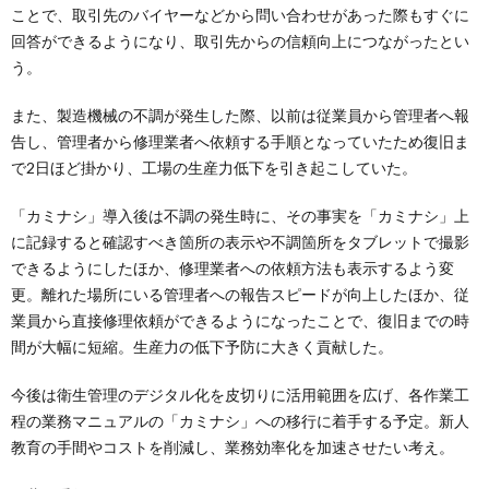
ことで、取引先のバイヤーなどから問い合わせがあった際もすぐに
回答ができるようになり、取引先からの信頼向上につながったとい
う。
また、製造機械の不調が発生した際、以前は従業員から管理者へ報
告し、管理者から修理業者へ依頼する手順となっていたため復旧ま
で2日ほど掛かり、工場の生産力低下を引き起こしていた。
「カミナシ」導入後は不調の発生時に、その事実を「カミナシ」上
に記録すると確認すべき箇所の表示や不調箇所をタブレットで撮影
できるようにしたほか、修理業者への依頼方法も表示するよう変
更。離れた場所にいる管理者への報告スピードが向上したほか、従
業員から直接修理依頼ができるようになったことで、復旧までの時
間が大幅に短縮。生産力の低下予防に大きく貢献した。
今後は衛生管理のデジタル化を皮切りに活用範囲を広げ、各作業工
程の業務マニュアルの「カミナシ」への移行に着手する予定。新人
教育の手間やコストを削減し、業務効率化を加速させたい考え。