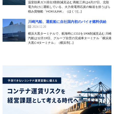
温室効果ガス排出3割削減見込む 商船三井は6月27日、北陸
電力向けに運航している、火力発電用石炭の輸送を担うばら
積み貨物船「HOKULINK」（ほくリ[…]
川崎汽船、運航船に自社国内初のバイオ燃料供給
2024.12.20
横浜大黒ターミナルで、航海時にCO2を190t削減見込む 川崎
汽船は12月19日、グループ自営の完成車ターミナル「横浜港
大黒C-4ターミナル」（横浜市[…]