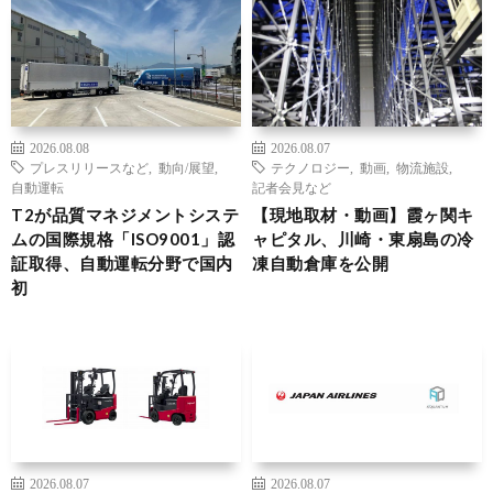
2026.08.08
2026.08.07
プレスリリースなど
,
動向/展望
,
テクノロジー
,
動画
,
物流施設
,
自動運転
記者会見など
T2が品質マネジメントシステ
【現地取材・動画】霞ヶ関キ
ムの国際規格「ISO9001」認
ャピタル、川崎・東扇島の冷
証取得、自動運転分野で国内
凍自動倉庫を公開
初
2026.08.07
2026.08.07