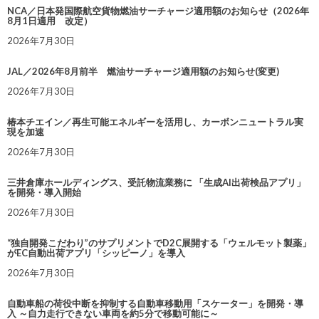
NCA／日本発国際航空貨物燃油サーチャージ適用額のお知らせ（2026年
8月1日適用 改定）
2026年7月30日
JAL／2026年8月前半 燃油サーチャージ適用額のお知らせ(変更)
2026年7月30日
椿本チエイン／再生可能エネルギーを活用し、カーボンニュートラル実
現を加速
2026年7月30日
三井倉庫ホールディングス、受託物流業務に 「生成AI出荷検品アプリ」
を開発・導入開始
2026年7月30日
“独自開発こだわり”のサプリメントでD2C展開する「ウェルモット製薬」
がEC自動出荷アプリ「シッピーノ」を導入
2026年7月30日
自動車船の荷役中断を抑制する自動車移動用「スケーター」を開発・導
入 ～自力走行できない車両を約5分で移動可能に～