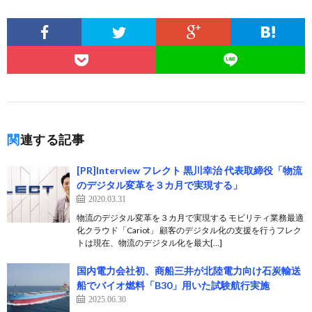
関連する記事
[PR]Interview フレクト 黒川幸治 代表取締役「物流
のデジタル変革を３カ月で実現する」
2020.03.31
物流のデジタル変革を３カ月で実現する モビリティ業務最適
化クラウド「Cariot」 顧客のデジタル化の支援を行うフレク
トは現在、物流のデジタル化を最大[…]
国内電力会社初、商船三井が北陸電力向け石炭輸送
船でバイオ燃料「B30」用いた試験航行実施
2025.06.30