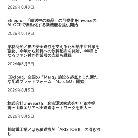
2026年8月9日
Shippio、「輸送中の商品」の可視化をInvoiceの
AI-OCRで自動化する新機能を提供開始
2026年8月9日
栗林商船／夏の安全運航を支えるため熱中症対策を
強化。今年から船員への飲料配布を開始、4年目と
なるファン付き作業服の支給も継続
2026年8月9日
CBcloud、全国の「Marq」施設を起点とした新た
な配送プラットフォーム「MarqGO」開始
2026年8月5日
株式会社Univearth、倉吉運送株式会社と資本提
携〜山陰エリアへ実運送ネットワークを拡大〜
2026年8月5日
川崎重工業／ばら積運搬船「ARISTOS II」の引き渡
し