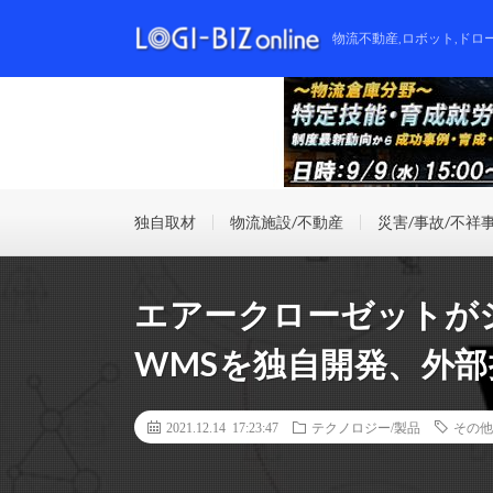
物流不動産,ロボット,ドロ
独自取材
物流施設/不動産
災害/事故/不祥
エアークローゼットが
WMSを独自開発、外部
2021.12.14 17:23:47
テクノロジー/製品
その他