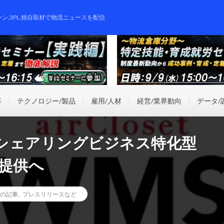
ーン,3PL,独自取材で物流ニュースを配信
事
テクノロジー/製品
雇用/人材
経営/業界動向
データ/
シェアリングビジネス特化型
提供へ
の記事
,
プレスリリースなど