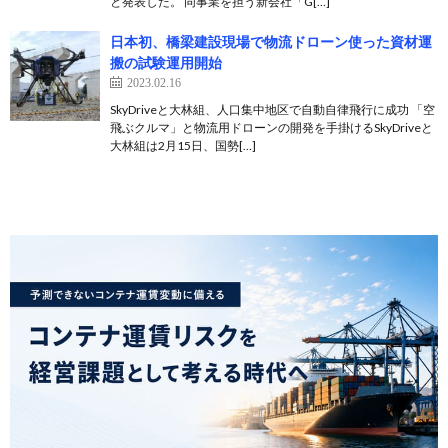
と発表した。 同事業を担う新会社「G[…]
日本初、橋梁建設現場で物流ドローン使った資材運
搬の試験運用開始
2023.02.16
SkyDriveと大林組、人口集中地区で自動自律飛行に成功 「空
飛ぶクルマ」と物流用ドローンの開発を手掛けるSkyDriveと
大林組は2月15日、国勢[…]