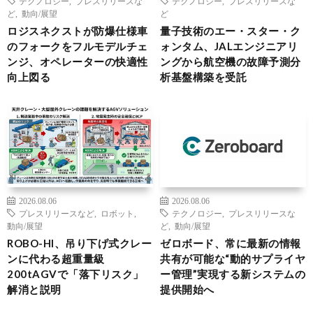
テクノロジー
,
プレスリリースな
テクノロジー
,
プレスリリースな
ど
,
動向/展望
ど
ロジスネクストが防爆仕様車
量子技術のエー・スター・ク
のフォークをフルモデルチェ
ォンタム、JALエンジニアリ
ンジ、オペレーターの快適性
ングから航空機の故障予測分
向上図る
析基盤構築を受託
2026.08.06
2026.08.06
プレスリリースなど
,
ロボット
,
テクノロジー
,
プレスリリースな
動向/展望
ど
,
動向/展望
ROBO-HI、吊り下げ式クレー
ゼロボード、常に最新の情報
ンに代わる超重量級
共有が可能な“動的サプライヤ
200tAGVで「落下リスク」
ー管理”実現する新システムの
解消と説明
提供開始へ