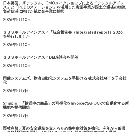
日本郵便、JPデジタル、GMOメイクショップによる「デジタルアドレ
ス」と「PUDOステーション」を活用した実証事業が国土交通省の物流
負荷低減に向けた補助金事業に採択
2026年8月10日
ＳＢＳホールディングス／「統合報告書（Integrated report）2026」
を発行しました
2026年8月10日
ＳＢＳホールディングス／DEI座談会を開催
2026年8月10日
両備システムズ、物流自動化システムを手掛ける 株式会社APTを子会社
化
2026年8月9日
Shippio、「輸送中の商品」の可視化をInvoiceのAI-OCRで自動化する新
機能を提供開始
2026年8月9日
栗林商船／夏の安全運航を支えるため熱中症対策を強化。今年から船員