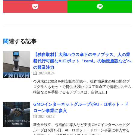
関連する記事
【独自取材】大和ハウス傘下のモノプラス、人の業
務代行可能なAIロボット「temi」の物流施設などへ
の普及注力
2020.08.24
今月末に200台を割安販売開始へ、操作簡易化の独自開発プ
ログラムもセットで提供 大和ハウス工業傘下で情報システム
構築などを手掛けるモノプラスは、自律走[…]
GMOインターネットグループがAI・ロボット・ド
ローン事業に参入
2024.06.18
新会社設立、包括的に導入など支援 GMOインターネットグ
ループは6月18日、AI・ロボット・ドローン事業に参入する