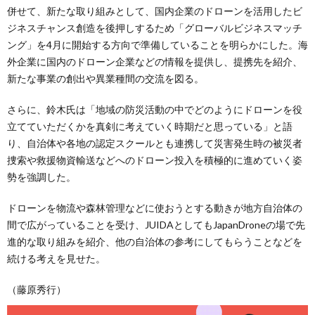
併せて、新たな取り組みとして、国内企業のドローンを活用したビ
ジネスチャンス創造を後押しするため「グローバルビジネスマッチ
ング」を4月に開始する方向で準備していることを明らかにした。海
外企業に国内のドローン企業などの情報を提供し、提携先を紹介、
新たな事業の創出や異業種間の交流を図る。
さらに、鈴木氏は「地域の防災活動の中でどのようにドローンを役
立てていただくかを真剣に考えていく時期だと思っている」と語
り、自治体や各地の認定スクールとも連携して災害発生時の被災者
捜索や救援物資輸送などへのドローン投入を積極的に進めていく姿
勢を強調した。
ドローンを物流や森林管理などに使おうとする動きが地方自治体の
間で広がっていることを受け、JUIDAとしてもJapanDroneの場で先
進的な取り組みを紹介、他の自治体の参考にしてもらうことなどを
続ける考えを見せた。
（藤原秀行）