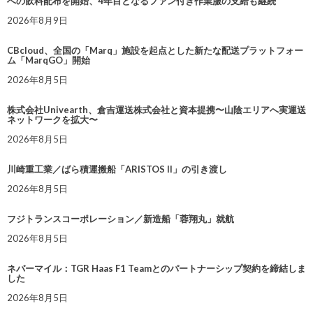
への飲料配布を開始、4年目となるファン付き作業服の支給も継続
2026年8月9日
CBcloud、全国の「Marq」施設を起点とした新たな配送プラットフォー
ム「MarqGO」開始
2026年8月5日
株式会社Univearth、倉吉運送株式会社と資本提携〜山陰エリアへ実運送
ネットワークを拡大〜
2026年8月5日
川崎重工業／ばら積運搬船「ARISTOS II」の引き渡し
2026年8月5日
フジトランスコーポレーション／新造船「蓉翔丸」就航
2026年8月5日
ネバーマイル：TGR Haas F1 Teamとのパートナーシップ契約を締結しま
した
2026年8月5日