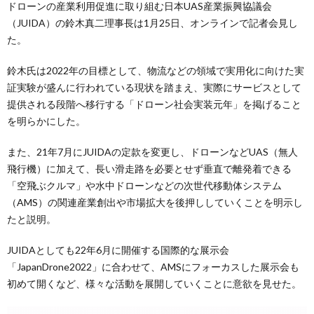
ドローンの産業利用促進に取り組む日本UAS産業振興協議会
（JUIDA）の鈴木真二理事長は1月25日、オンラインで記者会見し
た。
鈴木氏は2022年の目標として、物流などの領域で実用化に向けた実
証実験が盛んに行われている現状を踏まえ、実際にサービスとして
提供される段階へ移行する「ドローン社会実装元年」を掲げること
を明らかにした。
また、21年7月にJUIDAの定款を変更し、ドローンなどUAS（無人
飛行機）に加えて、長い滑走路を必要とせず垂直で離発着できる
「空飛ぶクルマ」や水中ドローンなどの次世代移動体システム
（AMS）の関連産業創出や市場拡大を後押ししていくことを明示し
たと説明。
JUIDAとしても22年6月に開催する国際的な展示会
「JapanDrone2022」に合わせて、AMSにフォーカスした展示会も
初めて開くなど、様々な活動を展開していくことに意欲を見せた。