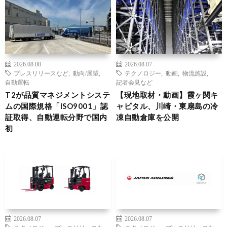
2026.08.08
2026.08.07
プレスリリースなど
,
動向/展望
,
テクノロジー
,
動画
,
物流施設
,
自動運転
記者会見など
T2が品質マネジメントシステ
【現地取材・動画】霞ヶ関キ
ムの国際規格「ISO9001」認
ャピタル、川崎・東扇島の冷
証取得、自動運転分野で国内
凍自動倉庫を公開
初
2026.08.07
2026.08.07