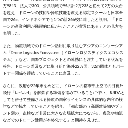
万9843、法人で300、公共領域で95の計2万238と初めて2万の大台
を超え、ドローンの技術や操縦技能を教える認定スクールも日本全
国で265、インドネシアでも1つの計266校に達したと説明。「ドロ
ーンの産業利用が飛躍的に広がったことが背景にある」との見方を
表明した。
また、物流領域でのドローン活用に取り組むアジアのコンソーシア
ム「Drone Logistics Ecosystem（ドローンロジスティクスエコシス
テム）」など、国際プロジェクトとの連携にも注力している状況を
報告。ドローン普及などに取り組む海外22カ国、32の団体ともパー
トナー関係を締結していることに言及した。
さらに、政府が22年末をめどに、ドローンの都市部上空での目視外
飛行「レベル4」を解禁する準備を進めていることに伴い、JUIDAと
しても併せて整備される操縦の国家ライセンスの具体的な内容の検
討などで協力していることを紹介。「都市部の（高層建築物やプラ
ント類の）点検など非常に大きな市場拡大につながる。農業や物流
などでのドローン活用が本格化する」と期待を見せた。