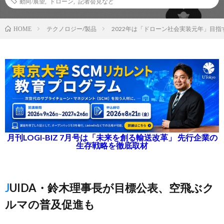
動向/展望
,
ドローン
,
記者会見など
テクノロジー/製品
2022年は「ドローン社会実装元年」目指
HOME
月刊LOGI-BIZ 7月号は「未来を創る輸送改革」 先行企業の
生存戦略を徹底取材
JUIDA・鈴木理事長が目標公表、空飛ぶク
ルマの普及促進も