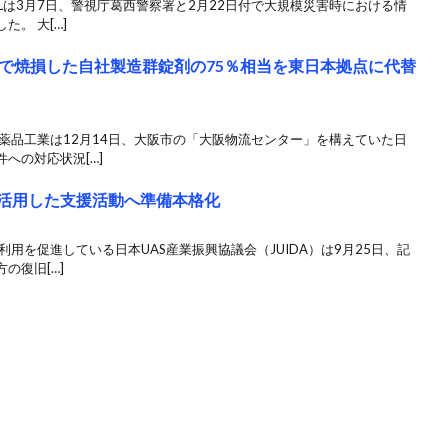
SLは3月7日、警視庁葛西警察署と2月22日付で大規模災害時における情
。 大[…]
で焼損した自社製造群錠剤の75％相当を東日本拠点に代替
薬品工業は12月14日、大阪市の「大阪物流センター」を構えていた日
への対応状況[…]
ン活用した支援活動へ準備本格化
用を促進している日本UAS産業振興協議会（JUIDA）は9月25日、記
の復旧[…]