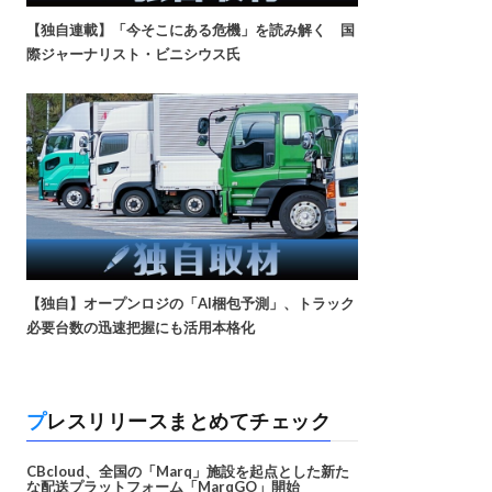
【独自連載】「今そこにある危機」を読み解く 国
際ジャーナリスト・ビニシウス氏
【独自】オープンロジの「AI梱包予測」、トラック
必要台数の迅速把握にも活用本格化
プレスリリースまとめてチェック
CBcloud、全国の「Marq」施設を起点とした新た
な配送プラットフォーム「MarqGO」開始