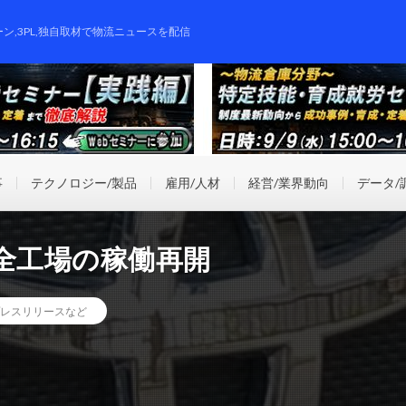
ーン,3PL,独自取材で物流ニュースを配信
事
テクノロジー/製品
雇用/人材
経営/業界動向
データ/
全工場の稼働再開
レスリリースなど