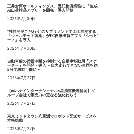
三井倉庫ホールディングス、受託物流業務に 「生成
AI出荷検品アプリ」を開発・導入開始
2026年7月30日
“独自開発こだわり”のサプリメントでD2C展開する
「ウェルモット製薬」がEC自動出荷アプリ「シッピ
ーノ」を導入
2026年7月30日
自動車船の荷役中断を抑制する自動車移動用「スケ
ーター」を開発・導入 ～自力走行できない車両を約
5分で移動可能に～
2026年7月27日
【㈱ハナインターナショナル×星清重機運輸㈱】グ
ループ会社で販売力の更なる強化ねらう
2026年7月27日
東京ミッドタウン八重洲でロボット配送サービスを
本格始動
2026年7月27日