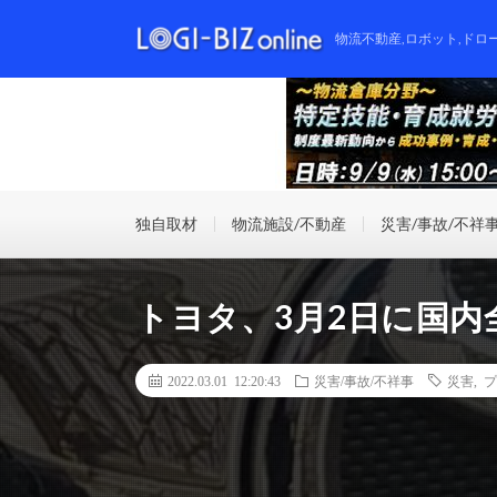
物流不動産,ロボット,ドロ
独自取材
物流施設/不動産
災害/事故/不祥
トヨタ、3月2日に国内
2022.03.01 12:20:43
災害/事故/不祥事
災害
,
プ