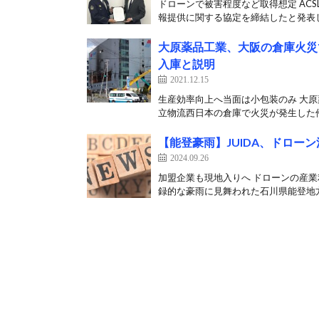
ドローンで被害程度など取得想定 AC
報提供に関する協定を締結したと発表した
大原薬品工業、大阪の倉庫火災
入庫と説明
2021.12.15
生産効率向上へ当面は小包装のみ 大原
立物流西日本の倉庫で火災が発生した件
【能登豪雨】JUIDA、ドロー
2024.09.26
加盟企業も現地入りへ ドローンの産業利
録的な豪雨に見舞われた石川県能登地方