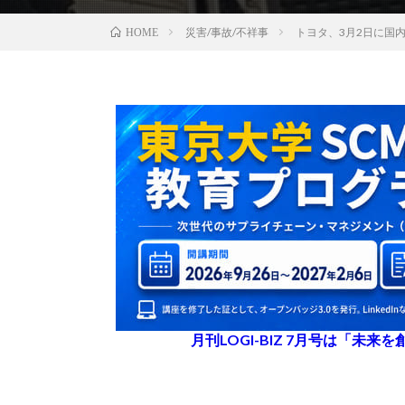
災害/事故/不祥事
トヨタ、3月2日に国
HOME
月刊LOGI-BIZ 7月号は「未