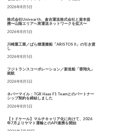
2026年8月5日
株式会社Univearth、倉吉運送株式会社と資本提
携〜山陰エリアへ実運送ネットワークを拡大〜
2026年8月5日
川崎重工業／ばら積運搬船「ARISTOS II」の引き渡
し
2026年8月5日
フジトランスコーポレーション／新造船「蓉翔丸」
就航
2026年8月5日
ネバーマイル：TGR Haas F1 Teamとのパートナー
シップ契約を締結しました
2026年8月5日
【トドケール】マルチキャリア化に向けて、2026
年7月よりヤマト運輸とのAPI連携を開始
2026年7月30日