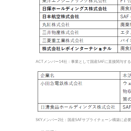
ACTメンバー14社：事業として国産SAFに直接関与す
SKYメンバー2社：国産SAFサプライチェーン構築に必