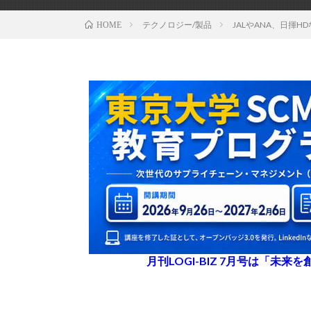
テクノロジー/製品
JALやANA、日揮
HOME
月刊LOGI-BIZ 7月号は「未