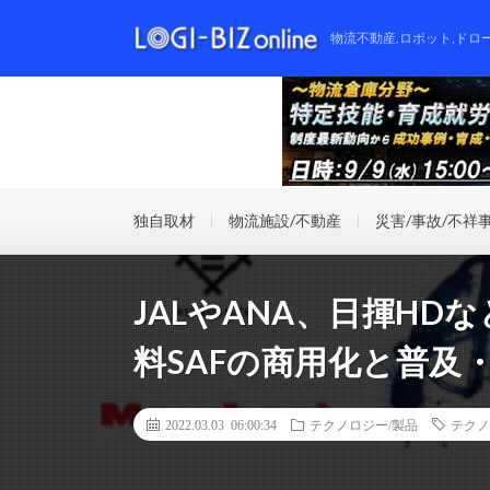
物流不動産,ロボット,ドロ
独自取材
物流施設/不動産
災害/事故/不祥
JALやANA、日揮HD
料SAFの商用化と普及
2022.03.03 06:00:34
テクノロジー/製品
テクノ