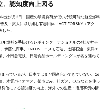
立、認知度向上図る
16社は3月2日、国産の環境負荷が低い持続可能な航空燃料
F）の商用化と普及・拡大に取り組む有志団体「ACT FOR SKY（アク
表した。
ゼル燃料を手掛けるレボインターナショナルの4社が幹事
産、伊藤忠商事、ENEOS、コスモ石油、太陽石油、東洋エ
業、小田急電鉄、日清食品ホールディングスが名を連ねて
高まっているが、日本ではまだ国産化ができていない。16
油、木質バイオマス、都市ごみ、排ガス、CO2などを使っ
情報発信による認知度の向上、海外での生産・活用事例の情