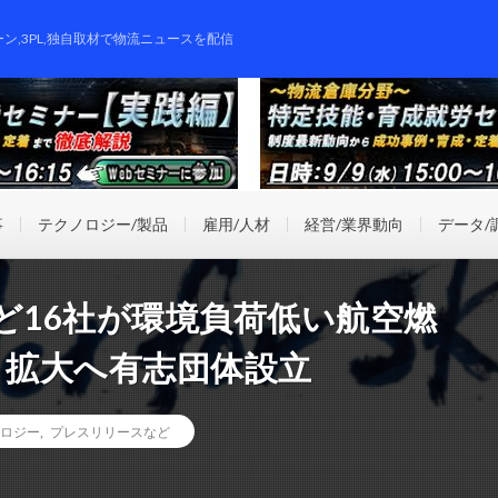
ーン,3PL,独自取材で物流ニュースを配信
事
テクノロジー/製品
雇用/人材
経営/業界動向
データ/
など16社が環境負荷低い航空燃
・拡大へ有志団体設立
ロジー
,
プレスリリースなど