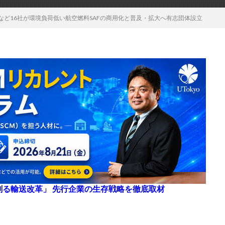
HDなど16社が環境負荷低い航空燃料SAFの商用化と普及・拡大へ有志団体設立
来を創る輸送改革」 先行企業の生存戦略を徹底取材