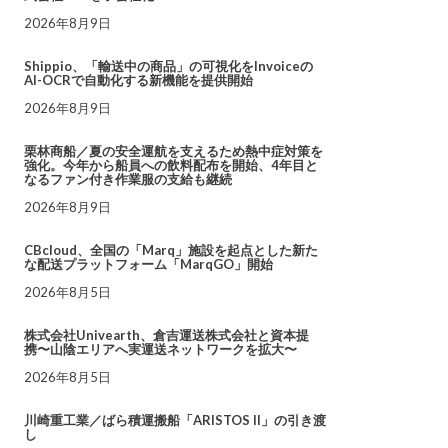
2026年8月9日
Shippio、「輸送中の商品」の可視化をInvoiceの
AI-OCRで自動化する新機能を提供開始
2026年8月9日
栗林商船／夏の安全運航を支えるため熱中症対策を
強化。今年から船員への飲料配布を開始、4年目と
なるファン付き作業服の支給も継続
2026年8月9日
CBcloud、全国の「Marq」施設を起点とした新た
な配送プラットフォーム「MarqGO」開始
2026年8月5日
株式会社Univearth、倉吉運送株式会社と資本提
携〜山陰エリアへ実運送ネットワークを拡大〜
2026年8月5日
川崎重工業／ばら積運搬船「ARISTOS II」の引き渡
し