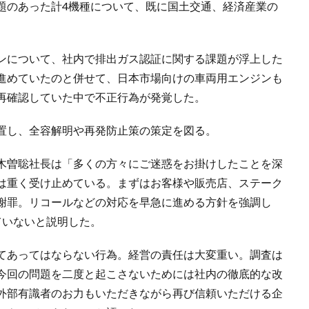
題のあった計4機種について、既に国土交通、経済産業の
ンについて、社内で排出ガス認証に関する課題が浮上した
進めていたのと併せて、日本市場向けの車両用エンジンも
再確認していた中で不正行為が発覚した。
置し、全容解明や再発防止策の策定を図る。
木曽聡社長は「多くの方々にご迷惑をお掛けしたことを深
は重く受け止めている。まずはお客様や販売店、ステーク
謝罪。リコールなどの対応を早急に進める方針を強調し
ていないと説明した。
てあってはならない行為。経営の責任は大変重い。調査は
今回の問題を二度と起こさないためには社内の徹底的な改
外部有識者のお力もいただきながら再び信頼いただける企