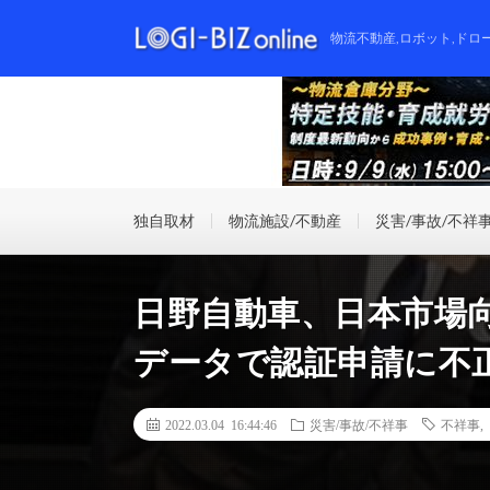
物流不動産,ロボット,ドロ
独自取材
物流施設/不動産
災害/事故/不祥
日野自動車、日本市場
データで認証申請に不
2022.03.04 16:44:46
災害/事故/不祥事
不祥事
,