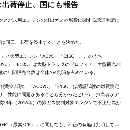
は出荷停止、国にも報告
ックとバス用エンジンの排出ガスや燃費に関する認証申請に
。
両は同日、出荷を停止することを決めた。
」と大型エンジン「A09C」「E13C」。このうち
09C」「E13C」は大型トラックのプロフィア、大型観光バ
種の年間販売台数は全体の4割弱を占めている。
化耐久試験、「AC09C」「E13C」は認証試験の燃費測定
り、性能に問題があることも分かったという。担当者がデ
28年（2016年）の排ガス規制対象エンジンで不正行為が
04C（尿素SCR）」に関しても、不正の有無は判明してい