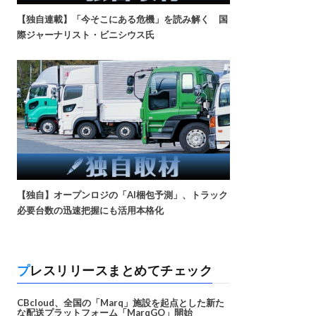
【独自連載】「今そこにある危機」を読み解く 国
際ジャーナリスト・ビニシウス氏
【独自】オープンロジの「AI梱包予測」、トラック
必要台数の迅速把握にも活用本格化
プレスリリースまとめてチェック
CBcloud、全国の「Marq」施設を起点とした新た
な配送プラットフォーム「MarqGO」開始