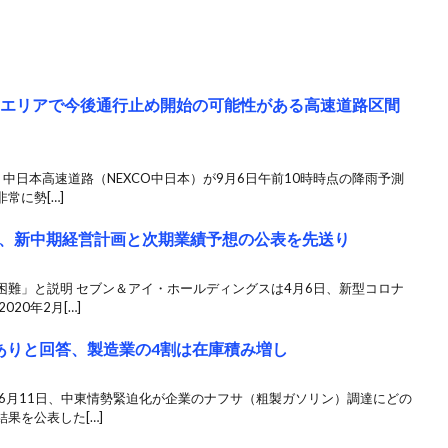
縄エリアで今後通行止め開始の可能性がある高速道路区間
 中日本高速道路（NEXCO中日本）が9月6日午前10時時点の降雨予測
常に勢[…]
、新中期経営計画と次期業績予想の公表を先送り
困難」と説明 セブン＆アイ・ホールディングスは4月6日、新型コロナ
20年2月[…]
ありと回答、製造業の4割は在庫積み増し
6月11日、中東情勢緊迫化が企業のナフサ（粗製ガソリン）調達にどの
果を公表した[…]