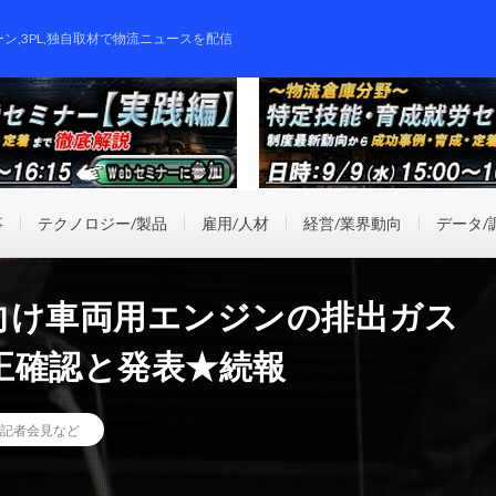
ーン,3PL,独自取材で物流ニュースを配信
事
テクノロジー/製品
雇用/人材
経営/業界動向
データ/
向け車両用エンジンの排出ガス
正確認と発表★続報
記者会見など