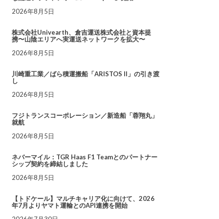
2026年8月5日
株式会社Univearth、倉吉運送株式会社と資本提
携〜山陰エリアへ実運送ネットワークを拡大〜
2026年8月5日
川崎重工業／ばら積運搬船「ARISTOS II」の引き渡
し
2026年8月5日
フジトランスコーポレーション／新造船「蓉翔丸」
就航
2026年8月5日
ネバーマイル：TGR Haas F1 Teamとのパートナー
シップ契約を締結しました
2026年8月5日
【トドケール】マルチキャリア化に向けて、2026
年7月よりヤマト運輸とのAPI連携を開始
2026年7月30日