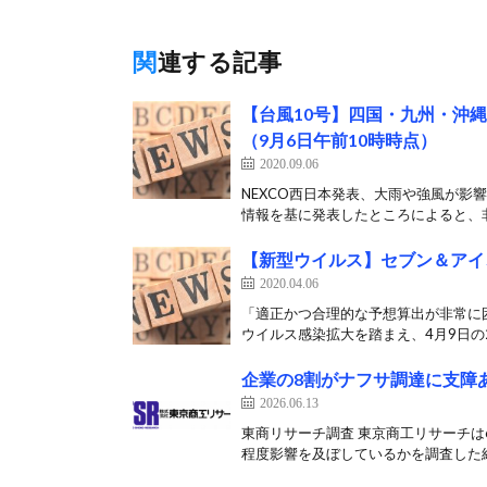
関連する記事
【台風10号】四国・九州・沖
（9月6日午前10時時点）
2020.09.06
NEXCO西日本発表、大雨や強風が影響
情報を基に発表したところによると、非
【新型ウイルス】セブン＆アイ
2020.04.06
「適正かつ合理的な予想算出が非常に
ウイルス感染拡大を踏まえ、4月9日の20
企業の8割がナフサ調達に支障
2026.06.13
東商リサーチ調査 東京商工リサーチは
程度影響を及ぼしているかを調査した結