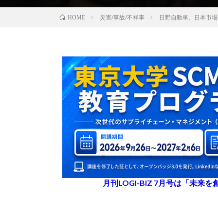
災害/事故/不祥事
日野自動車、日本市場
HOME
月刊LOGI-BIZ 7月号は「未