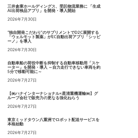
三井倉庫ホールディングス、受託物流業務に 「生成
AI出荷検品アプリ」を開発・導入開始
2026年7月30日
“独自開発こだわり”のサプリメントでD2C展開する
「ウェルモット製薬」がEC自動出荷アプリ「シッピ
ーノ」を導入
2026年7月30日
自動車船の荷役中断を抑制する自動車移動用「スケ
ーター」を開発・導入 ～自力走行できない車両を約
5分で移動可能に～
2026年7月27日
【㈱ハナインターナショナル×星清重機運輸㈱】グ
ループ会社で販売力の更なる強化ねらう
2026年7月27日
東京ミッドタウン八重洲でロボット配送サービスを
本格始動
2026年7月27日