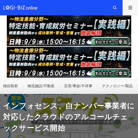
独自取材
物流施設/不動産
災害/事故/不祥事
テクノロジー/製品
インフォセンス、白ナンバー事業者に
対応したクラウドのアルコールチェ
ックサービス開始