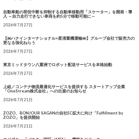
自動車船の荷役中断を抑制する自動車移動用「スケーター」を開発・導
入 ～自力走行できない車両を約5分で移動可能に～
2026年7月27日
【㈱ハナインターナショナル×星清重機運輸㈱】グループ会社で販売力の
更なる強化ねらう
2026年7月27日
東京ミッドタウン八重洲でロボット配送サービスを本格始動
2026年7月27日
上組／コンテナ物流最適化サービスを提供する スタートアップ企業
「OneStream株式会社」への出資のお知らせ
2026年7月21日
ZOZO、BONJOUR SAGANの自社EC拡大に向け「Fulfillment by
ZOZO」を提供開始
2026年7月21日