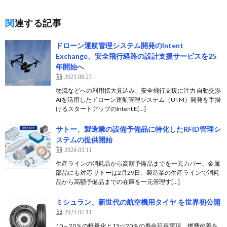
関連する記事
ドローン運航管理システム開発のIntent
Exchange、安全飛行経路の設計支援サービスを25
年開始へ
2023.08.23
物流などへの利用拡大見込み、安全飛行支援に注力 自動交渉
AIを活用したドローン運航管理システム（UTM）開発を手掛
けるスタートアップのIntent E[…]
サトー、製造業の設備予備品に特化したRFID管理シ
ステムの提供開始
2024.03.11
生産ラインの消耗品から高額予備品までを一元カバー、金属
部品にも対応 サトーは2月29日、製造業の生産ラインで消耗
品から高額予備品までの在庫を一元管理す[…]
ミシュラン、新世代の航空機用タイヤ を世界初公開
2023.07.11
10～20％の軽量化と15〰20％の寿命延長実現、燃費改善を