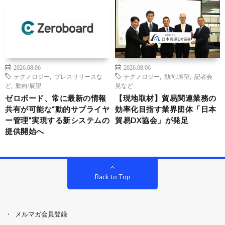
2026.08.06
2026.08.06
テクノロジー
,
プレスリリースな
テクノロジー
,
動向/展望
,
記者会
ど
,
動向/展望
見など
ゼロボード、常に最新の情報
【現地取材】貿易関連業務の
共有が可能な“動的サプライヤ
効率化目指す業界団体「日本
ー管理”実現する新システムの
貿易DX協会」が発足
提供開始へ
Back to Top
メルマガ会員登録