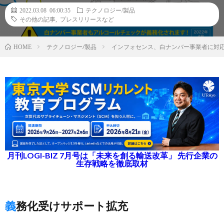
2022.03.08 06:00:35
テクノロジー/製品
その他の記事
,
プレスリリースなど
テクノロジー/製品
インフォセンス、白ナンバー事業者に対
HOME
月刊LOGI-BIZ 7月号は「未来を創る輸送改革」 先行企業の
生存戦略を徹底取材
義務化受けサポート拡充