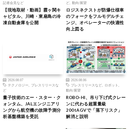
記者会見など
ど
,
動向/展望
【現地取材・動画】霞ヶ関キ
ロジスネクストが防爆仕様車
ャピタル、川崎・東扇島の冷
のフォークをフルモデルチェ
凍自動倉庫を公開
ンジ、オペレーターの快適性
向上図る
2026.08.07
2026.08.06
テクノロジー
,
プレスリリースな
プレスリリースなど
,
ロボット
,
ど
動向/展望
量子技術のエー・スター・ク
ROBO-HI、吊り下げ式クレー
ォンタム、JALエンジニアリ
ンに代わる超重量級
ングから航空機の故障予測分
200tAGVで「落下リスク」
析基盤構築を受託
解消と説明