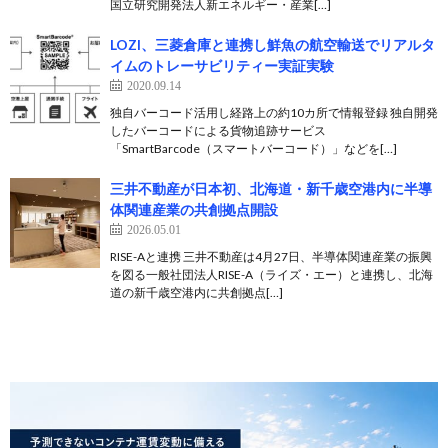
国立研究開発法人新エネルギー・産業[…]
LOZI、三菱倉庫と連携し鮮魚の航空輸送でリアルタ
イムのトレーサビリティー実証実験
2020.09.14
独自バーコード活用し経路上の約10カ所で情報登録 独自開発
したバーコードによる貨物追跡サービス
「SmartBarcode（スマートバーコード）」などを[…]
三井不動産が日本初、北海道・新千歳空港内に半導
体関連産業の共創拠点開設
2026.05.01
RISE-Aと連携 三井不動産は4月27日、半導体関連産業の振興
を図る一般社団法人RISE-A（ライズ・エー）と連携し、北海
道の新千歳空港内に共創拠点[…]