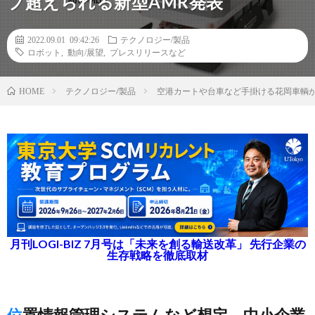
プ超えられる新型AMR発表
2022.09.01 09:42:26
テクノロジー/製品
ロボット
,
動向/展望
,
プレスリリースなど
テクノロジー/製品
空港カートや台車など手掛ける花岡車輌が
HOME
月刊LOGI-BIZ 7月号は「未来を創る輸送改革」 先行企業の
生存戦略を徹底取材
位置情報管理システムなど想定、中小企業