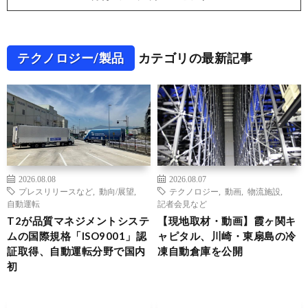
テクノロジー/製品
カテゴリの最新記事
2026.08.08
2026.08.07
プレスリリースなど
,
動向/展望
,
テクノロジー
,
動画
,
物流施設
,
自動運転
記者会見など
T2が品質マネジメントシステ
【現地取材・動画】霞ヶ関キ
ムの国際規格「ISO9001」認
ャピタル、川崎・東扇島の冷
証取得、自動運転分野で国内
凍自動倉庫を公開
初