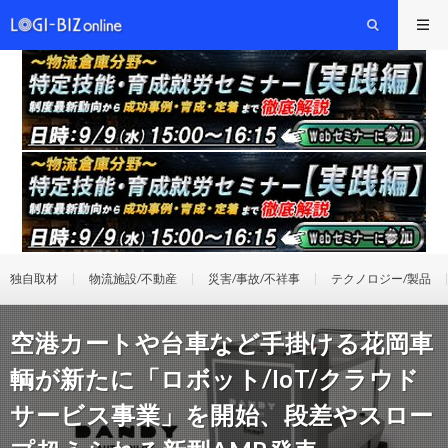
独自取材
物流施設/不動産
災害/事故/不祥事
テクノロジー/製品
空港カートや台車など手掛ける花岡車
輌が新たに「ロボット/IoT/クラウド
サービス事業」を開始、段差やスロー