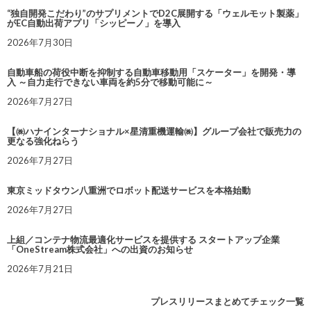
“独自開発こだわり”のサプリメントでD2C展開する「ウェルモット製薬」
がEC自動出荷アプリ「シッピーノ」を導入
2026年7月30日
自動車船の荷役中断を抑制する自動車移動用「スケーター」を開発・導
入 ～自力走行できない車両を約5分で移動可能に～
2026年7月27日
【㈱ハナインターナショナル×星清重機運輸㈱】グループ会社で販売力の
更なる強化ねらう
2026年7月27日
東京ミッドタウン八重洲でロボット配送サービスを本格始動
2026年7月27日
上組／コンテナ物流最適化サービスを提供する スタートアップ企業
「OneStream株式会社」への出資のお知らせ
2026年7月21日
プレスリリースまとめてチェック一覧