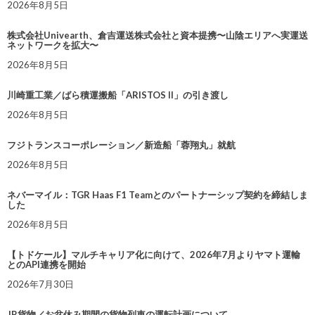
2026年8月5日
株式会社Univearth、倉吉運送株式会社と資本提携〜山陰エリアへ実運送
ネットワークを拡大〜
2026年8月5日
川崎重工業／ばら積運搬船「ARISTOS II」の引き渡し
2026年8月5日
フジトランスコーポレーション／新造船「蓉翔丸」就航
2026年8月5日
ネバーマイル：TGR Haas F1 Teamとのパートナーシップ契約を締結しま
した
2026年8月5日
【トドケール】マルチキャリア化に向けて、2026年7月よりヤマト運輸
とのAPI連携を開始
2026年7月30日
JR貨物／お盆休み期間の貨物列車の運転計画について