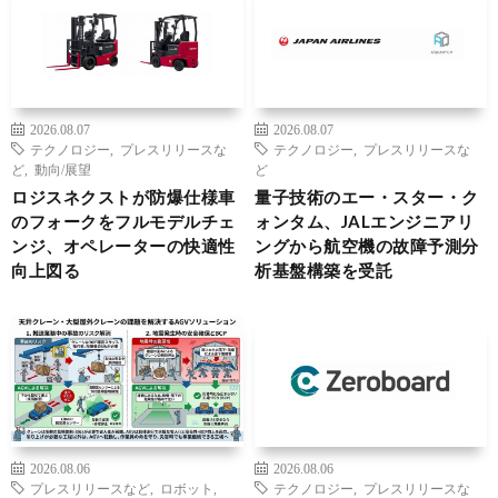
2026.08.07
2026.08.07
テクノロジー
,
プレスリリースな
テクノロジー
,
プレスリリースな
ど
,
動向/展望
ど
ロジスネクストが防爆仕様車
量子技術のエー・スター・ク
のフォークをフルモデルチェ
ォンタム、JALエンジニアリ
ンジ、オペレーターの快適性
ングから航空機の故障予測分
向上図る
析基盤構築を受託
2026.08.06
2026.08.06
プレスリリースなど
,
ロボット
,
テクノロジー
,
プレスリリースな