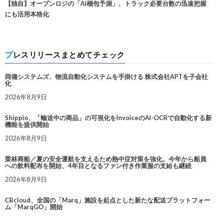
【独自】オープンロジの「AI梱包予測」、トラック必要台数の迅速把握
にも活用本格化
プレスリリースまとめてチェック
両備システムズ、物流自動化システムを手掛ける 株式会社APTを子会社
化
2026年8月9日
Shippio、「輸送中の商品」の可視化をInvoiceのAI-OCRで自動化する新
機能を提供開始
2026年8月9日
栗林商船／夏の安全運航を支えるため熱中症対策を強化。今年から船員
への飲料配布を開始、4年目となるファン付き作業服の支給も継続
2026年8月9日
CBcloud、全国の「Marq」施設を起点とした新たな配送プラットフォー
ム「MarqGO」開始