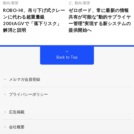
動向/展望
ど
,
動向/展望
ROBO-HI、吊り下げ式クレー
ゼロボード、常に最新の情報
ンに代わる超重量級
共有が可能な“動的サプライヤ
200tAGVで「落下リスク」
ー管理”実現する新システムの
解消と説明
提供開始へ
Back to Top
メルマガ会員登録
プライバシーポリシー
広告掲載
会社概要