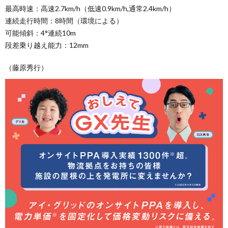
最高時速：高速2.7km/h（低速0.9km/h,通常2.4km/h）
連続走行時間：8時間（環境による）
可能傾斜：4°連続10m
段差乗り越え能力：12mm
（藤原秀行）