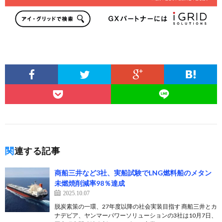
関連する記事
商船三井など3社、実船試験でLNG燃料船のメタン
未燃焼削減率98％達成
2025.10.07
脱炭素策の一環、27年度以降の社会実装目指す 商船三井とカ
ナデビア、ヤンマーパワーソリューションの3社は10月7日、