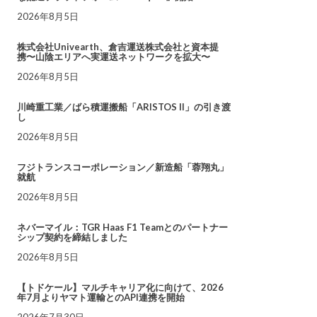
2026年8月5日
株式会社Univearth、倉吉運送株式会社と資本提
携〜山陰エリアへ実運送ネットワークを拡大〜
2026年8月5日
川崎重工業／ばら積運搬船「ARISTOS II」の引き渡
し
2026年8月5日
フジトランスコーポレーション／新造船「蓉翔丸」
就航
2026年8月5日
ネバーマイル：TGR Haas F1 Teamとのパートナー
シップ契約を締結しました
2026年8月5日
【トドケール】マルチキャリア化に向けて、2026
年7月よりヤマト運輸とのAPI連携を開始
2026年7月30日