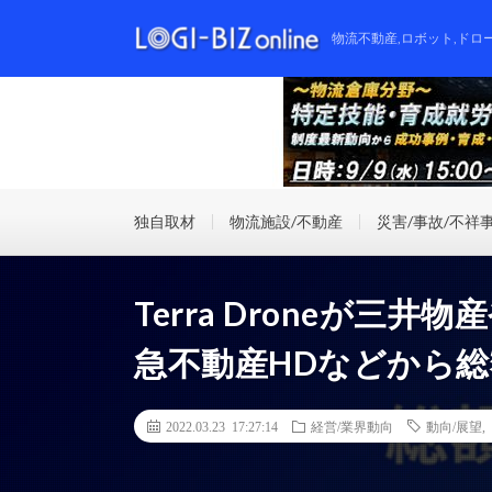
物流不動産,ロボット,ドロ
独自取材
物流施設/不動産
災害/事故/不祥
Terra Droneが三
急不動産HDなどから総
2022.03.23 17:27:14
経営/業界動向
動向/展望
,