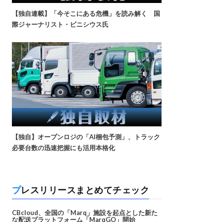
【独自連載】「今そこにある危機」を読み解く 国
際ジャーナリスト・ビニシウス氏
【独自】オープンロジの「AI梱包予測」、トラック
必要台数の迅速把握にも活用本格化
プレスリリースまとめてチェック
CBcloud、全国の「Marq」施設を起点とした新た
な配送プラットフォーム「MarqGO」開始