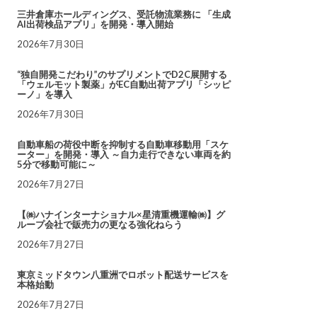
三井倉庫ホールディングス、受託物流業務に 「生成
AI出荷検品アプリ」を開発・導入開始
2026年7月30日
“独自開発こだわり”のサプリメントでD2C展開する
「ウェルモット製薬」がEC自動出荷アプリ「シッピ
ーノ」を導入
2026年7月30日
自動車船の荷役中断を抑制する自動車移動用「スケ
ーター」を開発・導入 ～自力走行できない車両を約
5分で移動可能に～
2026年7月27日
【㈱ハナインターナショナル×星清重機運輸㈱】グ
ループ会社で販売力の更なる強化ねらう
2026年7月27日
東京ミッドタウン八重洲でロボット配送サービスを
本格始動
2026年7月27日