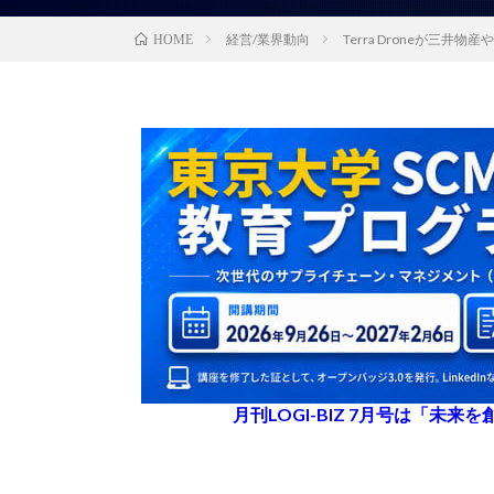
経営/業界動向
Terra Droneが三
HOME
月刊LOGI-BIZ 7月号は「未