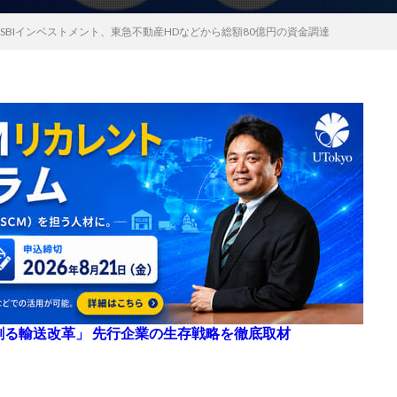
井物産やSBIインベストメント、東急不動産HDなどから総額80億円の資金調達
来を創る輸送改革」 先行企業の生存戦略を徹底取材