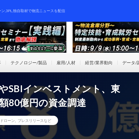
ーン,3PL,独自取材で物流ニュースを配信
事
テクノロジー/製品
雇用/人材
経営/業界動向
データ/
井物産やSBIインベストメント、東
額80億円の資金調達
ドローン
,
プレスリリースなど