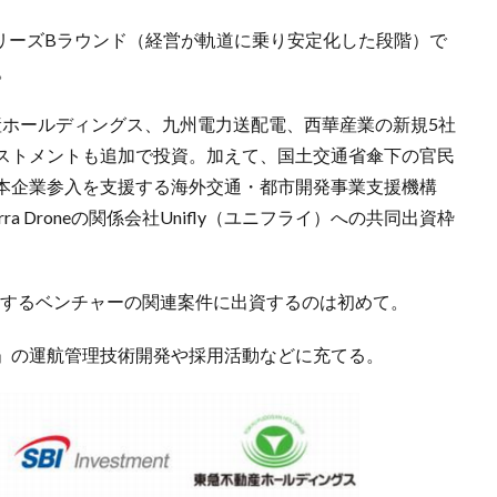
3日、シリーズBラウンド（経営が軌道に乗り安定化した段階）で
。
産ホールディングス、九州電力送配電、西華産業の新規5社
ストメントも追加で投資。加えて、国土交通省傘下の官民
本企業参入を支援する海外交通・都市開発事業支援機構
ra Droneの関係会社Unifly（ユニフライ）への共同出資枠
関するベンチャーの関連案件に出資するのは初めて。
」の運航管理技術開発や採用活動などに充てる。