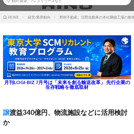
動向/展望
,
プレスリリースなど
経営/業界動向
野村不動産、日野自動車の本社隣接工場の敷
HOME
月刊LOGI-BIZ 7月号は「未来を創る輸送改革」 先行企業の
生存戦略を徹底取材
譲渡益340億円、物流施設などに活用検討
か