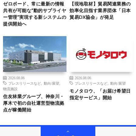
ゼロボード、常に最新の情報
【現地取材】貿易関連業務の
共有が可能な“動的サプライヤ
効率化目指す業界団体「日本
ー管理”実現する新システムの
貿易DX協会」が発足
提供開始へ
2026.08.06
2026.08.06
プレスリリースなど
,
動向/展望
,
プレスリリースなど
,
動向/展望
物流施設
モノタロウ、「お届け希望日
住友林業グループ、神奈川・
指定サービス」開始
厚木で初の自社運営型物流拠
点が稼働開始