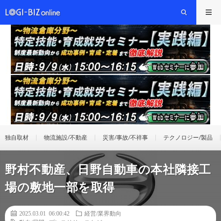
独自取材
物流施設/不動産
災害/事故/不祥事
テクノロジー/製品
野村不動産、日野自動車の本社隣接工
場の敷地一部を取得
2025.03.01 06:00:42
経営/業界動向