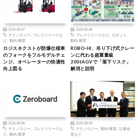
2026.08.07
2026.08.06
テクノロジー
,
プレスリリースな
プレスリリースなど
,
ロボット
,
ど
,
動向/展望
動向/展望
ロジスネクストが防爆仕様車
ROBO-HI、吊り下げ式クレー
のフォークをフルモデルチェ
ンに代わる超重量級
ンジ、オペレーターの快適性
200tAGVで「落下リスク」
向上図る
解消と説明
2026.08.06
2026.08.06
テクノロジー
,
プレスリリースな
テクノロジー
,
動向/展望
,
記者会
ど
,
動向/展望
見など