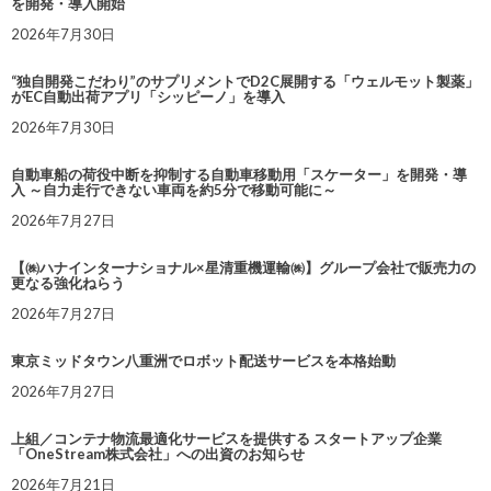
を開発・導入開始
2026年7月30日
“独自開発こだわり”のサプリメントでD2C展開する「ウェルモット製薬」
がEC自動出荷アプリ「シッピーノ」を導入
2026年7月30日
自動車船の荷役中断を抑制する自動車移動用「スケーター」を開発・導
入 ～自力走行できない車両を約5分で移動可能に～
2026年7月27日
【㈱ハナインターナショナル×星清重機運輸㈱】グループ会社で販売力の
更なる強化ねらう
2026年7月27日
東京ミッドタウン八重洲でロボット配送サービスを本格始動
2026年7月27日
上組／コンテナ物流最適化サービスを提供する スタートアップ企業
「OneStream株式会社」への出資のお知らせ
2026年7月21日