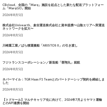
CBcloud、全国の「Marq」施設を起点とした新たな配送プラットフォー
ム「MarqGO」開始
2026年8月5日
株式会社Univearth、倉吉運送株式会社と資本提携〜山陰エリアへ実運送
ネットワークを拡大〜
2026年8月5日
川崎重工業／ばら積運搬船「ARISTOS II」の引き渡し
2026年8月5日
フジトランスコーポレーション／新造船「蓉翔丸」就航
2026年8月5日
ネバーマイル：TGR Haas F1 Teamとのパートナーシップ契約を締結しま
した
2026年8月5日
【トドケール】マルチキャリア化に向けて、2026年7月よりヤマト運輸
とのAPI連携を開始