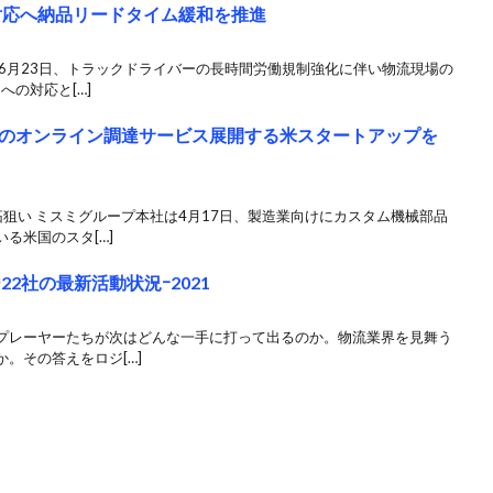
」対応へ納品リードタイム緩和を推進
6月23日、トラックドライバーの長時間労働規制強化に伴い物流現場の
への対応と[…]
のオンライン調達サービス展開する米スタートアップを
狙い ミスミグループ本社は4月17日、製造業向けにカスタム機械部品
る米国のスタ[…]
2社の最新活動状況ｰ2021
プレーヤーたちが次はどんな一手に打って出るのか。物流業界を見舞う
。その答えをロジ[…]