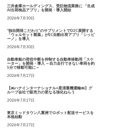
三井倉庫ホールディングス、受託物流業務に 「生成
AI出荷検品アプリ」を開発・導入開始
2026年7月30日
“独自開発こだわり”のサプリメントでD2C展開する
「ウェルモット製薬」がEC自動出荷アプリ「シッピ
ーノ」を導入
2026年7月30日
自動車船の荷役中断を抑制する自動車移動用「スケ
ーター」を開発・導入 ～自力走行できない車両を約
5分で移動可能に～
2026年7月27日
【㈱ハナインターナショナル×星清重機運輸㈱】グ
ループ会社で販売力の更なる強化ねらう
2026年7月27日
東京ミッドタウン八重洲でロボット配送サービスを
本格始動
2026年7月27日