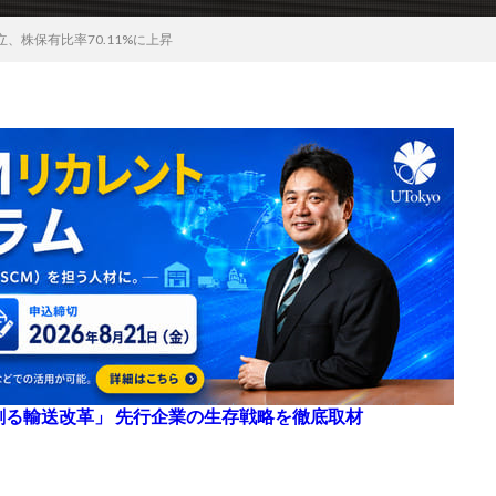
、株保有比率70.11%に上昇
来を創る輸送改革」 先行企業の生存戦略を徹底取材