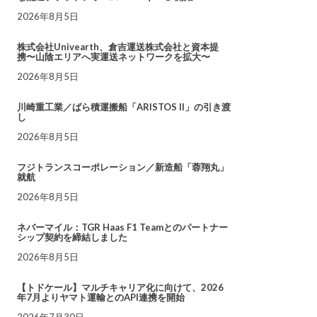
2026年8月5日
株式会社Univearth、倉吉運送株式会社と資本提
携〜山陰エリアへ実運送ネットワークを拡大〜
2026年8月5日
川崎重工業／ばら積運搬船「ARISTOS II」の引き渡
し
2026年8月5日
フジトランスコーポレーション／新造船「蓉翔丸」
就航
2026年8月5日
ネバーマイル：TGR Haas F1 Teamとのパートナー
シップ契約を締結しました
2026年8月5日
【トドケール】マルチキャリア化に向けて、2026
年7月よりヤマト運輸とのAPI連携を開始
2026年7月30日