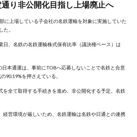
定通り非公開化目指し上場廃止へ
2部に上場している子会社の名鉄運輸を対象に実施していた
した。
0営業日。名鉄の名鉄運輸株式保有比率（議決権ベース）は
主の日本通運は、事前にTOBへ応募しないことで名鉄と合意
90.19%を押さえている。
式を全て取得する手続きを進め、非公開化する予定。名鉄
、経営環境が厳しいため、名鉄運輸は名鉄や日通との連携