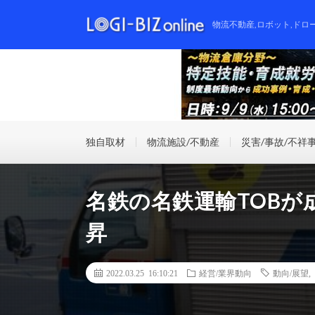
物流不動産,ロボット,ドロ
独自取材
物流施設/不動産
災害/事故/不祥
名鉄の名鉄運輸TOBが成
昇
2022.03.25 16:10:21
経営/業界動向
動向/展望
,