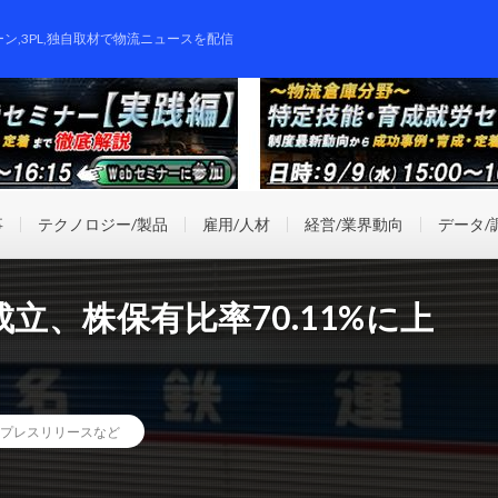
ーン,3PL,独自取材で物流ニュースを配信
事
テクノロジー/製品
雇用/人材
経営/業界動向
データ/
立、株保有比率70.11%に上
プレスリリースなど