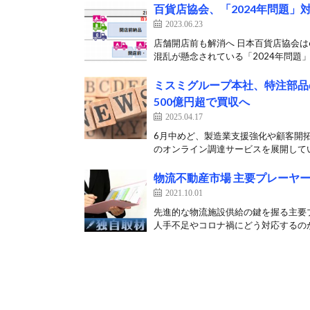
百貨店協会、「2024年問題
2023.06.23
店舗開店前も解消へ 日本百貨店協会は
混乱が懸念されている「2024年問題」
ミスミグループ本社、特注部品
500億円超で買収へ
2025.04.17
6月中めど、製造業支援強化や顧客開拓
のオンライン調達サービスを展開してい
物流不動産市場 主要プレーヤー2
2021.10.01
先進的な物流施設供給の鍵を握る主要
人手不足やコロナ禍にどう対応するのか