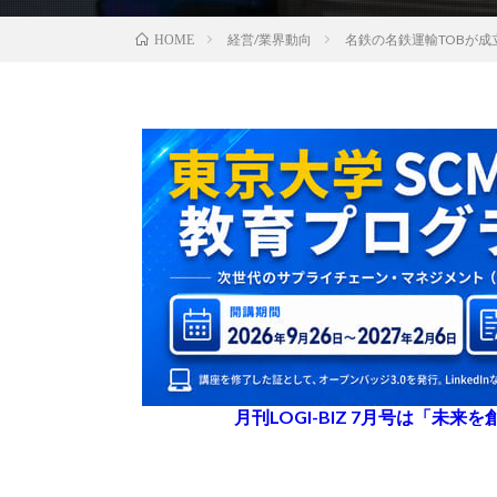
経営/業界動向
名鉄の名鉄運輸TOBが成立
HOME
月刊LOGI-BIZ 7月号は「未