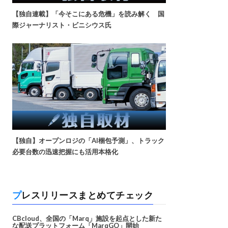
【独自連載】「今そこにある危機」を読み解く 国
際ジャーナリスト・ビニシウス氏
【独自】オープンロジの「AI梱包予測」、トラック
必要台数の迅速把握にも活用本格化
プレスリリースまとめてチェック
CBcloud、全国の「Marq」施設を起点とした新た
な配送プラットフォーム「MarqGO」開始